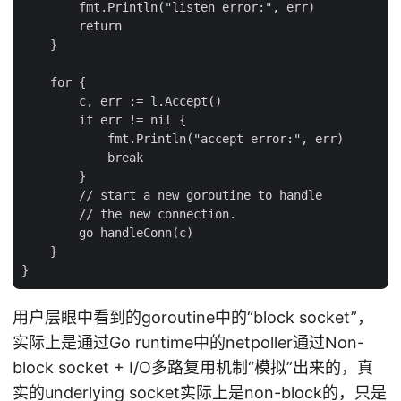
        fmt.Println("listen error:", err)

        return

    }

    for {

        c, err := l.Accept()

        if err != nil {

            fmt.Println("accept error:", err)

            break

        }

        // start a new goroutine to handle

        // the new connection.

        go handleConn(c)

    }

用户层眼中看到的goroutine中的“block socket”，
实际上是通过Go runtime中的netpoller通过Non-
block socket + I/O多路复用机制“模拟”出来的，真
实的underlying socket实际上是non-block的，只是