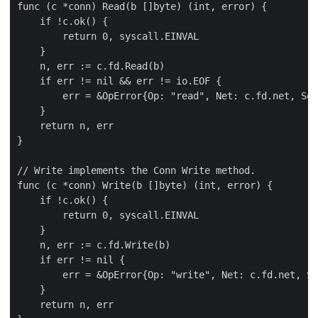
func (c *conn) Read(b []byte) (int, error) {

    if !c.ok() {

        return 0, syscall.EINVAL

    }

    n, err := c.fd.Read(b)

    if err != nil && err != io.EOF {

        err = &OpError{Op: "read", Net: c.fd.net, Sou
    }

    return n, err

}

// Write implements the Conn Write method.

func (c *conn) Write(b []byte) (int, error) {

    if !c.ok() {

        return 0, syscall.EINVAL

    }

    n, err := c.fd.Write(b)

    if err != nil {

        err = &OpError{Op: "write", Net: c.fd.net, So
    }

    return n, err
