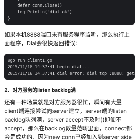
    defer conn.Close()

    log.Println("dial ok")

如果本机8888端口未有服务程序监听，那么执行上
面程序，Dial会很快返回错误：
$go run client1.go

2015/11/16 14:37:41 begin dial...

2、对方服务的listen backlog满
还有一种场景就是对方服务器很忙，瞬间有大量
client端连接尝试向server建立，server端的listen
backlog队列满，server accept不及时((即便不
accept，那么在backlog数量范畴里面，connect都
会是成功的，因为new conn已经加入到server side