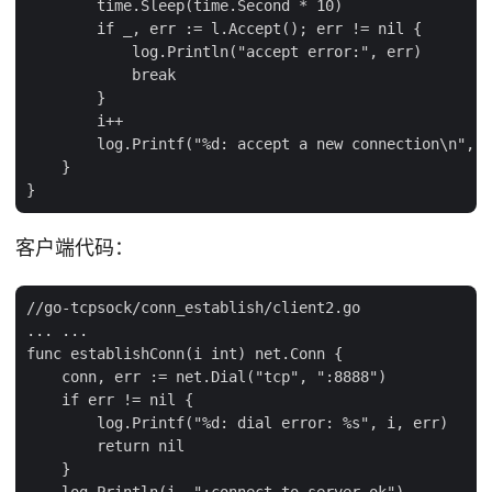
        time.Sleep(time.Second * 10)

        if _, err := l.Accept(); err != nil {

            log.Println("accept error:", err)

            break

        }

        i++

        log.Printf("%d: accept a new connection\n", i
    }

客户端代码：
//go-tcpsock/conn_establish/client2.go

... ...

func establishConn(i int) net.Conn {

    conn, err := net.Dial("tcp", ":8888")

    if err != nil {

        log.Printf("%d: dial error: %s", i, err)

        return nil

    }

    log.Println(i, ":connect to server ok")
