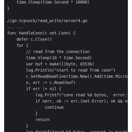
    time.Sleep(time.Second * 10000)

}

//go-tcpsock/read_write/server4.go

... ...

func handleConn(c net.Conn) {

    defer c.Close()

    for {

        // read from the connection

        time.Sleep(10 * time.Second)

        var buf = make([]byte, 65536)

        log.Println("start to read from conn")

        c.SetReadDeadline(time.Now().Add(time.Microse
        n, err := c.Read(buf)

        if err != nil {

            log.Printf("conn read %d bytes,  error: %
            if nerr, ok := err.(net.Error); ok && ner
                continue

            }

            return

        }

        log.Printf("read %d bytes, content is %s\n", 