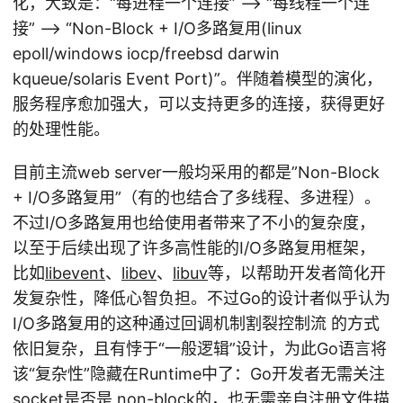
化，大致是：“每进程一个连接” –> “每线程一个连
接” –> “Non-Block + I/O多路复用(linux
epoll/windows iocp/freebsd darwin
kqueue/solaris Event Port)”。伴随着模型的演化，
服务程序愈加强大，可以支持更多的连接，获得更好
的处理性能。
目前主流web server一般均采用的都是”Non-Block
+ I/O多路复用”（有的也结合了多线程、多进程）。
不过I/O多路复用也给使用者带来了不小的复杂度，
以至于后续出现了许多高性能的I/O多路复用框架，
比如
libevent
、
libev
、
libuv
等，以帮助开发者简化开
发复杂性，降低心智负担。不过Go的设计者似乎认为
I/O多路复用的这种通过回调机制割裂控制流 的方式
依旧复杂，且有悖于“一般逻辑”设计，为此Go语言将
该“复杂性”隐藏在Runtime中了：Go开发者无需关注
socket是否是 non-block的，也无需亲自注册文件描