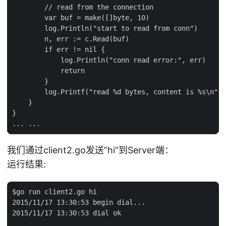
        // read from the connection

        var buf = make([]byte, 10)

        log.Println("start to read from conn")

        n, err := c.Read(buf)

        if err != nil {

            log.Println("conn read error:", err)

            return

        }

        log.Printf("read %d bytes, content is %s\n", 
    }

}

我们通过client2.go发送”hi”到Server端：
运行结果:
$go run client2.go hi

2015/11/17 13:30:53 begin dial...

2015/11/17 13:30:53 dial ok
