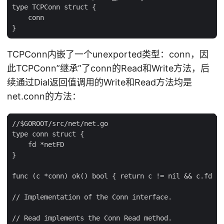
type TCPConn struct {

    conn

TCPConn内嵌了一个unexported类型：conn，因
此TCPConn”继承”了conn的Read和Write方法，后
续通过Dial返回值调用的Write和Read方法均是
net.conn的方法：
//$GOROOT/src/net/net.go

type conn struct {

    fd *netFD

}

func (c *conn) ok() bool { return c != nil && c.fd !=
// Implementation of the Conn interface.

// Read implements the Conn Read method.
