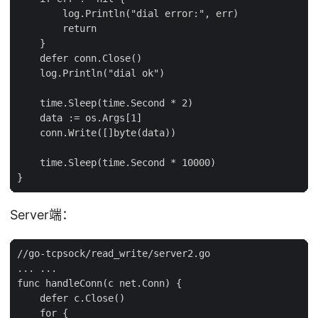
        log.Println("dial error:", err)

        return

    }

    defer conn.Close()

    log.Println("dial ok")

    time.Sleep(time.Second * 2)

    data := os.Args[1]

    conn.Write([]byte(data))

    time.Sleep(time.Second * 10000)

Server端：
//go-tcpsock/read_write/server2.go

... ...

func handleConn(c net.Conn) {

    defer c.Close()

    for {
