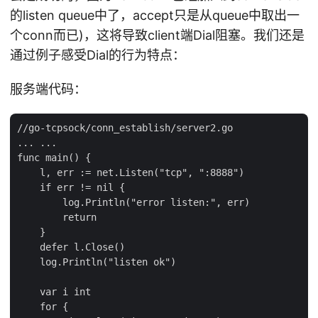
的listen queue中了，accept只是从queue中取出一
个conn而已)，这将导致client端Dial阻塞。我们还是
通过例子感受Dial的行为特点：
服务端代码：
//go-tcpsock/conn_establish/server2.go

... ...

func main() {

    l, err := net.Listen("tcp", ":8888")

    if err != nil {

        log.Println("error listen:", err)

        return

    }

    defer l.Close()

    log.Println("listen ok")

    var i int

    for {
