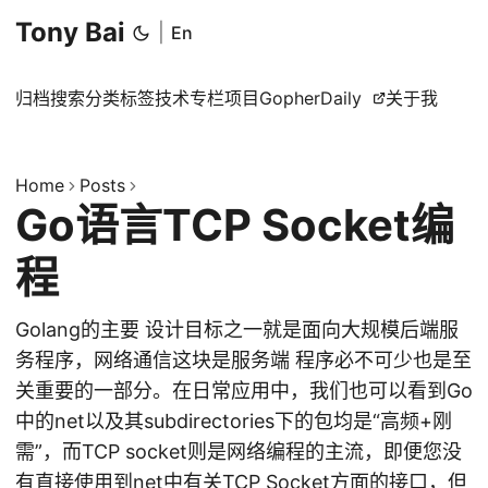
Tony Bai
|
En
归档
搜索
分类
标签
技术专栏
项目
GopherDaily
关于我
Home
Posts
Go语言TCP Socket编
程
Golang的主要 设计目标之一就是面向大规模后端服
务程序，网络通信这块是服务端 程序必不可少也是至
关重要的一部分。在日常应用中，我们也可以看到Go
中的net以及其subdirectories下的包均是“高频+刚
需”，而TCP socket则是网络编程的主流，即便您没
有直接使用到net中有关TCP Socket方面的接口，但