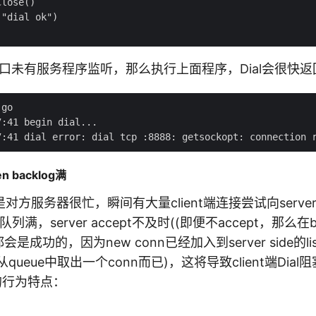
lose()

"dial ok")

端口未有服务程序监听，那么执行上面程序，Dial会很快
go

:41 begin dial...

 backlog满
方服务器很忙，瞬间有大量client端连接尝试向server建
klog队列满，server accept不及时((即便不accept，那么
会是成功的，因为new conn已经加入到server side的list
从queue中取出一个conn而已)，这将导致client端Dia
l的行为特点：