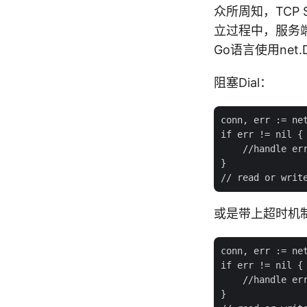
众所周知，TCP
立过程中，服务端是
Go语言使用net.D
阻塞Dial：
conn, err := net
if err != nil {

    //handle err
}

或是带上超时机制的
conn, err := net
if err != nil {

    //handle err
}
