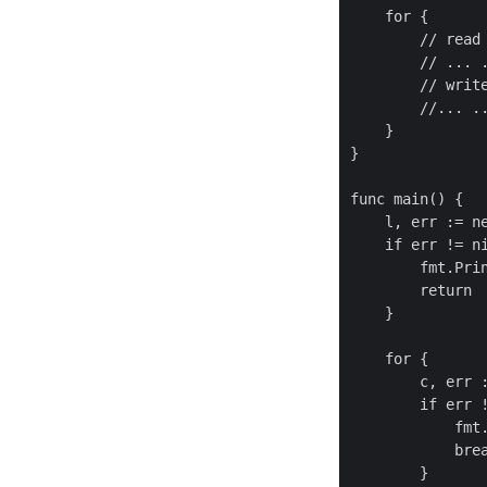
    for {

        // read 
        // ... .
        // write
        //... ..
    }

}

func main() {

    l, err := ne
    if err != ni
        fmt.Prin
        return

    }

    for {

        c, err :
        if err !
            fmt.
            brea
        }
