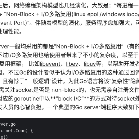
et诞生后，网络编程架构模型也几经演化，大致是：“每进程一个
on-Block + I/O多路复用(linux epoll/windows iocp/f
aris Event Port)”。伴随着模型的演化，服务程序愈加
处理性能。
rver一般均采用的都是”Non-Block + I/O多路复用”
不过I/O多路复用也给使用者带来了不小的复杂度，以至
路复用框架， 比如
libevent
、
libev
、
libuv
等，以帮助开发
担。不过Go的设计者似乎认为I/O多路复用的这种通过回
且有悖于“一般逻辑”设计，为此Go语言将该“复杂性”隐藏在
关注socket是否是 non-block的，也无需亲自注册
goroutine中以**“block I/O”**的方式对待soc
人员的心智负担。一个典型的Go server端程序大致如
ver.go

c net.Conn) {

e()
