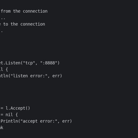
from the connection

..

 to the connection

.

t.Listen("tcp", ":8888")

l {

tln("listen error:", err)

= l.Accept()

= nil {

Println("accept error:", err)

k
