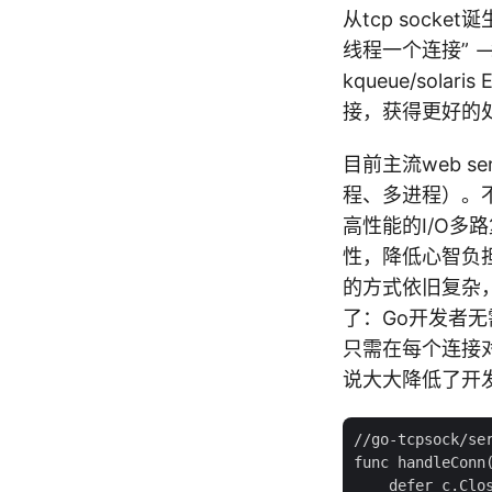
从tcp sock
线程一个连接” –> “N
kqueue/sol
接，获得更好的
目前主流web se
程、多进程）。
高性能的I/O多
性，降低心智负
的方式依旧复杂，
了：Go开发者无需
只需在每个连接对应的
说大大降低了开发
//go-tcpsock/ser
func handleConn(
    defer c.Clos