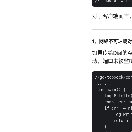
对于客户端而言
1、网络不可达或
如果传给Dial
动，端口未被监听
//go-tcpsock/con
... ...

func main() {

    log.Println(
    conn, err :=
    if err != ni
        log.Prin
        return

    }
