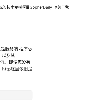
标签
技术专栏
项目
GopherDaily
关于我
块是服务端 程序必
t以及其
程的主流，即便您没有
，http底层依旧是