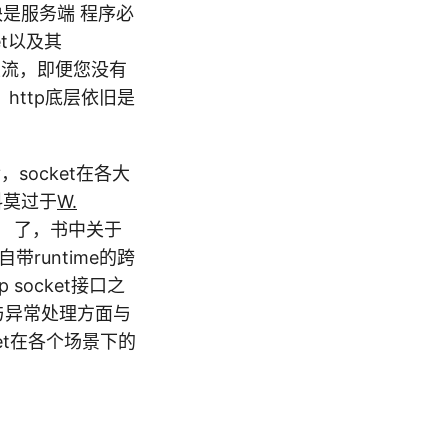
是服务端 程序必
t以及其
程的主流，即便您没有
，http底层依旧是
，socket在各大
料莫过于
W.
》 了，书中关于
带runtime的跨
 socket接口之
特点与异常处理方面与
et在各个场景下的