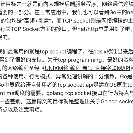
设计目标之一就是面向大规模后端服务程序，网络通信这块
要的一部分。在日常应用中，我们也可以看到Go中的ne
ries下的包均是“高频+刚需”，而TCP socket则是网络编
有关TCP Socket方面的接口，但net/http总是用到了吧
实现的。
最常用的就是tcp socket编程了，在posix标准出来后
到了很好的支持。关于tcp programming，最好的资
s
的网络编程圣经《
UNIX网络 编程 卷1：套接字联网API
t接口的各种使用、行为模式、异常处理讲解的十分细致。Go是自
暴露给语言使用者的tcp socket api是建立OS原生tcp
ntime调度的需要，golang tcp socket接口在行为
一些差别。这篇博文的目标就是整理出关于Go tcp sock
特点以及注意事项。