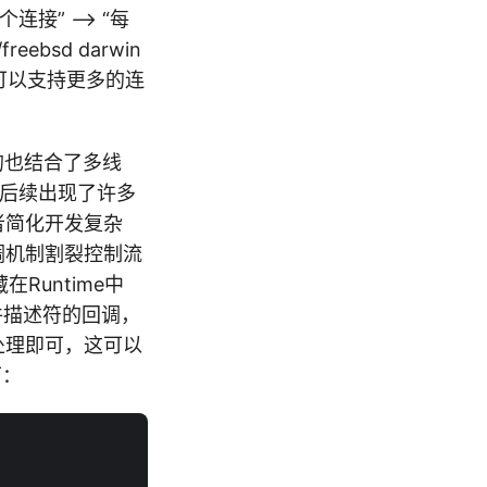
连接” –> “每
reebsd darwin
强大，可以支持更多的连
（有的也结合了多线
于后续出现了许多
者简化开发复杂
调机制割裂控制流
Runtime中
文件描述符的回调，
ket处理即可，这可以
下：