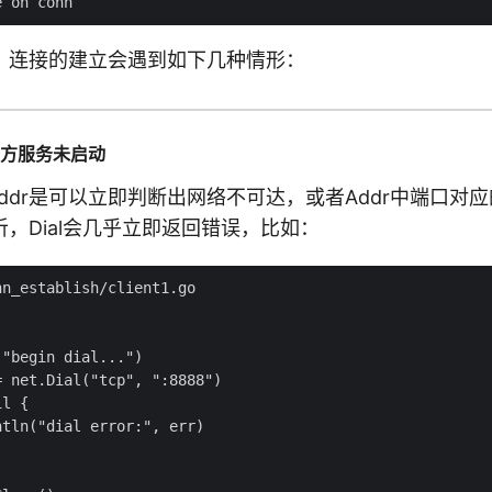
，连接的建立会遇到如下几种情形：
对方服务未启动
的Addr是可以立即判断出网络不可达，或者Addr中端口对
，Dial会几乎立即返回错误，比如：
n_establish/client1.go

"begin dial...")

 net.Dial("tcp", ":8888")

l {

tln("dial error:", err)
