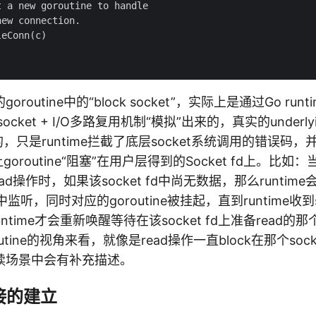
 a new goroutine to handle

ew connection.

eConn(c)

outine中的“block socket”，实际上是通过Go runtim
 socket + I/O多路复用机制“模拟”出来的，真实的underlyi
k的，只是runtime拦截了底层socket系统调用的错误码，并通
调度让goroutine“阻塞”在用户层得到的Socket fd上。
read操作时，如果该socket fd中尚无数据，那么runtime会将
r中监听，同时对应的goroutine被挂起，直到runtime收到so
untime才会重新唤醒等待在该socket fd上准备read的那个
tine的视角来看，就像是read操作一直block在那个sock
续场景中会有补充描述。
接的建立