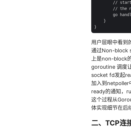
        // start
        // the n
        go handl
    }

用户层眼中看到的gor
通过Non-block
上是non-bloc
goroutine 
socket fd发起
加入到netpolle
ready的通知，r
这个过程从Gorou
体实现细节在后
二、TCP连