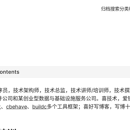
归档
搜索
分类
Contents
程序员，技术架构师，技术总监，技术讲师/培训师，技术
件公司和某创业型数据与基础设施服务公司。喜技术，爱
t
、
cbehave
、
buildc
多个工具框架；喜好写博客，写博