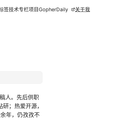
标签
技术专栏
项目
GopherDaily
关于我
撰稿人。先后供职
钻研；热爱开源，
十余年，仍孜孜不