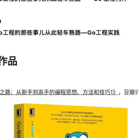
作品
进之路：从新手到高手的编程思想、方法和技巧1》
，豆瓣评