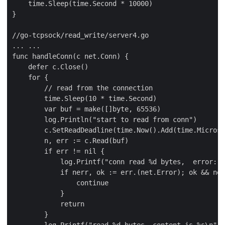
    time.Sleep(time.Second * 10000)

}

//go-tcpsock/read_write/server4.go

... ...

func handleConn(c net.Conn) {

    defer c.Close()

    for {

        // read from the connection

        time.Sleep(10 * time.Second)

        var buf = make([]byte, 65536)

        log.Println("start to read from conn")

        c.SetReadDeadline(time.Now().Add(time.Microse
        n, err := c.Read(buf)

        if err != nil {

            log.Printf("conn read %d bytes,  error: %
            if nerr, ok := err.(net.Error); ok && ner
                continue

            }

            return

        }

        log.Printf("read %d bytes, content is %s\n", 