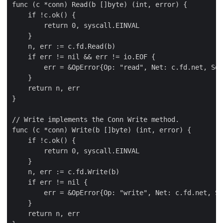
func (c *conn) Read(b []byte) (int, error) {

    if !c.ok() {

        return 0, syscall.EINVAL

    }

    n, err := c.fd.Read(b)

    if err != nil && err != io.EOF {

        err = &OpError{Op: "read", Net: c.fd.net, Sou
    }

    return n, err

}

// Write implements the Conn Write method.

func (c *conn) Write(b []byte) (int, error) {

    if !c.ok() {

        return 0, syscall.EINVAL

    }

    n, err := c.fd.Write(b)

    if err != nil {

        err = &OpError{Op: "write", Net: c.fd.net, So
    }

    return n, err
