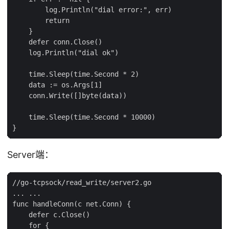
        log.Println("dial error:", err)

        return

    }

    defer conn.Close()

    log.Println("dial ok")

    time.Sleep(time.Second * 2)

    data := os.Args[1]

    conn.Write([]byte(data))

    time.Sleep(time.Second * 10000)

Server端：
//go-tcpsock/read_write/server2.go

... ...

func handleConn(c net.Conn) {

    defer c.Close()

    for {
