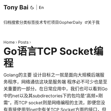
Tony Bai
|
En
归档
搜索
分类
标签
技术专栏
项目
GopherDaily
关于我
Home
Posts
Go语言TCP Socket编
程
Golang的主要 设计目标之一就是面向大规模后端服
务程序，网络通信这块是服务端 程序必不可少也是至
关重要的一部分。在日常应用中，我们也可以看到Go
中的net以及其subdirectories下的包均是“高频+刚
需”，而TCP socket则是网络编程的主流，即便您没
有直接使用到net中有关TCP Socket方面的接口，但