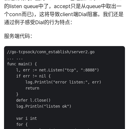
的listen queue中了，accept只是从queue中取出一
个conn而已)，这将导致client端Dial阻塞。我们还是
通过例子感受Dial的行为特点：
服务端代码：
//go-tcpsock/conn_establish/server2.go

... ...

func main() {

    l, err := net.Listen("tcp", ":8888")

    if err != nil {

        log.Println("error listen:", err)

        return

    }

    defer l.Close()

    log.Println("listen ok")

    var i int

    for {
