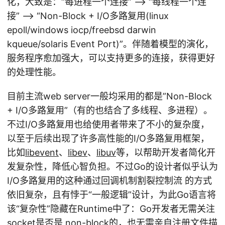
化，大致是：“每进程一个连接” –> “每线程一个连
接” –> “Non-Block + I/O多路复用(linux
epoll/windows iocp/freebsd darwin
kqueue/solaris Event Port)”。伴随着模型的演化，
服务程序愈加强大，可以支持更多的连接，获得更好
的处理性能。
目前主流web server一般均采用的都是”Non-Block
+ I/O多路复用”（有的也结合了多线程、多进程）。
不过I/O多路复用也给使用者带来了不小的复杂度，
以至于后续出现了许多高性能的I/O多路复用框架，
比如
libevent
、
libev
、
libuv
等，以帮助开发者简化开
发复杂性，降低心智负担。不过Go的设计者似乎认为
I/O多路复用的这种通过回调机制割裂控制流 的方式
依旧复杂，且有悖于“一般逻辑”设计，为此Go语言将
该“复杂性”隐藏在Runtime中了：Go开发者无需关注
socket是否是 non-block的，也无需亲自注册文件描