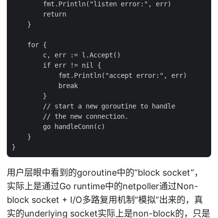
        fmt.Println("listen error:", err)

        return

    }

    for {

        c, err := l.Accept()

        if err != nil {

            fmt.Println("accept error:", err)

            break

        }

        // start a new goroutine to handle

        // the new connection.

        go handleConn(c)

    }

用户层眼中看到的goroutine中的“block socket”，
实际上是通过Go runtime中的netpoller通过Non-
block socket + I/O多路复用机制“模拟”出来的，真
实的underlying socket实际上是non-block的，只是