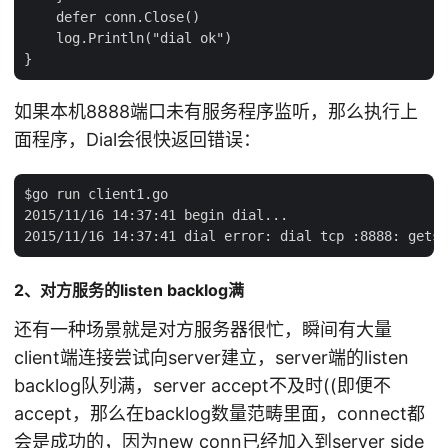
    defer conn.Close()

    log.Println("dial ok")

如果本机8888端口未有服务程序监听，那么执行上
面程序，Dial会很快返回错误：
$go run client1.go

2015/11/16 14:37:41 begin dial...

2、对方服务的listen backlog满
还有一种场景就是对方服务器很忙，瞬间有大量
client端连接尝试向server建立，server端的listen
backlog队列满，server accept不及时((即便不
accept，那么在backlog数量范畴里面，connect都
会是成功的，因为new conn已经加入到server side