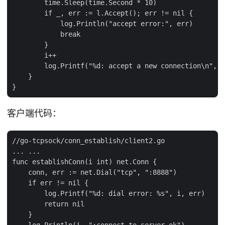
        time.Sleep(time.Second * 10)

        if _, err := l.Accept(); err != nil {

            log.Println("accept error:", err)

            break

        }

        i++

        log.Printf("%d: accept a new connection\n", i
    }

客户端代码：
//go-tcpsock/conn_establish/client2.go

... ...

func establishConn(i int) net.Conn {

    conn, err := net.Dial("tcp", ":8888")

    if err != nil {

        log.Printf("%d: dial error: %s", i, err)

        return nil

    }

    log.Println(i, ":connect to server ok")
