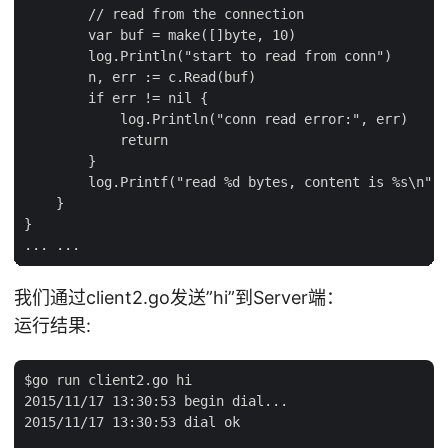
        // read from the connection

        var buf = make([]byte, 10)

        log.Println("start to read from conn")

        n, err := c.Read(buf)

        if err != nil {

            log.Println("conn read error:", err)

            return

        }

        log.Printf("read %d bytes, content is %s\n", 
    }

}

我们通过client2.go发送”hi”到Server端：
运行结果:
$go run client2.go hi

2015/11/17 13:30:53 begin dial...

2015/11/17 13:30:53 dial ok
