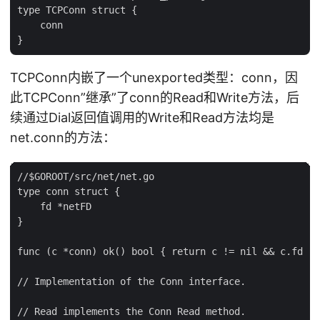
type TCPConn struct {

    conn

TCPConn内嵌了一个unexported类型：conn，因
此TCPConn”继承”了conn的Read和Write方法，后
续通过Dial返回值调用的Write和Read方法均是
net.conn的方法：
//$GOROOT/src/net/net.go

type conn struct {

    fd *netFD

}

func (c *conn) ok() bool { return c != nil && c.fd !=
// Implementation of the Conn interface.

// Read implements the Conn Read method.
