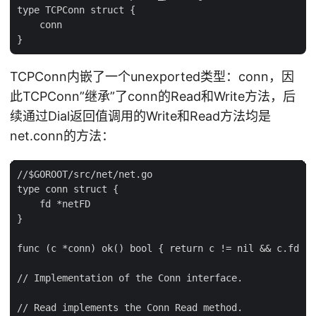
type TCPConn struct {

    conn

TCPConn内嵌了一个unexported类型：conn，因
此TCPConn”继承”了conn的Read和Write方法，后
续通过Dial返回值调用的Write和Read方法均是
net.conn的方法：
//$GOROOT/src/net/net.go

type conn struct {

    fd *netFD

}

func (c *conn) ok() bool { return c != nil && c.fd !=
// Implementation of the Conn interface.

// Read implements the Conn Read method.
