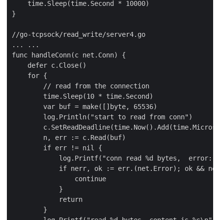
    time.Sleep(time.Second * 10000)

}

//go-tcpsock/read_write/server4.go

... ...

func handleConn(c net.Conn) {

    defer c.Close()

    for {

        // read from the connection

        time.Sleep(10 * time.Second)

        var buf = make([]byte, 65536)

        log.Println("start to read from conn")

        c.SetReadDeadline(time.Now().Add(time.Microse
        n, err := c.Read(buf)

        if err != nil {

            log.Printf("conn read %d bytes,  error: %
            if nerr, ok := err.(net.Error); ok && ner
                continue

            }

            return

        }

        log.Printf("read %d bytes, content is %s\n", 