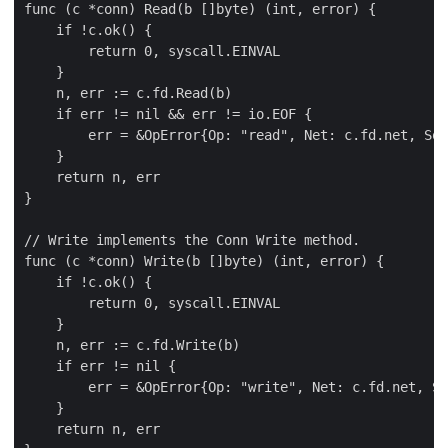
func (c *conn) Read(b []byte) (int, error) {

    if !c.ok() {

        return 0, syscall.EINVAL

    }

    n, err := c.fd.Read(b)

    if err != nil && err != io.EOF {

        err = &OpError{Op: "read", Net: c.fd.net, Sou
    }

    return n, err

}

// Write implements the Conn Write method.

func (c *conn) Write(b []byte) (int, error) {

    if !c.ok() {

        return 0, syscall.EINVAL

    }

    n, err := c.fd.Write(b)

    if err != nil {

        err = &OpError{Op: "write", Net: c.fd.net, So
    }

    return n, err
