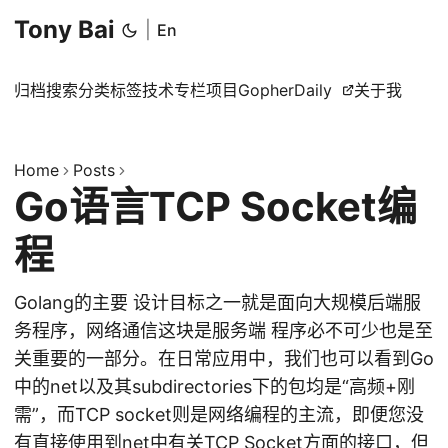
Tony Bai
|
En
归档
搜索
分类
标签
技术专栏
项目
GopherDaily
关于我
Home
Posts
Go语言TCP Socket编
程
Golang的主要 设计目标之一就是面向大规模后端服
务程序，网络通信这块是服务端 程序必不可少也是至
关重要的一部分。在日常应用中，我们也可以看到Go
中的net以及其subdirectories下的包均是“高频+刚
需”，而TCP socket则是网络编程的主流，即便您没
有直接使用到net中有关TCP Socket方面的接口，但