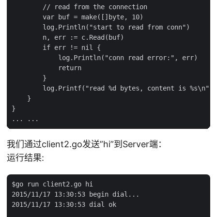
        // read from the connection

        var buf = make([]byte, 10)

        log.Println("start to read from conn")

        n, err := c.Read(buf)

        if err != nil {

            log.Println("conn read error:", err)

            return

        }

        log.Printf("read %d bytes, content is %s\n", 
    }

}

我们通过client2.go发送”hi”到Server端：
运行结果:
$go run client2.go hi

2015/11/17 13:30:53 begin dial...

2015/11/17 13:30:53 dial ok
