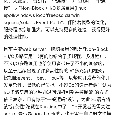
化，大致是：“每进程一个连接” –> “每线程一个连
接” –> “Non-Block + I/O多路复用(linux
epoll/windows iocp/freebsd darwin
kqueue/solaris Event Port)”。伴随着模型的演化，
服务程序愈加强大，可以支持更多的连接，获得更好
的处理性能。
目前主流web server一般均采用的都是”Non-Block
+ I/O多路复用”（有的也结合了多线程、多进程）。
不过I/O多路复用也给使用者带来了不小的复杂度，
以至于后续出现了许多高性能的I/O多路复用框架，
比如
libevent
、
libev
、
libuv
等，以帮助开发者简化开
发复杂性，降低心智负担。不过Go的设计者似乎认为
I/O多路复用的这种通过回调机制割裂控制流 的方式
依旧复杂，且有悖于“一般逻辑”设计，为此Go语言将
该“复杂性”隐藏在Runtime中了：Go开发者无需关注
socket是否是 non-block的，也无需亲自注册文件描