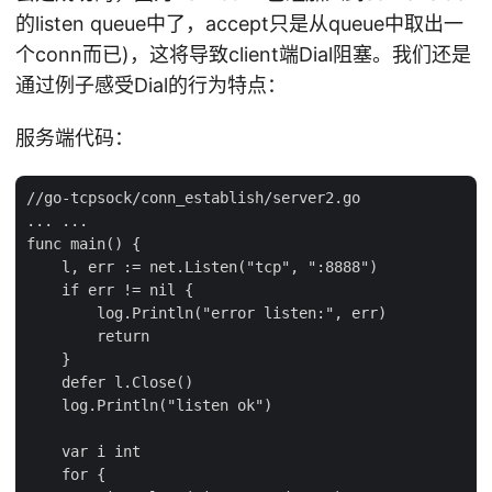
的listen queue中了，accept只是从queue中取出一
个conn而已)，这将导致client端Dial阻塞。我们还是
通过例子感受Dial的行为特点：
服务端代码：
//go-tcpsock/conn_establish/server2.go

... ...

func main() {

    l, err := net.Listen("tcp", ":8888")

    if err != nil {

        log.Println("error listen:", err)

        return

    }

    defer l.Close()

    log.Println("listen ok")

    var i int

    for {
