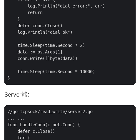
        log.Println("dial error:", err)

        return

    }

    defer conn.Close()

    log.Println("dial ok")

    time.Sleep(time.Second * 2)

    data := os.Args[1]

    conn.Write([]byte(data))

    time.Sleep(time.Second * 10000)

Server端：
//go-tcpsock/read_write/server2.go

... ...

func handleConn(c net.Conn) {

    defer c.Close()

    for {
