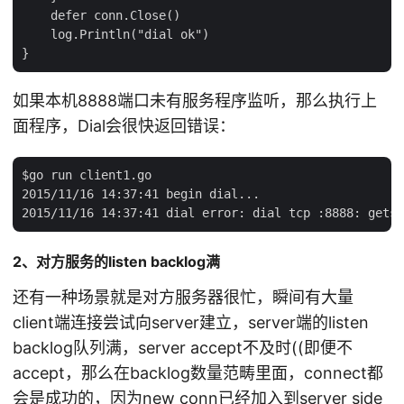
    defer conn.Close()

    log.Println("dial ok")

如果本机8888端口未有服务程序监听，那么执行上
面程序，Dial会很快返回错误：
$go run client1.go

2015/11/16 14:37:41 begin dial...

2、对方服务的listen backlog满
还有一种场景就是对方服务器很忙，瞬间有大量
client端连接尝试向server建立，server端的listen
backlog队列满，server accept不及时((即便不
accept，那么在backlog数量范畴里面，connect都
会是成功的，因为new conn已经加入到server side