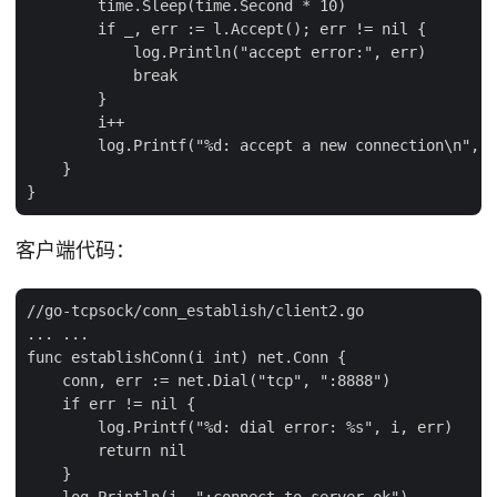
        time.Sleep(time.Second * 10)

        if _, err := l.Accept(); err != nil {

            log.Println("accept error:", err)

            break

        }

        i++

        log.Printf("%d: accept a new connection\n", i
    }

客户端代码：
//go-tcpsock/conn_establish/client2.go

... ...

func establishConn(i int) net.Conn {

    conn, err := net.Dial("tcp", ":8888")

    if err != nil {

        log.Printf("%d: dial error: %s", i, err)

        return nil

    }

    log.Println(i, ":connect to server ok")
