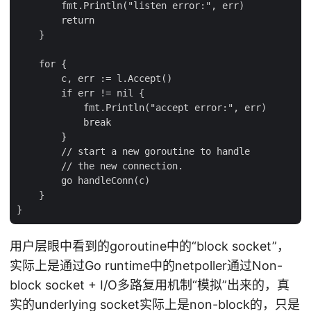
        fmt.Println("listen error:", err)

        return

    }

    for {

        c, err := l.Accept()

        if err != nil {

            fmt.Println("accept error:", err)

            break

        }

        // start a new goroutine to handle

        // the new connection.

        go handleConn(c)

    }

用户层眼中看到的goroutine中的“block socket”，
实际上是通过Go runtime中的netpoller通过Non-
block socket + I/O多路复用机制“模拟”出来的，真
实的underlying socket实际上是non-block的，只是