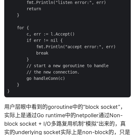
        fmt.Println("listen error:", err)

        return

    }

    for {

        c, err := l.Accept()

        if err != nil {

            fmt.Println("accept error:", err)

            break

        }

        // start a new goroutine to handle

        // the new connection.

        go handleConn(c)

    }

用户层眼中看到的goroutine中的“block socket”，
实际上是通过Go runtime中的netpoller通过Non-
block socket + I/O多路复用机制“模拟”出来的，真
实的underlying socket实际上是non-block的，只是