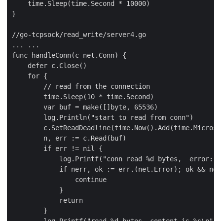
    time.Sleep(time.Second * 10000)

}

//go-tcpsock/read_write/server4.go

... ...

func handleConn(c net.Conn) {

    defer c.Close()

    for {

        // read from the connection

        time.Sleep(10 * time.Second)

        var buf = make([]byte, 65536)

        log.Println("start to read from conn")

        c.SetReadDeadline(time.Now().Add(time.Microse
        n, err := c.Read(buf)

        if err != nil {

            log.Printf("conn read %d bytes,  error: %
            if nerr, ok := err.(net.Error); ok && ner
                continue

            }

            return

        }

        log.Printf("read %d bytes, content is %s\n", 