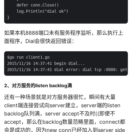
    defer conn.Close()

    log.Println("dial ok")

如果本机8888端口未有服务程序监听，那么执行上
面程序，Dial会很快返回错误：
$go run client1.go

2015/11/16 14:37:41 begin dial...

2、对方服务的listen backlog满
还有一种场景就是对方服务器很忙，瞬间有大量
client端连接尝试向server建立，server端的listen
backlog队列满，server accept不及时((即便不
accept，那么在backlog数量范畴里面，connect都
会是成功的，因为new conn已经加入到server side