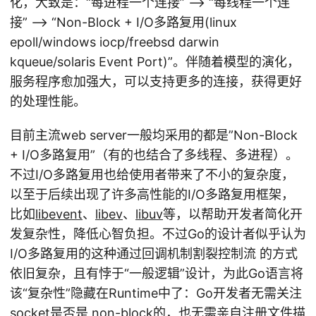
化，大致是：“每进程一个连接” –> “每线程一个连
接” –> “Non-Block + I/O多路复用(linux
epoll/windows iocp/freebsd darwin
kqueue/solaris Event Port)”。伴随着模型的演化，
服务程序愈加强大，可以支持更多的连接，获得更好
的处理性能。
目前主流web server一般均采用的都是”Non-Block
+ I/O多路复用”（有的也结合了多线程、多进程）。
不过I/O多路复用也给使用者带来了不小的复杂度，
以至于后续出现了许多高性能的I/O多路复用框架，
比如
libevent
、
libev
、
libuv
等，以帮助开发者简化开
发复杂性，降低心智负担。不过Go的设计者似乎认为
I/O多路复用的这种通过回调机制割裂控制流 的方式
依旧复杂，且有悖于“一般逻辑”设计，为此Go语言将
该“复杂性”隐藏在Runtime中了：Go开发者无需关注
socket是否是 non-block的，也无需亲自注册文件描