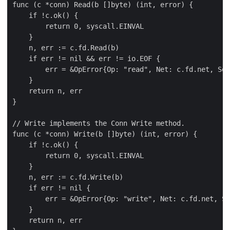
func (c *conn) Read(b []byte) (int, error) {

    if !c.ok() {

        return 0, syscall.EINVAL

    }

    n, err := c.fd.Read(b)

    if err != nil && err != io.EOF {

        err = &OpError{Op: "read", Net: c.fd.net, Sou
    }

    return n, err

}

// Write implements the Conn Write method.

func (c *conn) Write(b []byte) (int, error) {

    if !c.ok() {

        return 0, syscall.EINVAL

    }

    n, err := c.fd.Write(b)

    if err != nil {

        err = &OpError{Op: "write", Net: c.fd.net, So
    }

    return n, err
