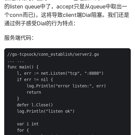
的listen queue中了，accept只是从queue中取出一
个conn而已)，这将导致client端Dial阻塞。我们还是
通过例子感受Dial的行为特点：
服务端代码：
//go-tcpsock/conn_establish/server2.go

... ...

func main() {

    l, err := net.Listen("tcp", ":8888")

    if err != nil {

        log.Println("error listen:", err)

        return

    }

    defer l.Close()

    log.Println("listen ok")

    var i int

    for {
