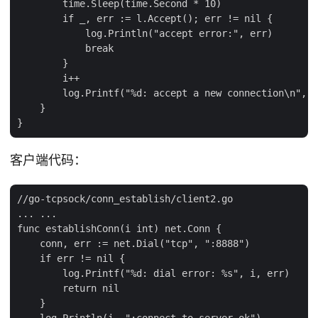
        time.Sleep(time.Second * 10)

        if _, err := l.Accept(); err != nil {

            log.Println("accept error:", err)

            break

        }

        i++

        log.Printf("%d: accept a new connection\n", i
    }

客户端代码：
//go-tcpsock/conn_establish/client2.go

... ...

func establishConn(i int) net.Conn {

    conn, err := net.Dial("tcp", ":8888")

    if err != nil {

        log.Printf("%d: dial error: %s", i, err)

        return nil

    }

    log.Println(i, ":connect to server ok")
