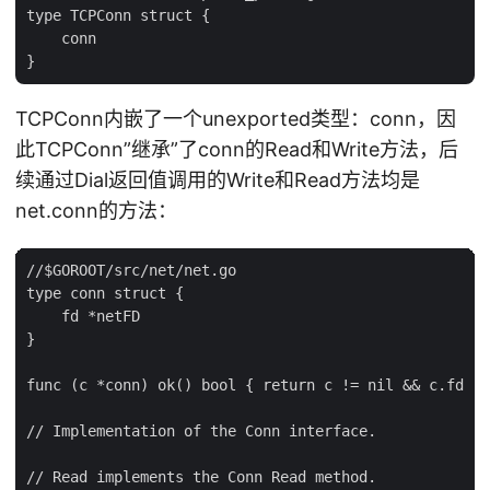
type TCPConn struct {

    conn

TCPConn内嵌了一个unexported类型：conn，因
此TCPConn”继承”了conn的Read和Write方法，后
续通过Dial返回值调用的Write和Read方法均是
net.conn的方法：
//$GOROOT/src/net/net.go

type conn struct {

    fd *netFD

}

func (c *conn) ok() bool { return c != nil && c.fd !=
// Implementation of the Conn interface.

// Read implements the Conn Read method.
