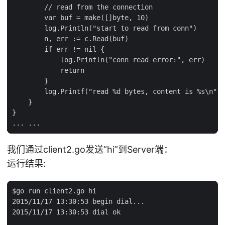
        // read from the connection

        var buf = make([]byte, 10)

        log.Println("start to read from conn")

        n, err := c.Read(buf)

        if err != nil {

            log.Println("conn read error:", err)

            return

        }

        log.Printf("read %d bytes, content is %s\n", 
    }

}

我们通过client2.go发送”hi”到Server端：
运行结果:
$go run client2.go hi

2015/11/17 13:30:53 begin dial...

2015/11/17 13:30:53 dial ok
