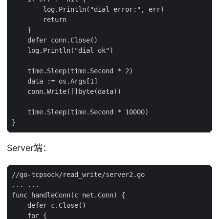
        log.Println("dial error:", err)

        return

    }

    defer conn.Close()

    log.Println("dial ok")

    time.Sleep(time.Second * 2)

    data := os.Args[1]

    conn.Write([]byte(data))

    time.Sleep(time.Second * 10000)

Server端：
//go-tcpsock/read_write/server2.go

... ...

func handleConn(c net.Conn) {

    defer c.Close()

    for {
