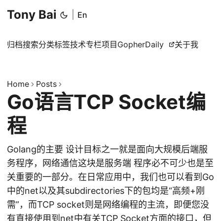
Tony Bai
|
En
归档
搜索
分类
标签
技术专栏
项目
GopherDaily
关于我
Home
Posts
Go语言TCP Socket编
程
Golang的主要 设计目标之一就是面向大规模后端服
务程序，网络通信这块是服务端 程序必不可少也是至
关重要的一部分。在日常应用中，我们也可以看到Go
中的net以及其subdirectories下的包均是“高频+刚
需”，而TCP socket则是网络编程的主流，即便您没
有直接使用到net中有关TCP Socket方面的接口，但