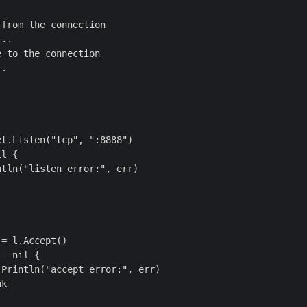
from the connection

..

 to the connection

.

t.Listen("tcp", ":8888")

l {

tln("listen error:", err)

= l.Accept()

= nil {

Println("accept error:", err)

k
