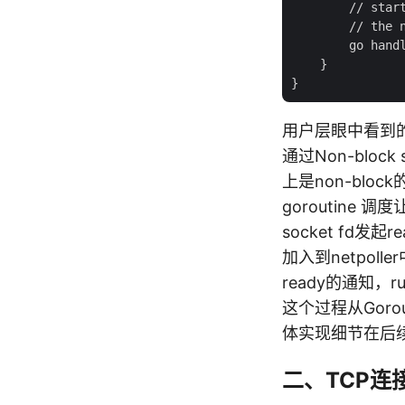
        // start
        // the n
        go handl
    }

用户层眼中看到的gor
通过Non-block
上是non-bloc
goroutine 
socket fd发起
加入到netpolle
ready的通知，r
这个过程从Gorou
体实现细节在后
二、TCP连