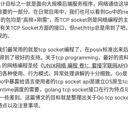
设计目标之一就是面向大规模后端服务程序，网络通信这块
要的一部分。在日常应用中，我们也可以看到Go中的ne
ries下的包均是“高频+刚需”，而TCP socket则是网络编
有关TCP Socket方面的接口，但net/http总是用到了吧
实现的。
最常用的就是tcp socket编程了，在posix标准出来后
到了很好的支持。关于tcp programming，最好的资
s
的网络编程圣经《
UNIX网络 编程 卷1：套接字联网API
t接口的各种使用、行为模式、异常处理讲解的十分细致。Go是自
暴露给语言使用者的tcp socket api是建立OS原生tcp
ntime调度的需要，golang tcp socket接口在行为
一些差别。这篇博文的目标就是整理出关于Go tcp sock
特点以及注意事项。