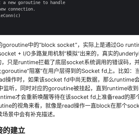
 a new goroutine to handle

ew connection.

eConn(c)

outine中的“block socket”，实际上是通过Go runtim
 socket + I/O多路复用机制“模拟”出来的，真实的underlyi
k的，只是runtime拦截了底层socket系统调用的错误码，并通
调度让goroutine“阻塞”在用户层得到的Socket fd上。
read操作时，如果该socket fd中尚无数据，那么runtime会将
r中监听，同时对应的goroutine被挂起，直到runtime收到so
untime才会重新唤醒等待在该socket fd上准备read的那个
tine的视角来看，就像是read操作一直block在那个sock
续场景中会有补充描述。
接的建立