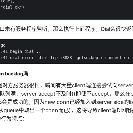
lose()

"dial ok")

端口未有服务程序监听，那么执行上面程序，Dial会很快
go

:41 begin dial...

 backlog满
方服务器很忙，瞬间有大量client端连接尝试向server建
klog队列满，server accept不及时((即便不accept，那么
会是成功的，因为new conn已经加入到server side的list
从queue中取出一个conn而已)，这将导致client端Dia
l的行为特点：