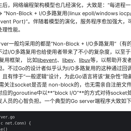
et诞生后，网络编程架构模型也几经演化，大致是：“每进程一个
on-Block + I/O多路复用(linux epoll/windows iocp/f
aris Event Port)”。伴随着模型的演化，服务程序愈加
处理性能。
rver一般均采用的都是”Non-Block + I/O多路复用”
不过I/O多路复用也给使用者带来了不小的复杂度，以至
路复用框架， 比如
libevent
、
libev
、
libuv
等，以帮助开发
担。不过Go的设计者似乎认为I/O多路复用的这种通过回
且有悖于“一般逻辑”设计，为此Go语言将该“复杂性”隐藏在
关注socket是否是 non-block的，也无需亲自注册
goroutine中以**“block I/O”**的方式对待soc
人员的心智负担。一个典型的Go server端程序大致如
ver.go

c net.Conn) {

e()
