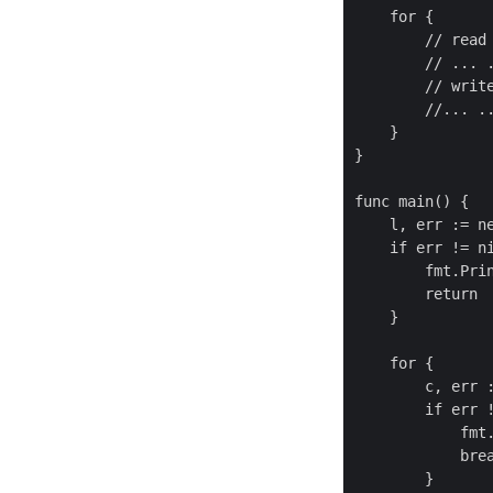
    for {

        // read 
        // ... .
        // write
        //... ..
    }

}

func main() {

    l, err := ne
    if err != ni
        fmt.Prin
        return

    }

    for {

        c, err :
        if err !
            fmt.
            brea
        }
