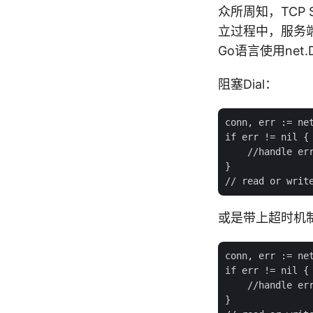
众所周知，TCP
立过程中，服务端是
Go语言使用net.D
阻塞Dial：
conn, err := net
if err != nil {

    //handle err
}

或是带上超时机制的
conn, err := net
if err != nil {

    //handle err
}
