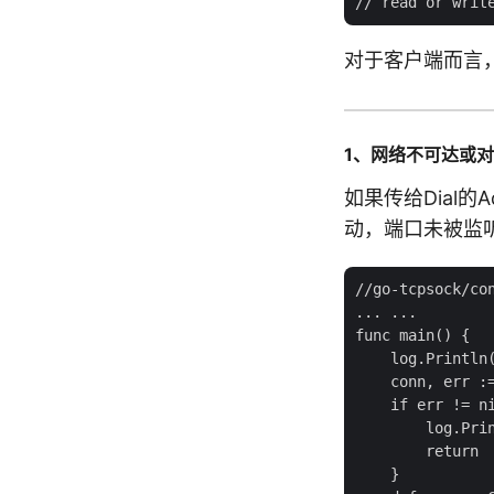
对于客户端而言
1、网络不可达或
如果传给Dial
动，端口未被监听
//go-tcpsock/con
... ...

func main() {

    log.Println(
    conn, err :=
    if err != ni
        log.Prin
        return

    }
