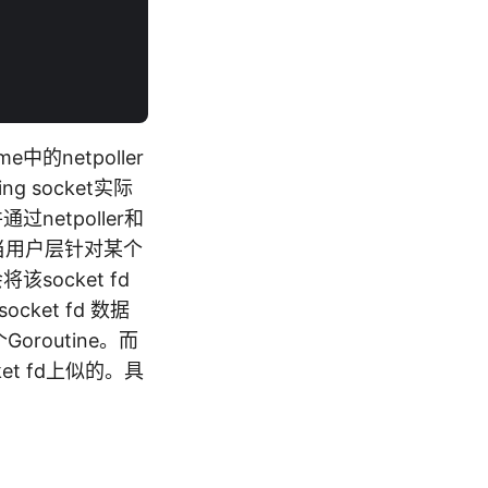
e中的netpoller
ng socket实际
过netpoller和
比如：当用户层针对某个
该socket fd
cket fd 数据
Goroutine。而
et fd上似的。具