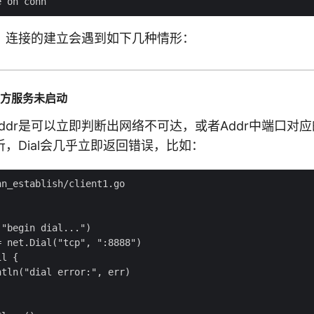
，连接的建立会遇到如下几种情形：
对方服务未启动
的Addr是可以立即判断出网络不可达，或者Addr中端口对
，Dial会几乎立即返回错误，比如：
n_establish/client1.go

"begin dial...")

 net.Dial("tcp", ":8888")

l {

tln("dial error:", err)
