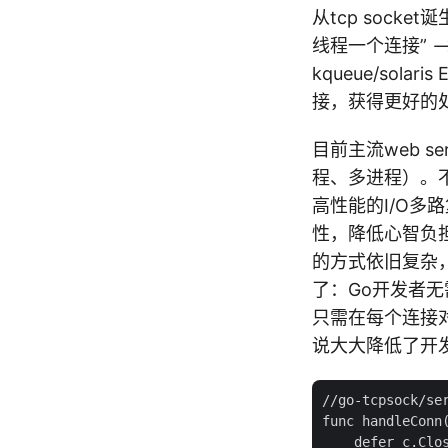
从tcp sock
线程一个连接” –> “N
kqueue/sol
接，获得更好的
目前主流web se
程、多进程）。
高性能的I/O多
性，降低心智负
的方式依旧复杂，
了：Go开发者无需
只需在每个连接对应的
说大大降低了开发
//go-tcpsock/ser
func handleConn(
    defer c.Clos