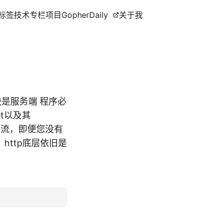
标签
技术专栏
项目
GopherDaily
关于我
块是服务端 程序必
t以及其
程的主流，即便您没有
，http底层依旧是