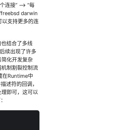
连接” –> “每
reebsd darwin
强大，可以支持更多的连
（有的也结合了多线
于后续出现了许多
者简化开发复杂
调机制割裂控制流
Runtime中
文件描述符的回调，
ket处理即可，这可以
下：