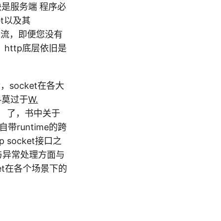
是服务端 程序必
t以及其
程的主流，即便您没有
，http底层依旧是
，socket在各大
料莫过于
W.
》 了，书中关于
带runtime的跨
 socket接口之
特点与异常处理方面与
et在各个场景下的