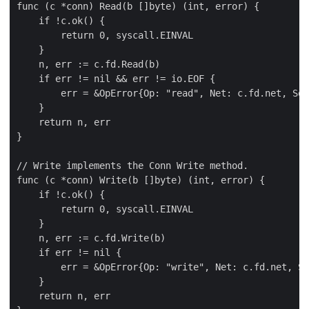
func (c *conn) Read(b []byte) (int, error) {

    if !c.ok() {

        return 0, syscall.EINVAL

    }

    n, err := c.fd.Read(b)

    if err != nil && err != io.EOF {

        err = &OpError{Op: "read", Net: c.fd.net, Sou
    }

    return n, err

}

// Write implements the Conn Write method.

func (c *conn) Write(b []byte) (int, error) {

    if !c.ok() {

        return 0, syscall.EINVAL

    }

    n, err := c.fd.Write(b)

    if err != nil {

        err = &OpError{Op: "write", Net: c.fd.net, So
    }

    return n, err
