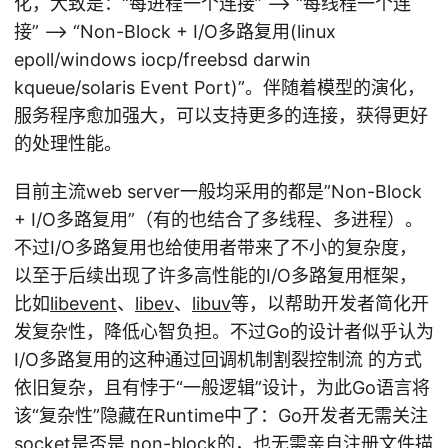
化，大致是：“每进程一个连接” –> “每线程一个连
接” –> “Non-Block + I/O多路复用(linux
epoll/windows iocp/freebsd darwin
kqueue/solaris Event Port)”。伴随着模型的演化，
服务程序愈加强大，可以支持更多的连接，获得更好
的处理性能。
目前主流web server一般均采用的都是”Non-Block
+ I/O多路复用”（有的也结合了多线程、多进程）。
不过I/O多路复用也给使用者带来了不小的复杂度，
以至于后续出现了许多高性能的I/O多路复用框架，
比如
libevent
、
libev
、
libuv
等，以帮助开发者简化开
发复杂性，降低心智负担。不过Go的设计者似乎认为
I/O多路复用的这种通过回调机制割裂控制流 的方式
依旧复杂，且有悖于“一般逻辑”设计，为此Go语言将
该“复杂性”隐藏在Runtime中了：Go开发者无需关注
socket是否是 non-block的，也无需亲自注册文件描