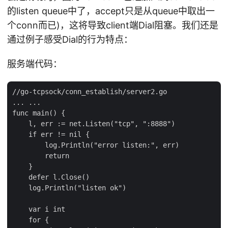
的listen queue中了，accept只是从queue中取出一
个conn而已)，这将导致client端Dial阻塞。我们还是
通过例子感受Dial的行为特点：
服务端代码：
//go-tcpsock/conn_establish/server2.go

... ...

func main() {

    l, err := net.Listen("tcp", ":8888")

    if err != nil {

        log.Println("error listen:", err)

        return

    }

    defer l.Close()

    log.Println("listen ok")

    var i int

    for {
