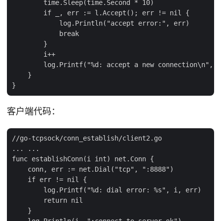
        time.Sleep(time.Second * 10)

        if _, err := l.Accept(); err != nil {

            log.Println("accept error:", err)

            break

        }

        i++

        log.Printf("%d: accept a new connection\n", i
    }

客户端代码：
//go-tcpsock/conn_establish/client2.go

... ...

func establishConn(i int) net.Conn {

    conn, err := net.Dial("tcp", ":8888")

    if err != nil {

        log.Printf("%d: dial error: %s", i, err)

        return nil

    }

    log.Println(i, ":connect to server ok")
