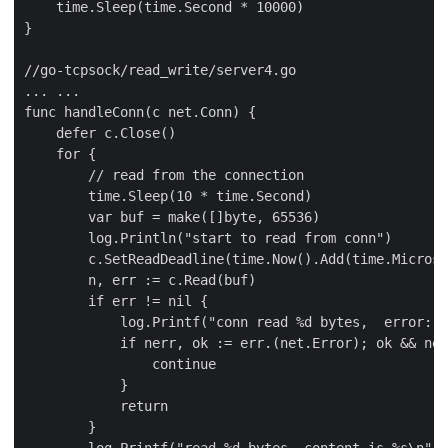
    time.Sleep(time.Second * 10000)

}

//go-tcpsock/read_write/server4.go

... ...

func handleConn(c net.Conn) {

    defer c.Close()

    for {

        // read from the connection

        time.Sleep(10 * time.Second)

        var buf = make([]byte, 65536)

        log.Println("start to read from conn")

        c.SetReadDeadline(time.Now().Add(time.Microse
        n, err := c.Read(buf)

        if err != nil {

            log.Printf("conn read %d bytes,  error: %
            if nerr, ok := err.(net.Error); ok && ner
                continue

            }

            return

        }

        log.Printf("read %d bytes, content is %s\n", 