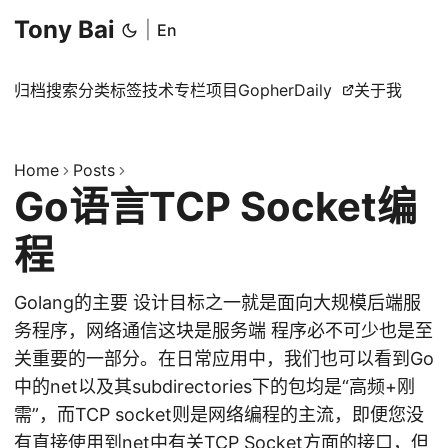
Tony Bai
|
En
归档
搜索
分类
标签
技术专栏
项目
GopherDaily
关于我
Home
Posts
Go语言TCP Socket编
程
Golang的主要 设计目标之一就是面向大规模后端服
务程序，网络通信这块是服务端 程序必不可少也是至
关重要的一部分。在日常应用中，我们也可以看到Go
中的net以及其subdirectories下的包均是“高频+刚
需”，而TCP socket则是网络编程的主流，即便您没
有直接使用到net中有关TCP Socket方面的接口，但