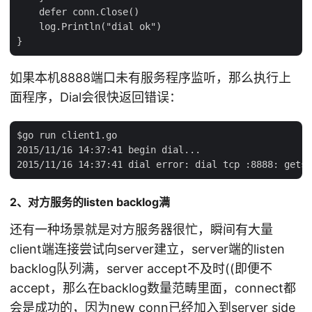
    defer conn.Close()

    log.Println("dial ok")

如果本机8888端口未有服务程序监听，那么执行上
面程序，Dial会很快返回错误：
$go run client1.go

2015/11/16 14:37:41 begin dial...

2、对方服务的listen backlog满
还有一种场景就是对方服务器很忙，瞬间有大量
client端连接尝试向server建立，server端的listen
backlog队列满，server accept不及时((即便不
accept，那么在backlog数量范畴里面，connect都
会是成功的，因为new conn已经加入到server side