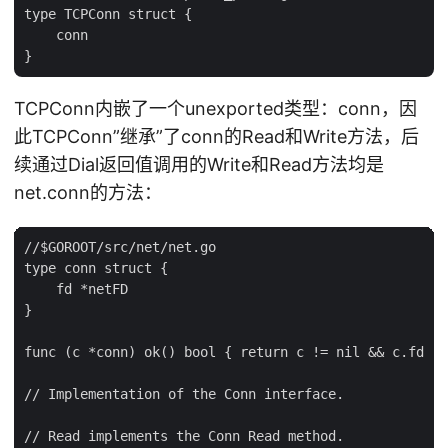
type TCPConn struct {

    conn

TCPConn内嵌了一个unexported类型：conn，因
此TCPConn”继承”了conn的Read和Write方法，后
续通过Dial返回值调用的Write和Read方法均是
net.conn的方法：
//$GOROOT/src/net/net.go

type conn struct {

    fd *netFD

}

func (c *conn) ok() bool { return c != nil && c.fd !=
// Implementation of the Conn interface.

// Read implements the Conn Read method.
