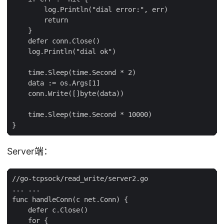
        log.Println("dial error:", err)

        return

    }

    defer conn.Close()

    log.Println("dial ok")

    time.Sleep(time.Second * 2)

    data := os.Args[1]

    conn.Write([]byte(data))

    time.Sleep(time.Second * 10000)

Server端：
//go-tcpsock/read_write/server2.go

... ...

func handleConn(c net.Conn) {

    defer c.Close()

    for {
