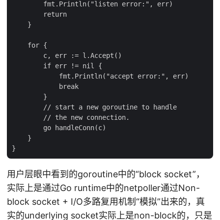
        fmt.Println("listen error:", err)

        return

    }

    for {

        c, err := l.Accept()

        if err != nil {

            fmt.Println("accept error:", err)

            break

        }

        // start a new goroutine to handle

        // the new connection.

        go handleConn(c)

    }

用户层眼中看到的goroutine中的“block socket”，
实际上是通过Go runtime中的netpoller通过Non-
block socket + I/O多路复用机制“模拟”出来的，真
实的underlying socket实际上是non-block的，只是