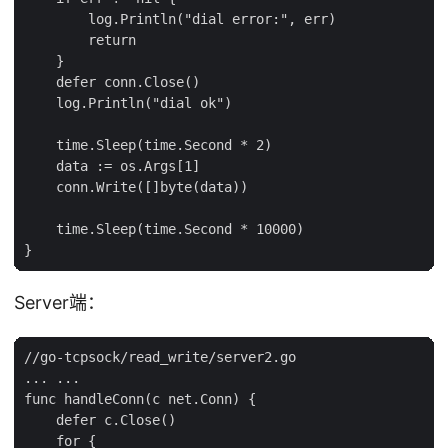
        log.Println("dial error:", err)

        return

    }

    defer conn.Close()

    log.Println("dial ok")

    time.Sleep(time.Second * 2)

    data := os.Args[1]

    conn.Write([]byte(data))

    time.Sleep(time.Second * 10000)

Server端：
//go-tcpsock/read_write/server2.go

... ...

func handleConn(c net.Conn) {

    defer c.Close()

    for {
