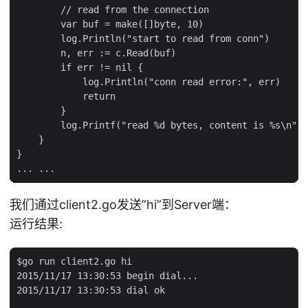
        // read from the connection

        var buf = make([]byte, 10)

        log.Println("start to read from conn")

        n, err := c.Read(buf)

        if err != nil {

            log.Println("conn read error:", err)

            return

        }

        log.Printf("read %d bytes, content is %s\n", 
    }

}

我们通过client2.go发送”hi”到Server端：
运行结果:
$go run client2.go hi

2015/11/17 13:30:53 begin dial...

2015/11/17 13:30:53 dial ok
