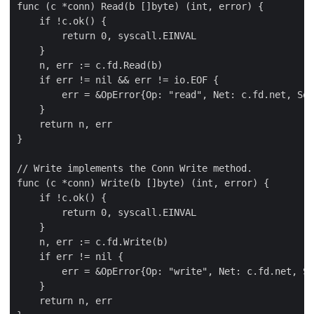
func (c *conn) Read(b []byte) (int, error) {

    if !c.ok() {

        return 0, syscall.EINVAL

    }

    n, err := c.fd.Read(b)

    if err != nil && err != io.EOF {

        err = &OpError{Op: "read", Net: c.fd.net, Sou
    }

    return n, err

}

// Write implements the Conn Write method.

func (c *conn) Write(b []byte) (int, error) {

    if !c.ok() {

        return 0, syscall.EINVAL

    }

    n, err := c.fd.Write(b)

    if err != nil {

        err = &OpError{Op: "write", Net: c.fd.net, So
    }

    return n, err
