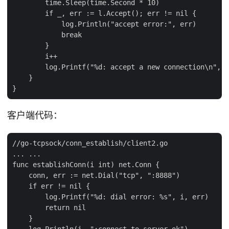
        time.Sleep(time.Second * 10)

        if _, err := l.Accept(); err != nil {

            log.Println("accept error:", err)

            break

        }

        i++

        log.Printf("%d: accept a new connection\n", i
    }

客户端代码：
//go-tcpsock/conn_establish/client2.go

... ...

func establishConn(i int) net.Conn {

    conn, err := net.Dial("tcp", ":8888")

    if err != nil {

        log.Printf("%d: dial error: %s", i, err)

        return nil

    }

    log.Println(i, ":connect to server ok")
