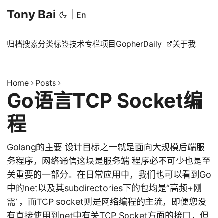
Tony Bai
|
En
归档
搜索
分类
标签
技术专栏
项目
GopherDaily
关于我
Home
Posts
Go语言TCP Socket编
程
Golang的主要 设计目标之一就是面向大规模后端服
务程序，网络通信这块是服务端 程序必不可少也是至
关重要的一部分。在日常应用中，我们也可以看到Go
中的net以及其subdirectories下的包均是“高频+刚
需”，而TCP socket则是网络编程的主流，即便您没
有直接使用到net中有关TCP Socket方面的接口，但