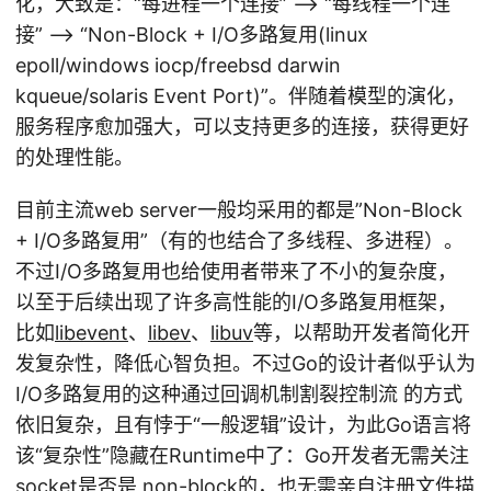
化，大致是：“每进程一个连接” –> “每线程一个连
接” –> “Non-Block + I/O多路复用(linux
epoll/windows iocp/freebsd darwin
kqueue/solaris Event Port)”。伴随着模型的演化，
服务程序愈加强大，可以支持更多的连接，获得更好
的处理性能。
目前主流web server一般均采用的都是”Non-Block
+ I/O多路复用”（有的也结合了多线程、多进程）。
不过I/O多路复用也给使用者带来了不小的复杂度，
以至于后续出现了许多高性能的I/O多路复用框架，
比如
libevent
、
libev
、
libuv
等，以帮助开发者简化开
发复杂性，降低心智负担。不过Go的设计者似乎认为
I/O多路复用的这种通过回调机制割裂控制流 的方式
依旧复杂，且有悖于“一般逻辑”设计，为此Go语言将
该“复杂性”隐藏在Runtime中了：Go开发者无需关注
socket是否是 non-block的，也无需亲自注册文件描