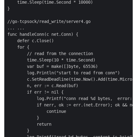
    time.Sleep(time.Second * 10000)

}

//go-tcpsock/read_write/server4.go

... ...

func handleConn(c net.Conn) {

    defer c.Close()

    for {

        // read from the connection

        time.Sleep(10 * time.Second)

        var buf = make([]byte, 65536)

        log.Println("start to read from conn")

        c.SetReadDeadline(time.Now().Add(time.Microse
        n, err := c.Read(buf)

        if err != nil {

            log.Printf("conn read %d bytes,  error: %
            if nerr, ok := err.(net.Error); ok && ner
                continue

            }

            return

        }

        log.Printf("read %d bytes, content is %s\n", 