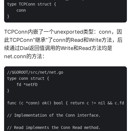
type TCPConn struct {

    conn

TCPConn内嵌了一个unexported类型：conn，因
此TCPConn”继承”了conn的Read和Write方法，后
续通过Dial返回值调用的Write和Read方法均是
net.conn的方法：
//$GOROOT/src/net/net.go

type conn struct {

    fd *netFD

}

func (c *conn) ok() bool { return c != nil && c.fd !=
// Implementation of the Conn interface.

// Read implements the Conn Read method.
