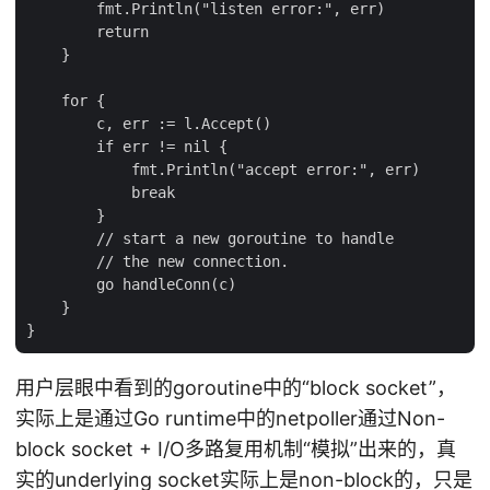
        fmt.Println("listen error:", err)

        return

    }

    for {

        c, err := l.Accept()

        if err != nil {

            fmt.Println("accept error:", err)

            break

        }

        // start a new goroutine to handle

        // the new connection.

        go handleConn(c)

    }

用户层眼中看到的goroutine中的“block socket”，
实际上是通过Go runtime中的netpoller通过Non-
block socket + I/O多路复用机制“模拟”出来的，真
实的underlying socket实际上是non-block的，只是