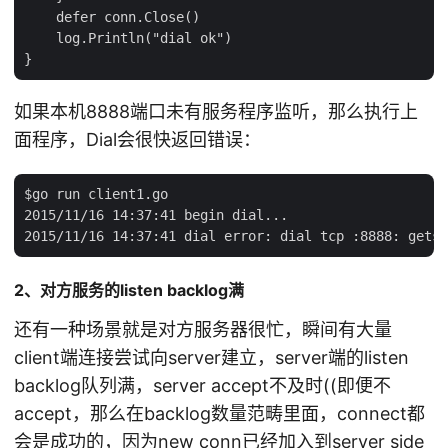
    defer conn.Close()

    log.Println("dial ok")

如果本机8888端口未有服务程序监听，那么执行上
面程序，Dial会很快返回错误：
$go run client1.go

2015/11/16 14:37:41 begin dial...

2、对方服务的listen backlog满
还有一种场景就是对方服务器很忙，瞬间有大量
client端连接尝试向server建立，server端的listen
backlog队列满，server accept不及时((即便不
accept，那么在backlog数量范畴里面，connect都
会是成功的，因为new conn已经加入到server side