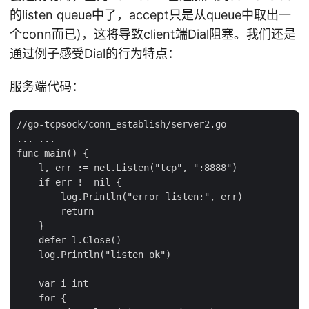
的listen queue中了，accept只是从queue中取出一
个conn而已)，这将导致client端Dial阻塞。我们还是
通过例子感受Dial的行为特点：
服务端代码：
//go-tcpsock/conn_establish/server2.go

... ...

func main() {

    l, err := net.Listen("tcp", ":8888")

    if err != nil {

        log.Println("error listen:", err)

        return

    }

    defer l.Close()

    log.Println("listen ok")

    var i int

    for {
