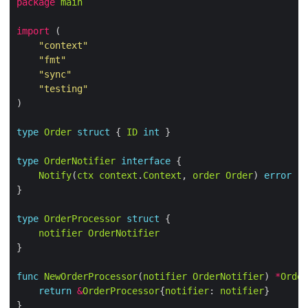
package
main
import
"context"
"fmt"
"sync"
"testing"
type
Order
struct
 { 
ID
int
type
OrderNotifier
interface
Notify
(
ctx
context
.
Context
, 
order
Order
) 
error
type
OrderProcessor
struct
notifier
OrderNotifier
func
NewOrderProcessor
(
notifier
OrderNotifier
) 
*
Order
return
&
OrderProcessor
{
notifier
: 
notifier