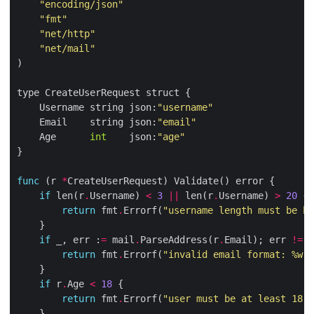
"encoding/json"
"fmt"
"net/http"
"net/mail"
    Username string json:
"username"
    Email    string json:
"email"
    Age      
int
    json:
"age"
func
 (r 
*
if
 len(r
.
Username) 
<
3
||
 len(r
.
Username) 
>
20
return
 fmt
.
Errorf(
"username length must be be
if
 _, err :
=
 mail
.
ParseAddress(r
.
Email); err 
!=
return
 fmt
.
Errorf(
"invalid email format: %w"
if
 r
.
Age 
<
18
return
 fmt
.
Errorf(
"user must be at least 18 y