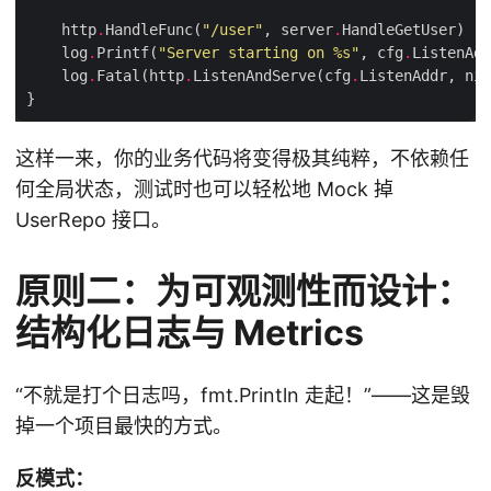
    http
.
HandleFunc(
"/user"
, server
.
    log
.
Printf(
"Server starting on 
%s
"
, cfg
.
    log
.
Fatal(http
.
ListenAndServe(cfg
.
这样一来，你的业务代码将变得极其纯粹，不依赖任
何全局状态，测试时也可以轻松地 Mock 掉
UserRepo 接口。
原则二：为可观测性而设计：
结构化日志与 Metrics
“不就是打个日志吗，fmt.Println 走起！”——这是毁
掉一个项目最快的方式。
反模式：