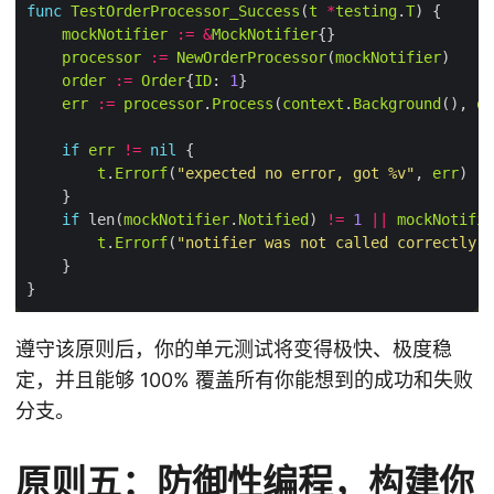
func
TestOrderProcessor_Success
(
t
*
testing
.
T
mockNotifier
:=
&
MockNotifier
processor
:=
NewOrderProcessor
(
mockNotifier
order
:=
Order
{
ID
: 
1
err
:=
processor
.
Process
(
context
.
Background
(), 
or
if
err
!=
nil
t
.
Errorf
(
"expected no error, got %v"
, 
err
if
 len(
mockNotifier
.
Notified
) 
!=
1
||
mockNotifie
t
.
Errorf
(
"notifier was not called correctly"
遵守该原则后，你的单元测试将变得极快、极度稳
定，并且能够 100% 覆盖所有你能想到的成功和失败
分支。
原则五：防御性编程，构建你