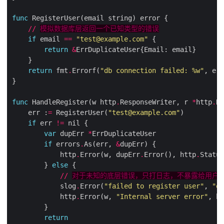
func
//
模拟数据库层返回一个已知类型的错误
if
 email 
==
"test@example.com"
return
&
return
 fmt
.
Errorf(
"db connection failed: %w"
, err
func
 HandleRegister(w http
.
ResponseWriter, r 
*
http
.
    err :
=
 RegisterUser(
"test@example.com"
if
 err 
!=
var
 dupErr 
*
if
 errors
.
As(err, 
&
            http
.
Error(w, dupErr
.
Error(), http
.
        } 
else
//
对于未知的底层错误，只打日志，不暴露给用户
            slog
.
Error(
"failed to register user"
, 
"er
            http
.
Error(w, 
"Internal server error"
, ht
return