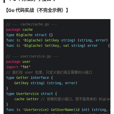
【Go 代码实战（不完全示例）】
// --- cache/cache.go ---
package
cache
type
BigCache
struct
func
 (
c
*
BigCache
) 
Get
(
key
string
) (
string
, 
error
) { 
func
 (
c
*
BigCache
) 
Set
(
key
, 
val
string
) 
error
     { 
/
// --- user/service.go ---
package
user
import
"fmt"
// 我们在 user 包里，只定义我们真正需要的小接口
type
Getter
interface
Get
(
key
string
) (
string
, 
error
type
UserService
struct
cache
Getter
// 依赖的是小接口，而不是具体的 BigCach
func
 (
s
*
UserService
) 
GetUserName
(
id
int
) (
string
, 
er