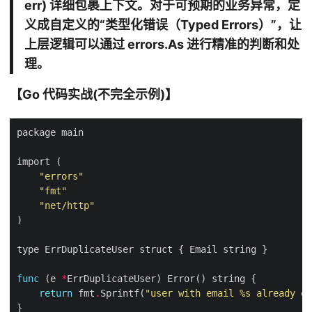
err) 详细包裹上下文。对于可预期的业务异常，定
义成自定义的“类型化错误（Typed Errors）”，让
上层逻辑可以通过 errors.As 进行精准的判断和处
理。
【Go 代码实战(不完全示例)】
"errors"
"fmt"
"net/http"
func
 (e 
*
return
 fmt
.
Sprintf(
"user with email 
%s
 already ex