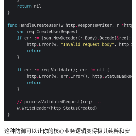
return
func
 HandleCreateUser(w http
.
ResponseWriter, r 
*
http
.
var
if
 err :
=
 json
.
NewDecoder(r
.
Body)
.
Decode(
&
req); e
        http
.
Error(w, 
"Invalid request body"
, http
.
return
if
 err :
=
 req
.
Validate(); err 
!=
        http
.
Error(w, err
.
Error(), http
.
return
//
 processValidatedRequest(req) 
...
    w
.
WriteHeader(http
.
这种防御可以让你的核心业务逻辑变得极其纯粹和安