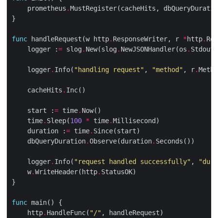
    prometheus
.
func
 handleRequest(w http
.
ResponseWriter, r 
*
http
.
    logger :
=
 slog
.
New(slog
.
NewJSONHandler(os
.
    logger
.
Info(
"handling request"
, 
"method"
, r
.
Metho
    cacheHits
.
    start :
=
 time
.
    time
.
Sleep(
100
*
 time
.
    duration :
=
 time
.
    dbQueryDuration
.
Observe(duration
.
    logger
.
Info(
"request handled successfully"
, 
"dura
    w
.
WriteHeader(http
.
func
    http
.
HandleFunc(
"/"