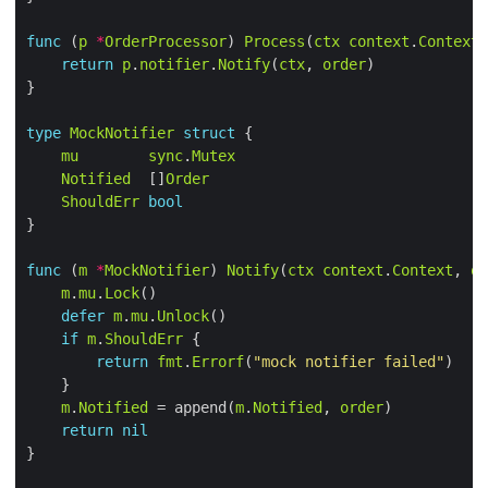
func
 (
p
*
OrderProcessor
) 
Process
(
ctx
context
.
Context
,
return
p
.
notifier
.
Notify
(
ctx
, 
order
type
MockNotifier
struct
mu
sync
.
Mutex
Notified
  []
Order
ShouldErr
bool
func
 (
m
*
MockNotifier
) 
Notify
(
ctx
context
.
Context
, 
or
m
.
mu
.
Lock
defer
m
.
mu
.
Unlock
if
m
.
ShouldErr
return
fmt
.
Errorf
(
"mock notifier failed"
m
.
Notified
 = append(
m
.
Notified
, 
order
return
nil