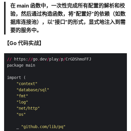
在 main 函数中，一次性完成所有配置的解析和校
验，然后通过构造函数，将“配置好”的依赖（如数
据库连接池），以“接口”的形式，显式地注入到需
要的服务中。
【Go 代码实战】
//
 https:
//
go
.
dev
/
play
/
p
/
"context"
"database/sql"
"fmt"
"log"
"net/http"
"os"
    _ 
"github.com/lib/pq"