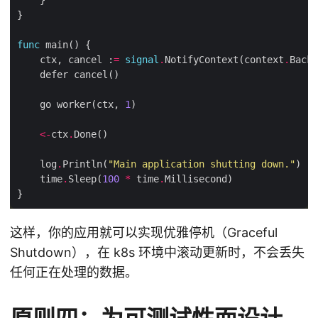
func
    ctx, cancel :
=
signal
.
NotifyContext(context
.
Backg
    go worker(ctx, 
1
<-
ctx
.
    log
.
Println(
"Main application shutting down."
    time
.
Sleep(
100
*
 time
.
这样，你的应用就可以实现优雅停机（Graceful
Shutdown），在 k8s 环境中滚动更新时，不会丢失
任何正在处理的数据。