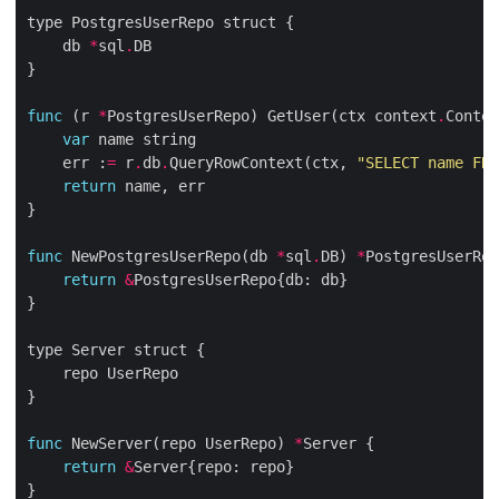
    db 
*
sql
.
func
 (r 
*
PostgresUserRepo) GetUser(ctx context
.
Contex
var
    err :
=
 r
.
db
.
QueryRowContext(ctx, 
"SELECT name FRO
return
func
 NewPostgresUserRepo(db 
*
sql
.
DB) 
*
return
&
func
 NewServer(repo UserRepo) 
*
return
&