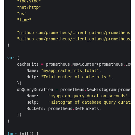
"log/slog"
"net/http"
"os"
"time"
"github.com/prometheus/client_golang/prometheus"
"github.com/prometheus/client_golang/prometheus/p
var
    cacheHits 
=
 prometheus
.
NewCounter(prometheus
.
        Name: 
"myapp_cache_hits_total"
        Help: 
"Total number of cache hits."
    dbQueryDuration 
=
 prometheus
.
NewHistogram(prometh
        Name:    
"myapp_db_query_duration_seconds"
        Help:    
"Histogram of database query duratio
        Buckets: prometheus
.
func