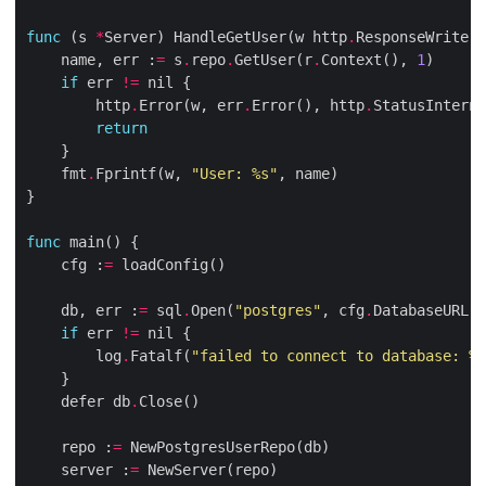
func
 (s 
*
Server) HandleGetUser(w http
.
ResponseWriter,
    name, err :
=
 s
.
repo
.
GetUser(r
.
Context(), 
1
if
 err 
!=
        http
.
Error(w, err
.
Error(), http
.
return
    fmt
.
Fprintf(w, 
"User: 
%s
"
func
    cfg :
=
    db, err :
=
 sql
.
Open(
"postgres"
, cfg
.
if
 err 
!=
        log
.
Fatalf(
"failed to connect to database: %v
    defer db
.
    repo :
=
    server :
=