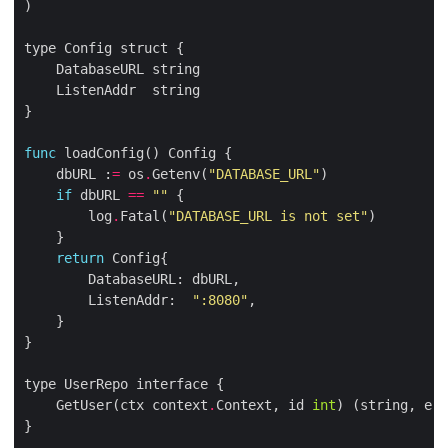
func
    dbURL :
=
 os
.
Getenv(
"DATABASE_URL"
if
 dbURL 
==
""
        log
.
Fatal(
"DATABASE_URL is not set"
return
        ListenAddr:  
":8080"
    GetUser(ctx context
.
Context, id 
int