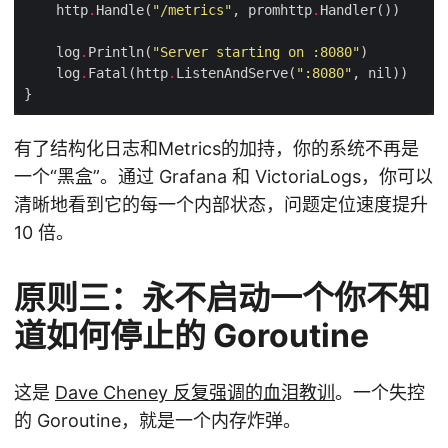
    http
.
Handle(
"/metrics"
, promhttp
.
    log
.
Println(
"Server starting on :8080"
    log
.
Fatal(http
.
ListenAndServe(
":8080"
有了结构化日志和Metrics的加持，你的系统不再是
一个“黑盒”。通过 Grafana 和 VictoriaLogs，你可以
清晰地看到它的每一个内部状态，问题定位速度提升
10 倍。
原则三：永不启动一个你不知
道如何停止的 Goroutine
这是
Dave Cheney 反复强调的血泪教训
。一个失控
的 Goroutine，就是一个内存炸弹。