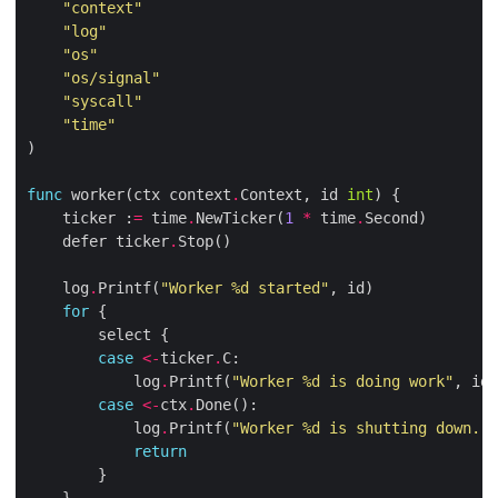
"context"
"log"
"os"
"os/signal"
"syscall"
"time"
func
 worker(ctx context
.
Context, id 
int
    ticker :
=
 time
.
NewTicker(
1
*
 time
.
    defer ticker
.
    log
.
Printf(
"Worker 
%d
 started"
for
case
<-
ticker
.
            log
.
Printf(
"Worker 
%d
 is doing work"
case
<-
ctx
.
            log
.
Printf(
"Worker 
%d
 is shutting down...
return