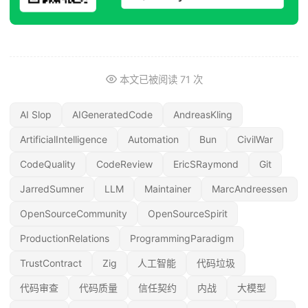
本文已被阅读
71
次
AI Slop
AIGeneratedCode
AndreasKling
ArtificialIntelligence
Automation
Bun
CivilWar
CodeQuality
CodeReview
EricSRaymond
Git
JarredSumner
LLM
Maintainer
MarcAndreessen
OpenSourceCommunity
OpenSourceSpirit
ProductionRelations
ProgrammingParadigm
TrustContract
Zig
人工智能
代码垃圾
代码审查
代码质量
信任契约
内战
大模型