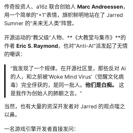
传奇投资人、a16z 联合创始人
Marc Andreessen
，
用一个简单的“+1”表情，旗帜鲜明地站在了 Jarred
Sumner 的“未来无人类”阵营。
开源运动的“教父级”人物、**《大教堂与集市》**的
作者
Eric S. Raymond
，也对“Anti-AI”派发起了无情
的嘲讽：
“我发现了一个规律。在开源社区里，那些反对 AI
的人，和之前被‘Woke Mind Virus’（觉醒文化病
毒）完全俘获的，是同一批人。
他们是白痴。
这
是我作为创始人的肺腑之言。”
当然，也有大量的资深开发者对 Jarred 的观点嗤之
以鼻。
一名游戏引擎开发者直接发问：