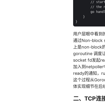
        // start
        // the n
        go handl
    }

用户层眼中看到的gor
通过Non-block
上是non-bloc
goroutine 
socket fd发起
加入到netpolle
ready的通知，r
这个过程从Gorou
体实现细节在后
二、TCP连