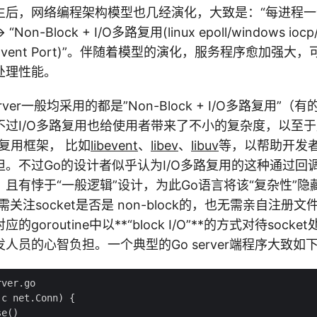
et诞生后，网络编程架构模型也几经演化，大致是：“每进程一个
on-Block + I/O多路复用(linux epoll/windows iocp/f
aris Event Port)”。伴随着模型的演化，服务程序愈加
处理性能。
rver一般均采用的都是”Non-Block + I/O多路复用”
不过I/O多路复用也给使用者带来了不小的复杂度，以至
路复用框架， 比如
libevent
、
libev
、
libuv
等，以帮助开发
担。不过Go的设计者似乎认为I/O多路复用的这种通过回
且有悖于“一般逻辑”设计，为此Go语言将该“复杂性”隐藏在
关注socket是否是 non-block的，也无需亲自注册
goroutine中以**“block I/O”**的方式对待soc
人员的心智负担。一个典型的Go server端程序大致如
ver.go

c net.Conn) {

e()
