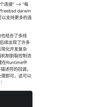
连接” –> “每
reebsd darwin
强大，可以支持更多的连
（有的也结合了多线
于后续出现了许多
者简化开发复杂
调机制割裂控制流
Runtime中
文件描述符的回调，
ket处理即可，这可以
下：