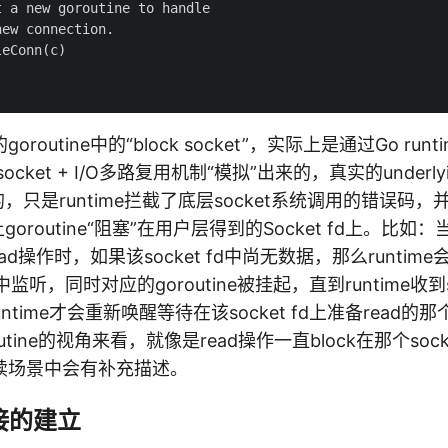
 a new goroutine to handle

ew connection.

eConn(c)

outine中的“block socket”，实际上是通过Go runtim
 socket + I/O多路复用机制“模拟”出来的，真实的underlyi
k的，只是runtime拦截了底层socket系统调用的错误码，并通
调度让goroutine“阻塞”在用户层得到的Socket fd上。
read操作时，如果该socket fd中尚无数据，那么runtime会将
r中监听，同时对应的goroutine被挂起，直到runtime收到so
untime才会重新唤醒等待在该socket fd上准备read的那个
tine的视角来看，就像是read操作一直block在那个sock
续场景中会有补充描述。
接的建立