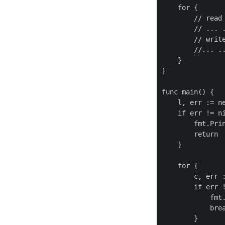
    for {

        // read 
        // ... .
        // write
        //... ..
    }

}

func main() {

    l, err := ne
    if err != ni
        fmt.Prin
        return

    }

    for {

        c, err :
        if err !
            fmt.
            brea
        }
