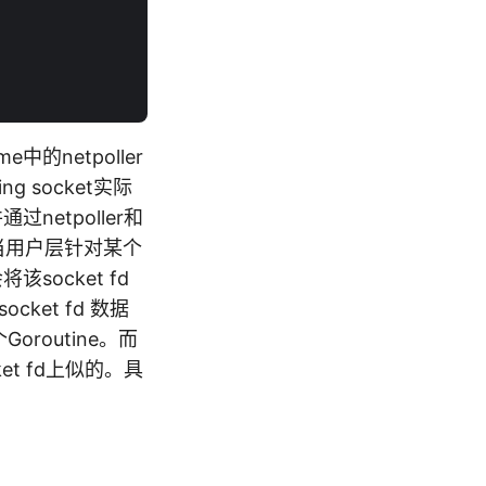
e中的netpoller
ng socket实际
过netpoller和
比如：当用户层针对某个
该socket fd
cket fd 数据
Goroutine。而
et fd上似的。具