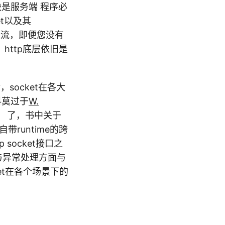
是服务端 程序必
t以及其
程的主流，即便您没有
，http底层依旧是
，socket在各大
料莫过于
W.
》 了，书中关于
带runtime的跨
 socket接口之
特点与异常处理方面与
et在各个场景下的