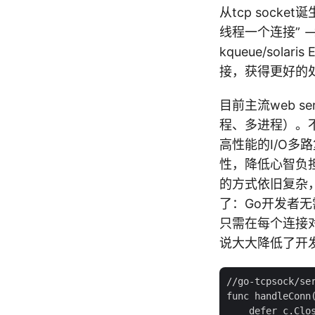
从tcp sock
线程一个连接” –> “N
kqueue/sol
接，获得更好的
目前主流web se
程、多进程）。
高性能的I/O多
性，降低心智负
的方式依旧复杂，
了：Go开发者无需
只需在每个连接对应的
说大大降低了开发
//go-tcpsock/ser
func handleConn(
    defer c.Clos