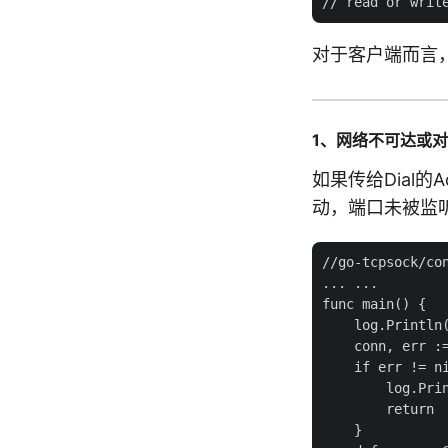
对于客户端而言
1、网络不可达或
如果传给Dial
动，端口未被监听
//go-tcpsock/con
... ...

func main() {

    log.Println(
    conn, err :=
    if err != ni
        log.Prin
        return

    }
