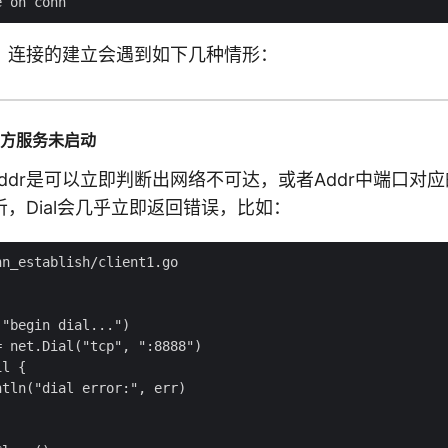
，连接的建立会遇到如下几种情形：
对方服务未启动
的Addr是可以立即判断出网络不可达，或者Addr中端口对
，Dial会几乎立即返回错误，比如：
n_establish/client1.go

"begin dial...")

 net.Dial("tcp", ":8888")

l {

tln("dial error:", err)
