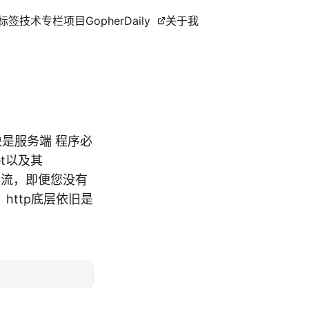
标签
技术专栏
项目
GopherDaily
关于我
块是服务端 程序必
t以及其
程的主流，即便您没有
，http底层依旧是