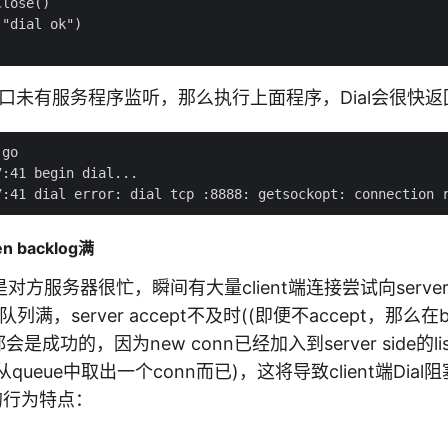
lose()

"dial ok")

端口未有服务程序监听，那么执行上面程序，Dial会很快
go

:41 begin dial...

 backlog满
方服务器很忙，瞬间有大量client端连接尝试向server建
klog队列满，server accept不及时((即便不accept，那么
会是成功的，因为new conn已经加入到server side的list
从queue中取出一个conn而已)，这将导致client端Dia
l的行为特点：