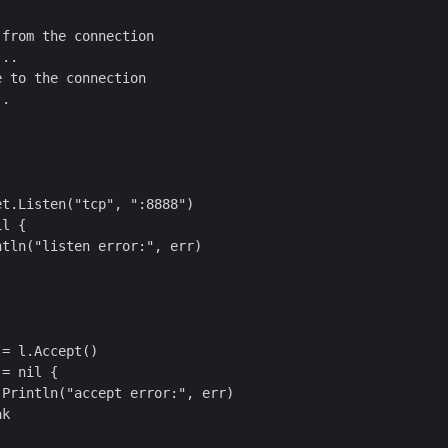
from the connection

..

 to the connection

.

t.Listen("tcp", ":8888")

l {

tln("listen error:", err)

= l.Accept()

= nil {

Println("accept error:", err)

k
