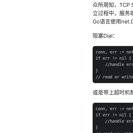
众所周知，TCP
立过程中，服务端是
Go语言使用net.D
阻塞Dial：
conn, err := net
if err != nil {

    //handle err
}

或是带上超时机制的
conn, err := net
if err != nil {

    //handle err
}
