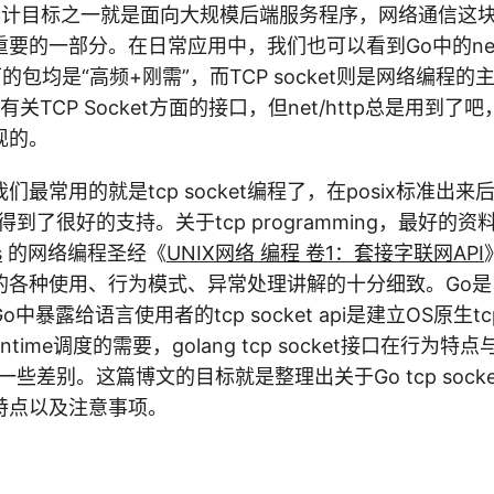
设计目标之一就是面向大规模后端服务程序，网络通信这块
要的一部分。在日常应用中，我们也可以看到Go中的ne
ries下的包均是“高频+刚需”，而TCP socket则是网络编
有关TCP Socket方面的接口，但net/http总是用到了吧
实现的。
最常用的就是tcp socket编程了，在posix标准出来后
到了很好的支持。关于tcp programming，最好的资
s
的网络编程圣经《
UNIX网络 编程 卷1：套接字联网API
t接口的各种使用、行为模式、异常处理讲解的十分细致。Go是自
暴露给语言使用者的tcp socket api是建立OS原生tcp
ntime调度的需要，golang tcp socket接口在行为
一些差别。这篇博文的目标就是整理出关于Go tcp sock
特点以及注意事项。