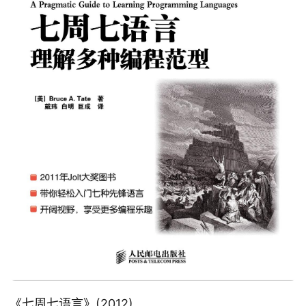
《
七周七语言
》(2012)