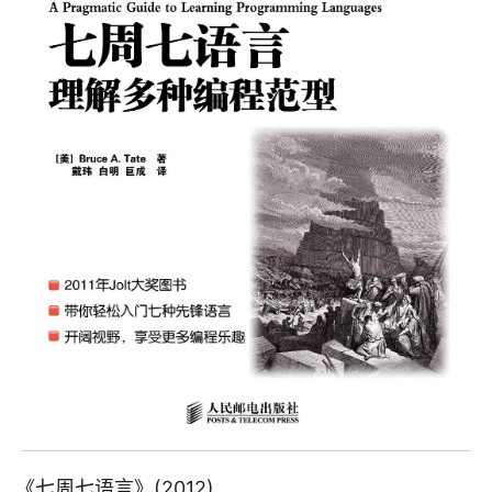
《
七周七语言
》(2012)