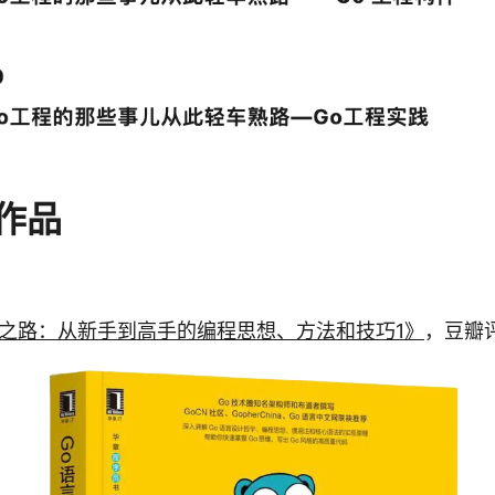
作品
进之路：从新手到高手的编程思想、方法和技巧1》
，豆瓣评