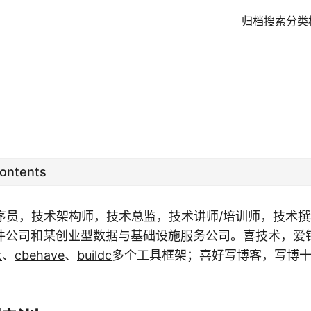
归档
搜索
分类
Contents
程序员，技术架构师，技术总监，技术讲师/培训师，技术
件公司和某创业型数据与基础设施服务公司。喜技术，爱
t
、
cbehave
、
buildc
多个工具框架；喜好写博客，写博