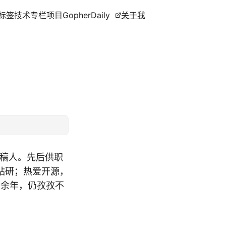
标签
技术专栏
项目
GopherDaily
关于我
撰稿人。先后供职
钻研；热爱开源，
十余年，仍孜孜不