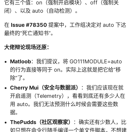
它有三个值：on（强制开启模块）、off（强制关
闭）、以及 auto（自动检测）。
在
Issue #78350
提案中，工作组决定对 auto 下达
最终的“死亡通知书”。
大佬辩论现场还原：
Matloob
：我们提议，将 GO111MODULE=auto
的行为直接等同于 on。实际上这就是把它给“移
除”了。
Cherry Mui（安全与数据派）
：我们应该现在就
开启遥测（Telemetry），看看到底还有多少人在
用 auto。我们无法预测什么时候会需要这些数
据。
ThePudds（社区观察家）
：确实还有少数人，比
如只想在命令行随手编译一个单文件脚本，不想建