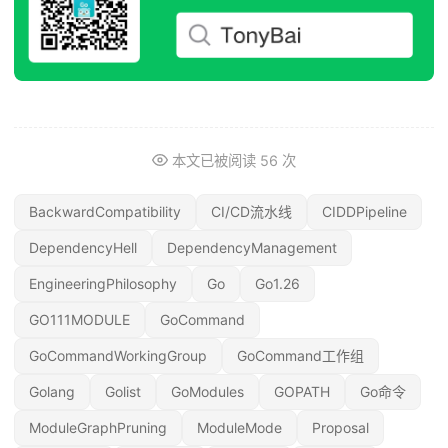
本文已被阅读
56
次
BackwardCompatibility
CI/CD流水线
CIDDPipeline
DependencyHell
DependencyManagement
EngineeringPhilosophy
Go
Go1.26
GO111MODULE
GoCommand
GoCommandWorkingGroup
GoCommand工作组
Golang
Golist
GoModules
GOPATH
Go命令
ModuleGraphPruning
ModuleMode
Proposal