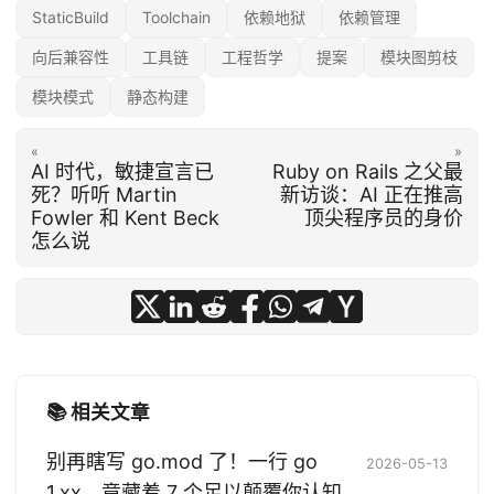
StaticBuild
Toolchain
依赖地狱
依赖管理
向后兼容性
工具链
工程哲学
提案
模块图剪枝
模块模式
静态构建
«
»
AI 时代，敏捷宣言已
Ruby on Rails 之父最
死？听听 Martin
新访谈：AI 正在推高
Fowler 和 Kent Beck
顶尖程序员的身价
怎么说
📚 相关文章
别再瞎写 go.mod 了！一行 go
2026-05-13
1.xx，竟藏着 7 个足以颠覆你认知