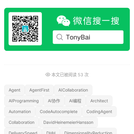
本文已被阅读
53
次
Agent
AgentFirst
AICollaboration
AIProgramming
AI协作
AI编程
Architect
Automation
CodeAutocomplete
CodingAgent
Collaboration
DavidHeinemeierHansson
DeliverySpeed
DHH
DimensionalityReduction