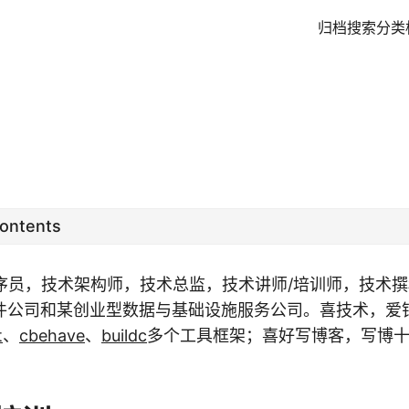
归档
搜索
分类
Contents
程序员，技术架构师，技术总监，技术讲师/培训师，技术
件公司和某创业型数据与基础设施服务公司。喜技术，爱
t
、
cbehave
、
buildc
多个工具框架；喜好写博客，写博