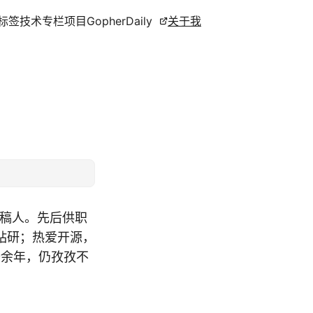
标签
技术专栏
项目
GopherDaily
关于我
撰稿人。先后供职
钻研；热爱开源，
十余年，仍孜孜不