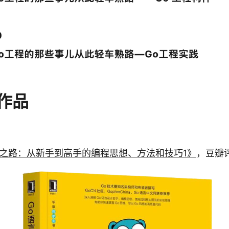
作品
进之路：从新手到高手的编程思想、方法和技巧1》
，豆瓣评