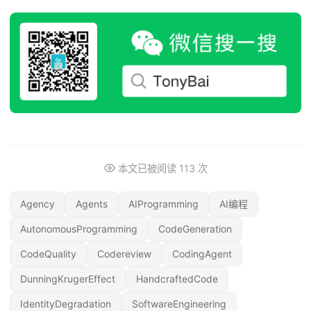
本文已被阅读
113
次
Agency
Agents
AIProgramming
AI编程
AutonomousProgramming
CodeGeneration
CodeQuality
Codereview
CodingAgent
DunningKrugerEffect
HandcraftedCode
IdentityDegradation
SoftwareEngineering