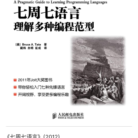
《
七周七语言
》(2012)