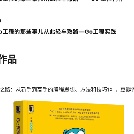
作品
进之路：从新手到高手的编程思想、方法和技巧1》
，豆瓣评