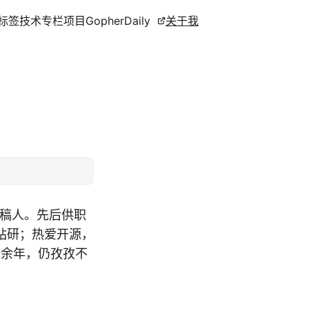
标签
技术专栏
项目
GopherDaily
关于我
撰稿人。先后供职
钻研；热爱开源，
十余年，仍孜孜不