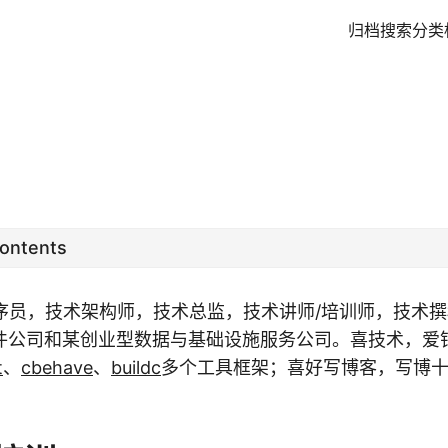
归档
搜索
分类
Contents
程序员，技术架构师，技术总监，技术讲师/培训师，技术
件公司和某创业型数据与基础设施服务公司。喜技术，爱
t
、
cbehave
、
buildc
多个工具框架；喜好写博客，写博