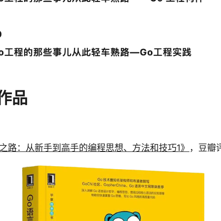
作品
进之路：从新手到高手的编程思想、方法和技巧1》
，豆瓣评