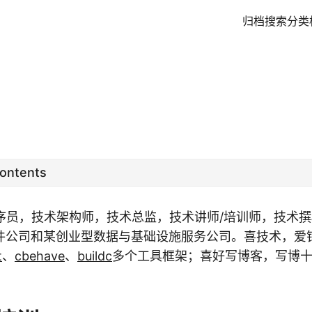
归档
搜索
分类
Contents
程序员，技术架构师，技术总监，技术讲师/培训师，技术
件公司和某创业型数据与基础设施服务公司。喜技术，爱
t
、
cbehave
、
buildc
多个工具框架；喜好写博客，写博