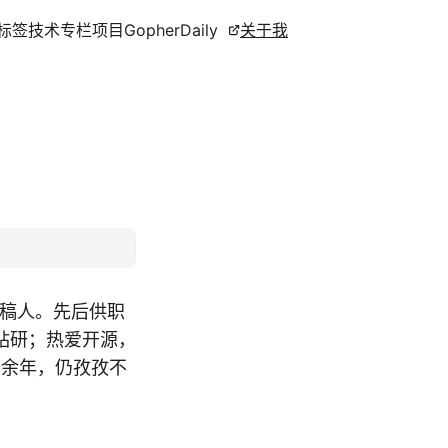
标签
技术专栏
项目
GopherDaily
关于我
撰稿人。先后供职
钻研；热爱开源，
十余年，仍孜孜不