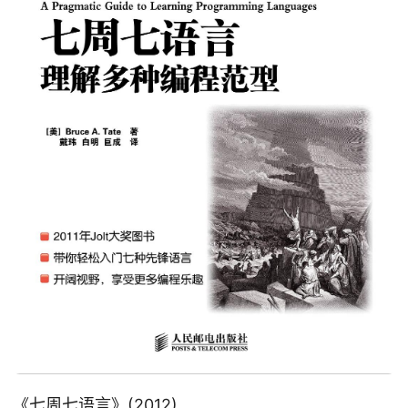
《
七周七语言
》(2012)