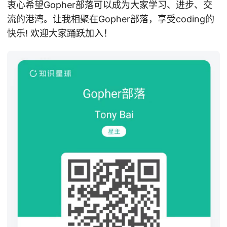
衷心希望Gopher部落可以成为大家学习、进步、交
流的港湾。让我相聚在Gopher部落，享受coding的
快乐! 欢迎大家踊跃加入！