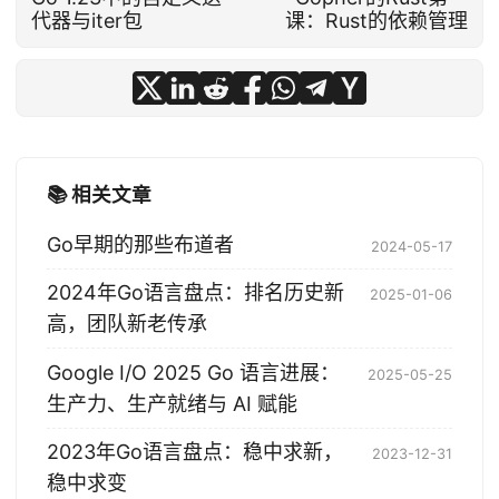
代器与iter包
课：Rust的依赖管理
📚 相关文章
Go早期的那些布道者
2024-05-17
2024年Go语言盘点：排名历史新
2025-01-06
高，团队新老传承
Google I/O 2025 Go 语言进展：
2025-05-25
生产力、生产就绪与 AI 赋能
2023年Go语言盘点：稳中求新，
2023-12-31
稳中求变