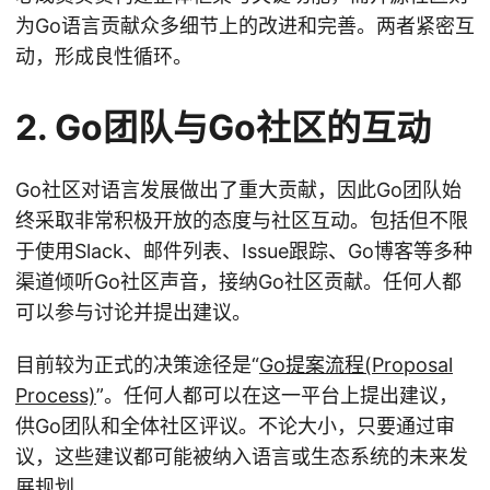
为Go语言贡献众多细节上的改进和完善。两者紧密互
动，形成良性循环。
2. Go团队与Go社区的互动
Go社区对语言发展做出了重大贡献，因此Go团队始
终采取非常积极开放的态度与社区互动。包括但不限
于使用Slack、邮件列表、Issue跟踪、Go博客等多种
渠道倾听Go社区声音，接纳Go社区贡献。任何人都
可以参与讨论并提出建议。
目前较为正式的决策途径是“
Go提案流程(Proposal
Process)
”。任何人都可以在这一平台上提出建议，
供Go团队和全体社区评议。不论大小，只要通过审
议，这些建议都可能被纳入语言或生态系统的未来发
展规划。