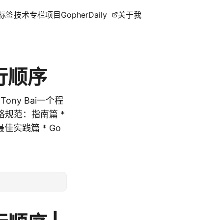
标签
技术专栏
项目
GopherDaily
关于我
行顺序
Tony Bai一个程
风格规范：指南篇 *
最佳实践篇 * Go