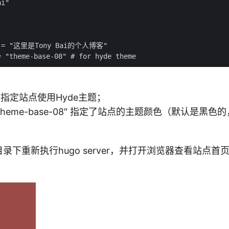
i"

on = "这里是Tony Bai的个人博客"

de” 指定站点使用Hyde主题；
 = “theme-base-08″ 指定了站点的主题颜色（默认是
com目录下重新执行hugo server，并打开浏览器查看站点