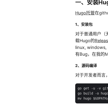
一、安装Hu
Hugo托管
在gi
1、安装包
对于普通用户（
载Hugo的
Relea
linux, windo
有Bug，在我的Ma
2、源码编译
对于开发者而言，
go get -u -v git
go build -o hugo