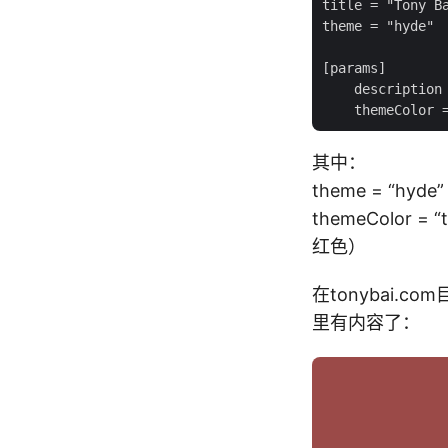
title = "Tony Ba
theme = "hyde"

[params]

    descripti
其中：
theme = “hy
themeColor
红色）
在tonybai.
里有内容了：