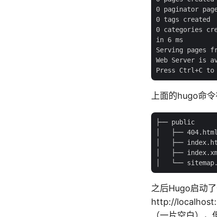
0 paginator page
0 tags created

0 categories cre
in 6 ms

Serving pages fr
Web Server is a
上面的hugo命令
├── public

│   ├── 404.html
│   ├── index.ht
│   ├── index.xm
之后Hugo启动了一
http://lo
（一片空白），