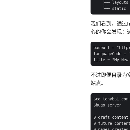
    ├── layouts

我们看到，通过hu
心的你会发现：这
baseurl = "http:
languageCode = "
不过即便目录为
站点。
$cd tonybai.com

$hugo server

0 draft content

0 future content
0 pages created
