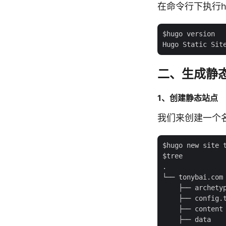
在命令行下执行h
$hugo version

二、生成静
1、创建静态站点
我们来创建一个名为
$hugo new site t
$tree

.

└── tonybai.com

    ├── archetyp
    ├── config.t
    ├── content

    ├── data
