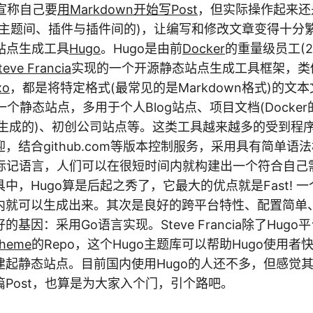
g宣称自己要
用Markdown开始写Post
，但实际操作起来还
与主题间、插件与插件间的)，让编写和修改文章变得十分
站点生成工具
Hugo
。Hugo是由前
Docker
的重量级员工(2
teve Francia
实现的一个开源静态站点生成工具框架，类
xo
，都是将特定格式(最常见的是Markdown格式)的文
一个静态站点，多用于个人Blog站点、项目文档(Docker的
ugo生成的)、初创公司站点等。这类工具越来越多的受到程序
，结合github.com等版本控制服务，采用具有简单语
wn标记语言，人们可以在很短时间内就构建出一个符合自己
中，Hugo算是后起之秀了，它最大的优点就是Fast! 
内就可以生成出来。其次是良好的跨平台特性、配置简单
基因：采用Go语言实现。Steve Francia除了Hug
Theme
的Repo，这个Hugo主题库可以帮助Hugo使用
建起静态站点。目前国内使用Hugo的人还不多，但感觉
Post，也算是为大家入个门，引个路吧。