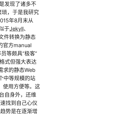
是发现了诸多不
繁琐，于是我研究
015年8月末从
似于
Jekyll
、
本文件转换为静态
官方manual
员等颇具“极客”
法格式但强大表达
需求的静态Web
一个中等规模的站
、使用方便等。这
o平台自身外，还维
者快速找到自己心仪
其趋势是在逐渐增