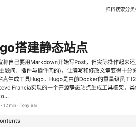
归档
搜索
分类
ugo搭建静态站点
g宣称自己要用Markdown开始写Post，但实际操作起
与主题间、插件与插件间的)，让编写和修改文章变得十分
点生成工具Hugo。Hugo是由前Docker的重量级员工(2
Steve Francia实现的一个开源静态站点生成工具框架，类似
...
·
12 min
·
Tony Bai
Contents