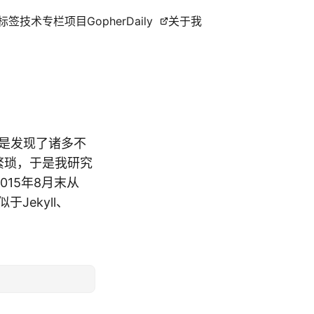
标签
技术专栏
项目
GopherDaily
关于我
来还是发现了诸多不
繁琐，于是我研究
015年8月末从
于Jekyll、