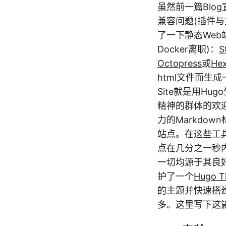
虽然前一篇Blo
兼容问题(插件
了一下静态Web
Docker离职)：
S
Octopress
或
He
html文件而生成
Site就是用H
精神的群体的欢迎
力的Markdo
站点。在这些工具
点在几分之一秒
一切均源于其良好的
护了一个
Hugo 
的主题并快速搭
多。这里写下这篇