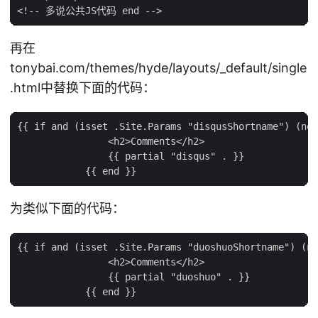
再在
tonybai.com/themes/hyde/layouts/_default/single
.html中替换下面的代码：
{{ if and (isset .Site.Params "disqusShortname") (ne 
                <h2>Comments</h2>

                {{ partial "disqus" . }}

为类似下面的代码：
{{ if and (isset .Site.Params "duoshuoShortname") (ne
                <h2>Comments</h2>

                {{ partial "duoshuo" . }}
