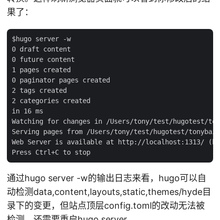
果了：
$hugo server -w

0 draft content

0 future content

1 pages created

0 paginator pages created

2 tags created

2 categories created

in 16 ms

Watching for changes in /Users/tony/test/hugotest/ton
Serving pages from /Users/tony/test/hugotest/tonybai.
Web Server is available at http://localhost:1313/ (bi
通过hugo server -w的输出日志来看，hugo可以自
动检测data,content,layouts,static,themes/hyde目
录下的变更，但站点顶层config.toml的改动无法被
检测，还需要重启hugo server。