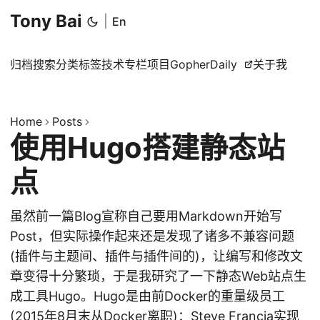
Tony Bai
|
En
归档
搜索
分类
标签
技术专栏
项目
GopherDaily
关于我
Home
Posts
使用Hugo搭建静态站
点
虽然前一篇Blog宣称自己要用Markdown开始写
Post，但实际操作起来还是发现了诸多不兼容问题
(插件与主题间、插件与插件间的)，让编写和修改文
章变得十分繁琐，于是我研究了一下静态Web站点生
成工具Hugo。Hugo是由前Docker的重量级员工
(2015年8月末从Docker离职)：Steve Francia实现