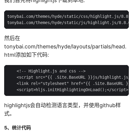
我们首先将highlightjs下载到本地:
tonybai.com/themes/hyde/static/css/highlight.js/8.8.0
然后在
tonybai.com/themes/hyde/layouts/partials/head.
html添加如下代码:
    <!-- Highlight.js and css -->

    <script src="{{ .Site.BaseURL }}js/highlight.js/8
    <link rel="stylesheet" href="{{ .Site.BaseURL }}c
highlightjs会自动检测语言类型，并使用github样
式。
5、统计代码