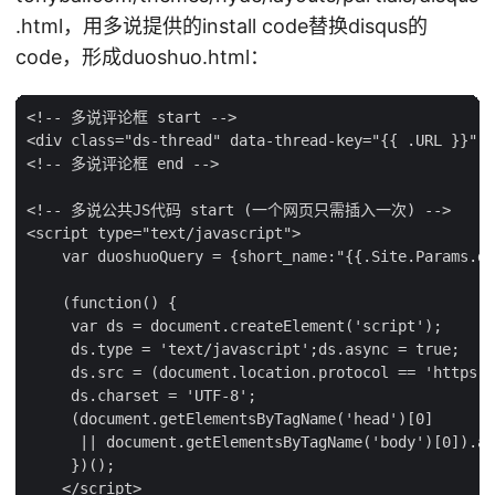
.html，用多说提供的install code替换disqus的
code，形成duoshuo.html：
<!-- 多说评论框 start -->

<div class="ds-thread" data-thread-key="{{ .URL }}" d
<!-- 多说评论框 end -->

<!-- 多说公共JS代码 start (一个网页只需插入一次) -->

<script type="text/javascript">

    var duoshuoQuery = {short_name:"{{.Site.Params.du
    (function() {

     var ds = document.createElement('script');

     ds.type = 'text/javascript';ds.async = true;

     ds.src = (document.location.protocol == 'https:'
     ds.charset = 'UTF-8';

     (document.getElementsByTagName('head')[0]

      || document.getElementsByTagName('body')[0]).ap
     })();

    </script>
