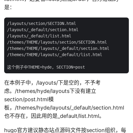
是：
/layouts/section/SECTION.html

/layouts/_default/section.html

/layouts/_default/list.html

/themes/THEME/layouts/section/SECTION.html

/themes/THEME/layouts/_default/section.html

/themes/THEME/layouts/_default/list.html

在本例子中，/layouts/下是空的，不予考
虑。/themes/hyde/layouts下没有建立
section/post.html模
板，/themes/hyde/layouts/_default/section.html
也不存在，因此用的是_default/list.html。
hugo官方建议静态站点源码文件按section组织，每