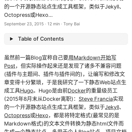
的一个开源静态站点生成工具框架，类似于Jekyll、
Octopress或Hexo...
September 23, 2015
·
12 min
·
Tony Bai
Table of Contents
虽然前一篇Blog宣称自己要
用Markdown开始写
Post
，但实际操作起来还是发现了诸多不兼容问题
(插件与主题间、插件与插件间的)，让编写和修改文
章变得十分繁琐，于是我研究了一下静态Web站点生
成工具
Hugo
。Hugo是由前
Docker
的重量级员工
(2015年8月末从Docker离职)：
Steve Francia
实现
的一个开源静态站点生成工具框架，类似于
Jekyll
、
Octopress
或
Hexo
，都是将特定格式(最常见的是
Markdown格式)的文本文件转换为静态html文件而
生成一个静态站点，多用于个人Blog站点、项目文档