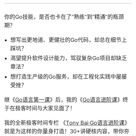
你的Go技能，是否也卡在了“熟练”到“精通”的瓶颈
期？
想写出更地道、更健壮的Go代码，却总在细节上
踩坑？
渴望提升软件设计能力，驾驭复杂Go项目却缺乏
章法？
想打造生产级的Go服务，却在工程化实践中屡屡
受挫？
继《
Go语言第一课
》后，我的《
Go语言进阶课
》终
于在极客时间与大家见面了！
我的全新极客时间专栏 《
Tony Bai·Go语言进阶课
》
就是为这样的你量身打造！30+讲硬核内容，带你夯