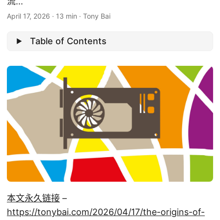
流...
April 17, 2026
·
13 min
·
Tony Bai
Table of Contents
本文永久链接
–
https://tonybai.com/2026/04/17/the-origins-of-