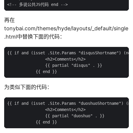
再在
tonybai.com/themes/hyde/layouts/_default/single
.html中替换下面的代码：
{{ if and (isset .Site.Params "disqusShortname") (ne 
                <h2>Comments</h2>

                {{ partial "disqus" . }}

为类似下面的代码：
{{ if and (isset .Site.Params "duoshuoShortname") (ne
                <h2>Comments</h2>

                {{ partial "duoshuo" . }}
