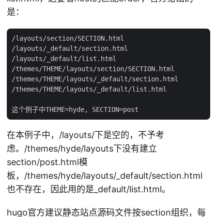
是：
/layouts/section/SECTION.html

/layouts/_default/section.html

/layouts/_default/list.html

/themes/THEME/layouts/section/SECTION.html

/themes/THEME/layouts/_default/section.html

/themes/THEME/layouts/_default/list.html

在本例子中，/layouts/下是空的，不予考
虑。/themes/hyde/layouts下没有建立
section/post.html模
板，/themes/hyde/layouts/_default/section.html
也不存在，因此用的是_default/list.html。
hugo官方建议静态站点源码文件按section组织，每