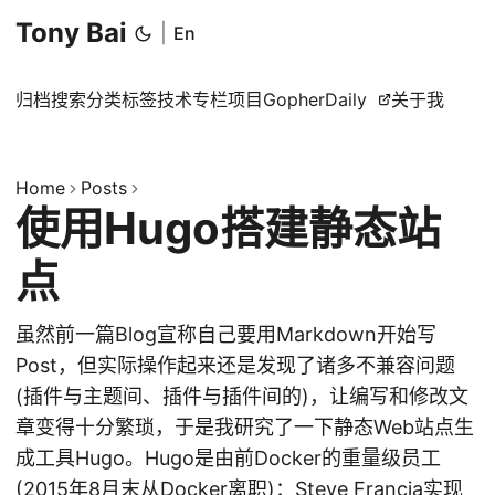
Tony Bai
|
En
归档
搜索
分类
标签
技术专栏
项目
GopherDaily
关于我
Home
Posts
使用Hugo搭建静态站
点
虽然前一篇Blog宣称自己要用Markdown开始写
Post，但实际操作起来还是发现了诸多不兼容问题
(插件与主题间、插件与插件间的)，让编写和修改文
章变得十分繁琐，于是我研究了一下静态Web站点生
成工具Hugo。Hugo是由前Docker的重量级员工
(2015年8月末从Docker离职)：Steve Francia实现