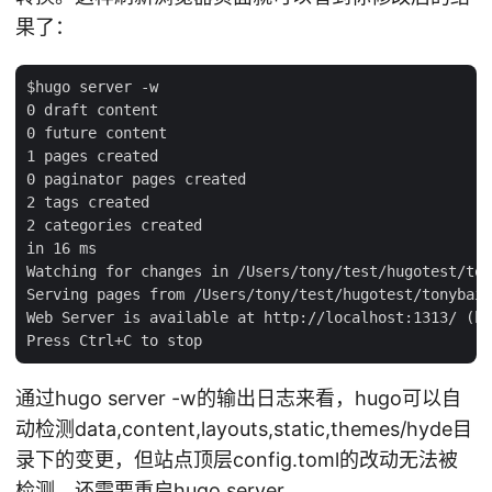
果了：
$hugo server -w

0 draft content

0 future content

1 pages created

0 paginator pages created

2 tags created

2 categories created

in 16 ms

Watching for changes in /Users/tony/test/hugotest/ton
Serving pages from /Users/tony/test/hugotest/tonybai.
Web Server is available at http://localhost:1313/ (bi
通过hugo server -w的输出日志来看，hugo可以自
动检测data,content,layouts,static,themes/hyde目
录下的变更，但站点顶层config.toml的改动无法被
检测，还需要重启hugo server。