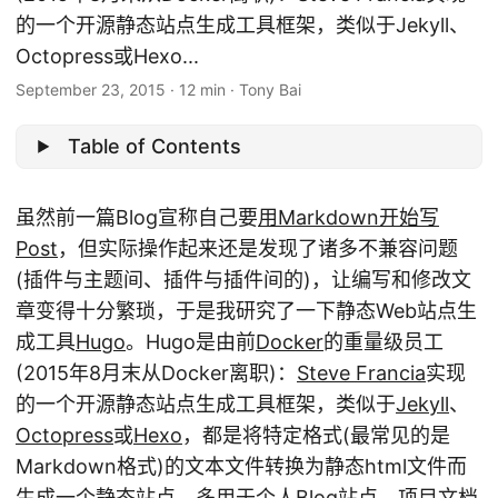
的一个开源静态站点生成工具框架，类似于Jekyll、
Octopress或Hexo...
September 23, 2015
·
12 min
·
Tony Bai
Table of Contents
虽然前一篇Blog宣称自己要
用Markdown开始写
Post
，但实际操作起来还是发现了诸多不兼容问题
(插件与主题间、插件与插件间的)，让编写和修改文
章变得十分繁琐，于是我研究了一下静态Web站点生
成工具
Hugo
。Hugo是由前
Docker
的重量级员工
(2015年8月末从Docker离职)：
Steve Francia
实现
的一个开源静态站点生成工具框架，类似于
Jekyll
、
Octopress
或
Hexo
，都是将特定格式(最常见的是
Markdown格式)的文本文件转换为静态html文件而
生成一个静态站点，多用于个人Blog站点、项目文档