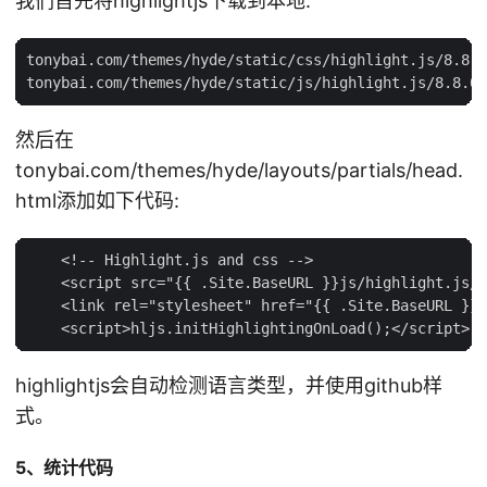
我们首先将highlightjs下载到本地:
tonybai.com/themes/hyde/static/css/highlight.js/8.8.0
然后在
tonybai.com/themes/hyde/layouts/partials/head.
html添加如下代码:
    <!-- Highlight.js and css -->

    <script src="{{ .Site.BaseURL }}js/highlight.js/8
    <link rel="stylesheet" href="{{ .Site.BaseURL }}c
highlightjs会自动检测语言类型，并使用github样
式。
5、统计代码