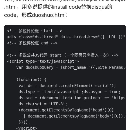
.html，用多说提供的install code替换disqus的
code，形成duoshuo.html：
<!-- 多说评论框 start -->

<div class="ds-thread" data-thread-key="{{ .URL }}" d
<!-- 多说评论框 end -->

<!-- 多说公共JS代码 start (一个网页只需插入一次) -->

<script type="text/javascript">

    var duoshuoQuery = {short_name:"{{.Site.Params.du
    (function() {

     var ds = document.createElement('script');

     ds.type = 'text/javascript';ds.async = true;

     ds.src = (document.location.protocol == 'https:'
     ds.charset = 'UTF-8';

     (document.getElementsByTagName('head')[0]

      || document.getElementsByTagName('body')[0]).ap
     })();

    </script>
