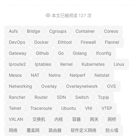
本文已被阅读
127
次
Aufs
Bridge
Cgroups
Container
Coreos
DevOps
Docker
Ethtool
Firewall
Flannel
Gateway
Github
Go
Golang
Ifconfig
Iproute2
Iptables
Kernel
Kubernetes
Linux
Mesos
NAT
Netns
Netperf
Netstat
Networking
Overlay
Overlaynetwork
OVS
Rancher
Router
SDN
Switch
Tcpip
Telnet
Traceroute
Ubuntu
VNI
VTEP
VXLAN
交换机
内核
容器
网关
网桥
网络
覆盖网
路由器
软件定义网络
防火墙