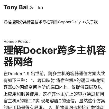
Tony Bai
|
En
归档
搜索
分类
标签
技术专栏
项目
GopherDaily
关于我
Home
Posts
理解Docker跨多主机容
器网络
在Docker 1.9 出世前，跨多主机的容器通信方案大致
有如下三种： 1、端口映射 将宿主机A的端口P映射到
容器C的网络空间监听的端口P’上，仅提供四层及以
上应用和服务使用。这样其他主机上的容器通过访问
宿主机A的端口P实 现与容器C的通信。显然这个方案
的应用场景很有局限。 2、将物理网卡桥接到虚拟网