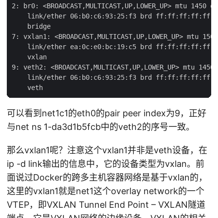
2: br0: <BROADCAST,MULTICAST,UP,LOWER_UP> mtu 1450 qd
    link/ether 06:b0:c6:93:25:f3 brd ff:ff:ff:ff:ff:f
    bridge

7: vxlan1: <BROADCAST,MULTICAST,UP,LOWER_UP> mtu 1500
    link/ether ea:0c:e0:bc:19:c5 brd ff:ff:ff:ff:ff:f
    vxlan

9: veth2: <BROADCAST,MULTICAST,UP,LOWER_UP> mtu 1450 
    link/ether 06:b0:c6:93:25:f3 brd ff:ff:ff:ff:ff:f
可以看到net1c1的eth0的pair peer index为9，正好
与net ns 1-da3d1b5fcb中的veth2的序号一致。
那么vxlan1呢？注意这个vxlan1并非是veth设备，在
ip -d link输出的信息中，它的设备类型为vxlan。前
面说过Docker的跨多主机容器网络是基于vxlan的，
这里的vxlan1就是net1这个overlay network的一个
VTEP，即VXLAN Tunnel End Point – VXLAN隧道