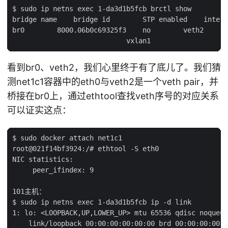
$ sudo ip netns exec 1-da3d1b5fcb brctl show

bridge name    bridge id        STP enabled    interf
br0        8000.06b0c69325f3    no        veth2

看到br0、veth2，我们心里终于有了底儿了。我们猜
测net1c1容器中的eth0与veth2是一个veth pair，并
桥接在br0上，通过ethtool查找veth序号的对应关系
可以证实这点：
$ sudo docker attach net1c1

root@021f14bf3924:/# ethtool -S eth0

NIC statistics:

     peer_ifindex: 9

101主机：

$ sudo ip netns exec 1-da3d1b5fcb ip -d link

1: lo: <LOOPBACK,UP,LOWER_UP> mtu 65536 qdisc noqueue
    link/loopback 00:00:00:00:00:00 brd 00:00:00:00:0