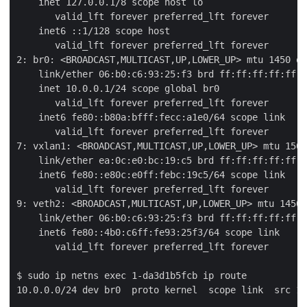
    inet 127.0.0.1/8 scope host lo

       valid_lft forever preferred_lft forever

    inet6 ::1/128 scope host

       valid_lft forever preferred_lft forever

2: br0: <BROADCAST,MULTICAST,UP,LOWER_UP> mtu 1450 qd
    link/ether 06:b0:c6:93:25:f3 brd ff:ff:ff:ff:ff:f
    inet 10.0.0.1/24 scope global br0

       valid_lft forever preferred_lft forever

    inet6 fe80::b80a:bfff:fecc:a1e0/64 scope link

       valid_lft forever preferred_lft forever

7: vxlan1: <BROADCAST,MULTICAST,UP,LOWER_UP> mtu 1500
    link/ether ea:0c:e0:bc:19:c5 brd ff:ff:ff:ff:ff:f
    inet6 fe80::e80c:e0ff:febc:19c5/64 scope link

       valid_lft forever preferred_lft forever

9: veth2: <BROADCAST,MULTICAST,UP,LOWER_UP> mtu 1450 
    link/ether 06:b0:c6:93:25:f3 brd ff:ff:ff:ff:ff:f
    inet6 fe80::4b0:c6ff:fe93:25f3/64 scope link

       valid_lft forever preferred_lft forever

$ sudo ip netns exec 1-da3d1b5fcb ip route

10.0.0.0/24 dev br0  proto kernel  scope link  src 10