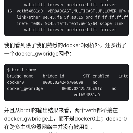
       valid_lft forever preferred_lft forever

16: veth54881a0: <BROADCAST,MULTICAST,UP,LOWER_UP> mt
    link/ether 9e:45:fa:5f:a0:15 brd ff:ff:ff:ff:ff:f
    inet6 fe80::9c45:faff:fe5f:a015/64 scope link

我们看到除了我们熟悉的docker0网桥外，还多出了
一个docker_gwbridge网桥：
$ brctl show

bridge name    bridge id        STP enabled    interf
docker0        8000.02424b70689a    no

docker_gwbridge        8000.02425235c9fc    no       
并且从brctl的输出结果来看，两个veth都桥接在
docker_gwbridge上，而不是docker0上；docker0
在跨多主机容器网络中并没有被用到。