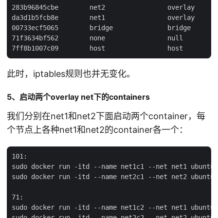
283b96845cbe        net2                overlay

da3d1b5fcb8e        net1                overlay

00733ecf5065        bridge              bridge

71f3634bf562        none                null

此时，iptables规则也并无变化。
5、启动两个overlay net下的containers
我们分别在net1和net2下面启动两个container，每
个节点上各种net1和net2的container各一个：
101:

sudo docker run -itd --name net1c1 --net net1 ubuntu:
sudo docker run -itd --name net2c1 --net net2 ubuntu:
71:

sudo docker run -itd --name net1c2 --net net1 ubuntu: