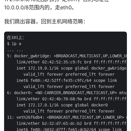
10.0.0.0/8范围内的，走eth0。
我们跳出容器，回到主机网络范畴：
在101上：

$ ip a

... ...

5: docker_gwbridge: <BROADCAST,MULTICAST,UP,LOWER_UP>
    link/ether 02:42:52:35:c9:fc brd ff:ff:ff:ff:ff:f
    inet 172.19.0.1/16 scope global docker_gwbridge

       valid_lft forever preferred_lft forever

    inet6 fe80::42:52ff:fe35:c9fc/64 scope link

       valid_lft forever preferred_lft forever

6: docker0: <NO-CARRIER,BROADCAST,MULTICAST,UP> mtu 1
    link/ether 02:42:4b:70:68:9a brd ff:ff:ff:ff:ff:f
    inet 172.17.0.1/16 scope global docker0

       valid_lft forever preferred_lft forever

11: veth26f6db4: <BROADCAST,MULTICAST,UP,LOWER_UP> mt
    link/ether b2:32:d7:65:dc:b2 brd ff:ff:ff:ff:ff:f
    inet6 fe80::b032:d7ff:fe65:dcb2/64 scope link
