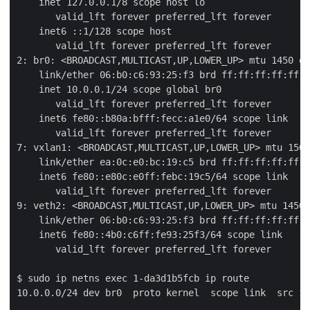
    inet 127.0.0.1/8 scope host lo

       valid_lft forever preferred_lft forever

    inet6 ::1/128 scope host

       valid_lft forever preferred_lft forever

2: br0: <BROADCAST,MULTICAST,UP,LOWER_UP> mtu 1450 qd
    link/ether 06:b0:c6:93:25:f3 brd ff:ff:ff:ff:ff:f
    inet 10.0.0.1/24 scope global br0

       valid_lft forever preferred_lft forever

    inet6 fe80::b80a:bfff:fecc:a1e0/64 scope link

       valid_lft forever preferred_lft forever

7: vxlan1: <BROADCAST,MULTICAST,UP,LOWER_UP> mtu 1500
    link/ether ea:0c:e0:bc:19:c5 brd ff:ff:ff:ff:ff:f
    inet6 fe80::e80c:e0ff:febc:19c5/64 scope link

       valid_lft forever preferred_lft forever

9: veth2: <BROADCAST,MULTICAST,UP,LOWER_UP> mtu 1450 
    link/ether 06:b0:c6:93:25:f3 brd ff:ff:ff:ff:ff:f
    inet6 fe80::4b0:c6ff:fe93:25f3/64 scope link

       valid_lft forever preferred_lft forever

$ sudo ip netns exec 1-da3d1b5fcb ip route

10.0.0.0/24 dev br0  proto kernel  scope link  src 10