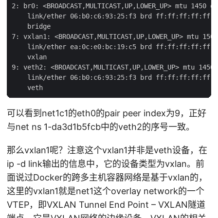
2: br0: <BROADCAST,MULTICAST,UP,LOWER_UP> mtu 1450 qd
    link/ether 06:b0:c6:93:25:f3 brd ff:ff:ff:ff:ff:f
    bridge

7: vxlan1: <BROADCAST,MULTICAST,UP,LOWER_UP> mtu 1500
    link/ether ea:0c:e0:bc:19:c5 brd ff:ff:ff:ff:ff:f
    vxlan

9: veth2: <BROADCAST,MULTICAST,UP,LOWER_UP> mtu 1450 
    link/ether 06:b0:c6:93:25:f3 brd ff:ff:ff:ff:ff:f
可以看到net1c1的eth0的pair peer index为9，正好
与net ns 1-da3d1b5fcb中的veth2的序号一致。
那么vxlan1呢？注意这个vxlan1并非是veth设备，在
ip -d link输出的信息中，它的设备类型为vxlan。前
面说过Docker的跨多主机容器网络是基于vxlan的，
这里的vxlan1就是net1这个overlay network的一个
VTEP，即VXLAN Tunnel End Point – VXLAN隧道