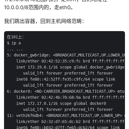
10.0.0.0/8范围内的，走eth0。
我们跳出容器，回到主机网络范畴：
在101上：

$ ip a

... ...

5: docker_gwbridge: <BROADCAST,MULTICAST,UP,LOWER_UP>
    link/ether 02:42:52:35:c9:fc brd ff:ff:ff:ff:ff:f
    inet 172.19.0.1/16 scope global docker_gwbridge

       valid_lft forever preferred_lft forever

    inet6 fe80::42:52ff:fe35:c9fc/64 scope link

       valid_lft forever preferred_lft forever

6: docker0: <NO-CARRIER,BROADCAST,MULTICAST,UP> mtu 1
    link/ether 02:42:4b:70:68:9a brd ff:ff:ff:ff:ff:f
    inet 172.17.0.1/16 scope global docker0

       valid_lft forever preferred_lft forever

11: veth26f6db4: <BROADCAST,MULTICAST,UP,LOWER_UP> mt
    link/ether b2:32:d7:65:dc:b2 brd ff:ff:ff:ff:ff:f
    inet6 fe80::b032:d7ff:fe65:dcb2/64 scope link
