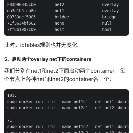
283b96845cbe        net2                overlay

da3d1b5fcb8e        net1                overlay

00733ecf5065        bridge              bridge

71f3634bf562        none                null

此时，iptables规则也并无变化。
5、启动两个overlay net下的containers
我们分别在net1和net2下面启动两个container，每
个节点上各种net1和net2的container各一个：
101:

sudo docker run -itd --name net1c1 --net net1 ubuntu:
sudo docker run -itd --name net2c1 --net net2 ubuntu:
71:

sudo docker run -itd --name net1c2 --net net1 ubuntu: