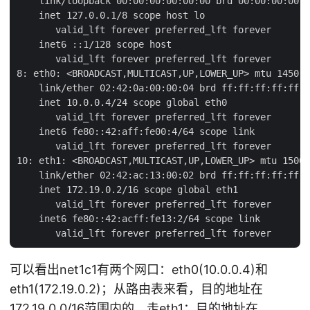
    link/loopback 00:00:00:00:00:00 brd 00:00:00:00:0
    inet 127.0.0.1/8 scope host lo

       valid_lft forever preferred_lft forever

    inet6 ::1/128 scope host

       valid_lft forever preferred_lft forever

8: eth0: <BROADCAST,MULTICAST,UP,LOWER_UP> mtu 1450 q
    link/ether 02:42:0a:00:00:04 brd ff:ff:ff:ff:ff:f
    inet 10.0.0.4/24 scope global eth0

       valid_lft forever preferred_lft forever

    inet6 fe80::42:aff:fe00:4/64 scope link

       valid_lft forever preferred_lft forever

10: eth1: <BROADCAST,MULTICAST,UP,LOWER_UP> mtu 1500 
    link/ether 02:42:ac:13:00:02 brd ff:ff:ff:ff:ff:f
    inet 172.19.0.2/16 scope global eth1

       valid_lft forever preferred_lft forever

    inet6 fe80::42:acff:fe13:2/64 scope link

可以看出net1c1有两个网口：eth0(10.0.0.4)和
eth1(172.19.0.2)；从路由表来看，目的地址在
172.19.0.0/16范围内的，走eth1；目的地址在