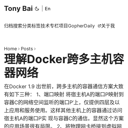
Tony Bai
|
En
归档
搜索
分类
标签
技术专栏
项目
GopherDaily
关于我
Home
Posts
理解Docker跨多主机容
器网络
在Docker 1.9 出世前，跨多主机的容器通信方案大致
有如下三种： 1、端口映射 将宿主机A的端口P映射到
容器C的网络空间监听的端口P’上，仅提供四层及以
上应用和服务使用。这样其他主机上的容器通过访问
宿主机A的端口P实 现与容器C的通信。显然这个方案
的应用场景很有局限。 2、将物理网卡桥接到虚拟网