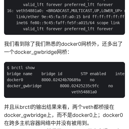
       valid_lft forever preferred_lft forever

16: veth54881a0: <BROADCAST,MULTICAST,UP,LOWER_UP> mt
    link/ether 9e:45:fa:5f:a0:15 brd ff:ff:ff:ff:ff:f
    inet6 fe80::9c45:faff:fe5f:a015/64 scope link

我们看到除了我们熟悉的docker0网桥外，还多出了
一个docker_gwbridge网桥：
$ brctl show

bridge name    bridge id        STP enabled    interf
docker0        8000.02424b70689a    no

docker_gwbridge        8000.02425235c9fc    no       
并且从brctl的输出结果来看，两个veth都桥接在
docker_gwbridge上，而不是docker0上；docker0
在跨多主机容器网络中并没有被用到。