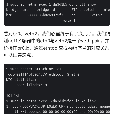
$ sudo ip netns exec 1-da3d1b5fcb brctl show

bridge name    bridge id        STP enabled    interf
br0        8000.06b0c69325f3    no        veth2

看到br0、veth2，我们心里终于有了底儿了。我们猜
测net1c1容器中的eth0与veth2是一个veth pair，并
桥接在br0上，通过ethtool查找veth序号的对应关系
可以证实这点：
$ sudo docker attach net1c1

root@021f14bf3924:/# ethtool -S eth0

NIC statistics:

     peer_ifindex: 9

101主机：

$ sudo ip netns exec 1-da3d1b5fcb ip -d link

1: lo: <LOOPBACK,UP,LOWER_UP> mtu 65536 qdisc noqueue
    link/loopback 00:00:00:00:00:00 brd 00:00:00:00:0