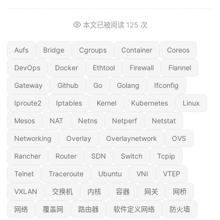
本文已被阅读
125
次
Aufs
Bridge
Cgroups
Container
Coreos
DevOps
Docker
Ethtool
Firewall
Flannel
Gateway
Github
Go
Golang
Ifconfig
Iproute2
Iptables
Kernel
Kubernetes
Linux
Mesos
NAT
Netns
Netperf
Netstat
Networking
Overlay
Overlaynetwork
OVS
Rancher
Router
SDN
Switch
Tcpip
Telnet
Traceroute
Ubuntu
VNI
VTEP
VXLAN
交换机
内核
容器
网关
网桥
网络
覆盖网
路由器
软件定义网络
防火墙