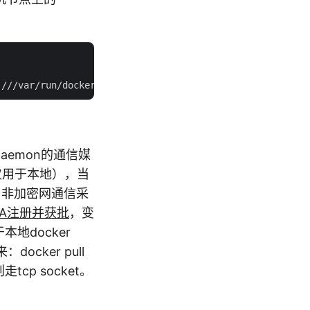
r Daemon的通信媒
ck（仅用于本地），当
样。非加密网通信采
NA注册并获批
，变
本地docker
docker pull
u则走tcp socket。
；