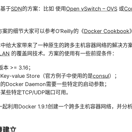
的基于
SDN
的方案：比如 使用
Open vSwitch – OVS
或
Co
的细节大家可以参考O’Reilly的《
Docker Cookbook
.9版本中给大家带来了一种原生的跨多主机容器网络的解决
LAN
的覆盖网技术。方案的使用有一些前提条件：
l版本 >= 3.16；
ey-value Store（官方例子中使用的是
consul
）；
Docker Daemon需要一些特定的启动参数；
某些特定TCP/UDP端口可用。
起利用Docker 1.9.1创建一个跨多主机容器网络，并
境建立