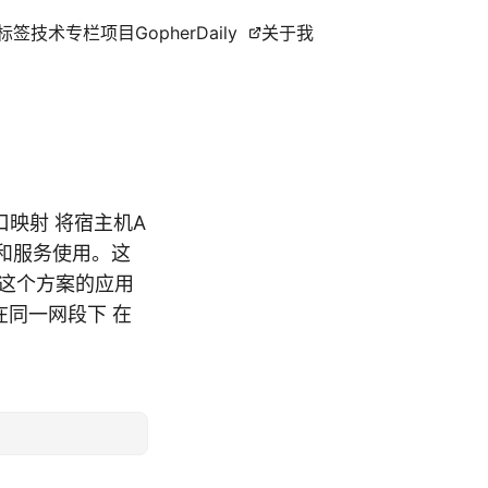
标签
技术专栏
项目
GopherDaily
关于我
口映射 将宿主机A
和服务使用。这
然这个方案的应用
在同一网段下 在