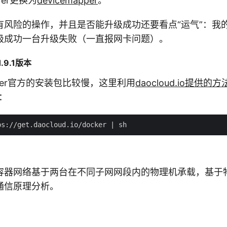
iver更换为
devicemapper
。
有风险的操作，并且是否能升级成功还要看点“运气”：我
级成功一台升级失败（一直报网卡问题）。
.9.1版本
ker官方的安装包比较慢，这里利用
daocloud.io提供的方
本：
容器网络基于两台在不同子网网段内的物理机承载，基于
通信原理分析。