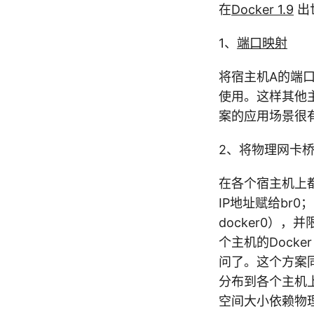
在
Docker 1.9
出
1、
端口映射
将宿主机A的端
使用。这样其他
案的应用场景很
2、将物理网卡
在各个宿主机上都
IP地址赋给br0；
docker0），并
个主机的Docke
问了。这个方案
分布到各个主机上
空间大小依赖物