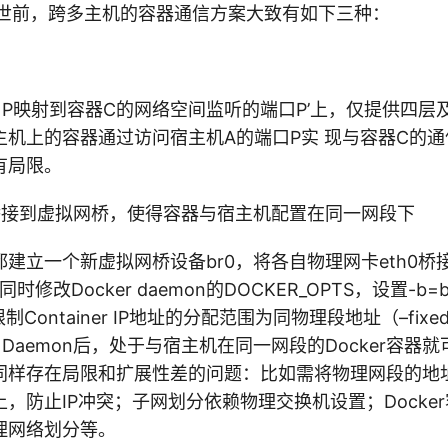
世前，跨多主机的容器通信方案大致有如下三种：
口P映射到容器C的网络空间监听的端口P’上，仅提供四层
主机上的容器通过访问宿主机A的端口P实 现与容器C的
有局限。
桥接到虚拟网桥，使得容器与宿主机配置在同一网段下
建立一个新虚拟网桥设备br0，将各自物理网卡eth0桥接b
同时修改Docker daemon的DOCKER_OPTS，设置-b=
限制Container IP地址的分配范围为同物理段地址（–fixe
r Daemon后，处于与宿主机在同一网段的Docker容
同样存在局限和扩展性差的问题：比如需将物理网段的地址
，防止IP冲突；子网划分依赖物理交换机设置；Docke
理网络划分等。