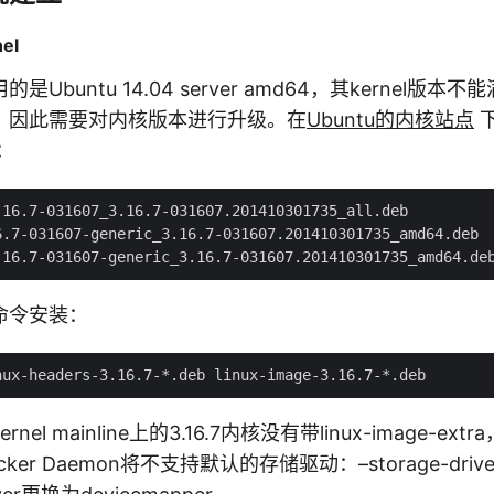
el
Ubuntu 14.04 server amd64，其kernel版
，因此需要对内核版本进行升级。在
Ubuntu的内核站点
：
16.7-031607_3.16.7-031607.201410301735_all.deb

6.7-031607-generic_3.16.7-031607.201410301735_amd64.deb

命令安装：
el mainline上的3.16.7内核没有带linux-image-ex
er Daemon将不支持默认的存储驱动：–storage-drive