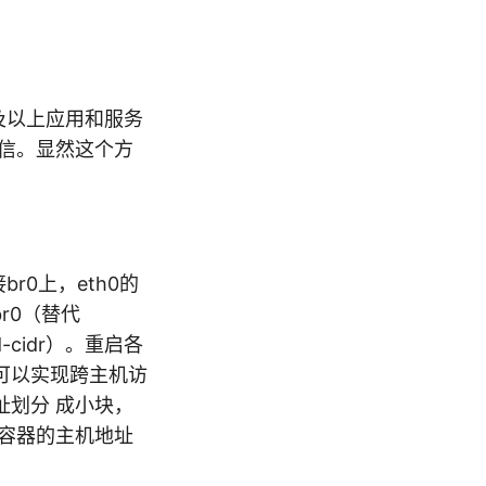
及以上应用和服务
通信。显然这个方
r0上，eth0的
br0（替代
d-cidr）。重启各
器就可以实现跨主机访
划分 成小块，
r容器的主机地址