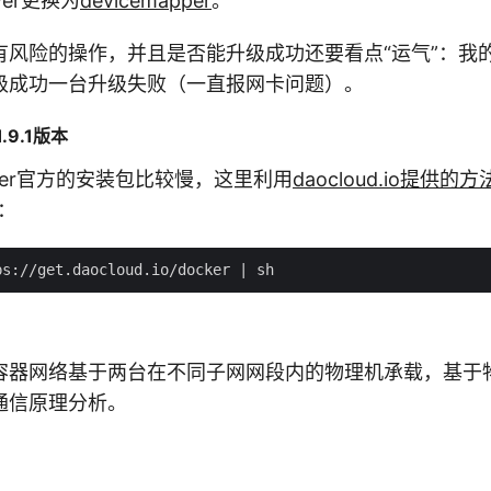
iver更换为
devicemapper
。
有风险的操作，并且是否能升级成功还要看点“运气”：我
级成功一台升级失败（一直报网卡问题）。
.9.1版本
ker官方的安装包比较慢，这里利用
daocloud.io提供的方
本：
容器网络基于两台在不同子网网段内的物理机承载，基于
通信原理分析。