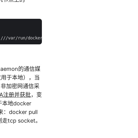
r Daemon的通信媒
ck（仅用于本地），当
样。非加密网通信采
NA注册并获批
，变
本地docker
docker pull
u则走tcp socket。
；