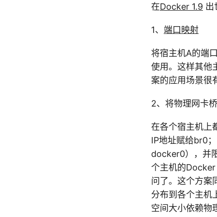
在
Docker 1.9
出
1、
端口映射
将宿主机A的端
使用。这样其他
案的应用场景很
2、将物理网卡
在各个宿主机上都
IP地址赋给br0；
docker0），并
个主机的Docke
问了。这个方案
分布到各个主机上
空间大小依赖物