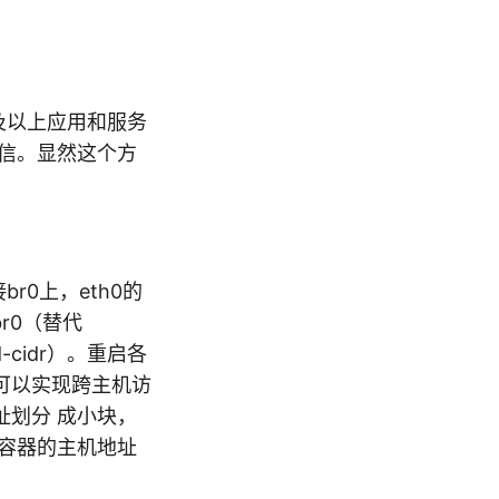
及以上应用和服务
通信。显然这个方
r0上，eth0的
br0（替代
d-cidr）。重启各
器就可以实现跨主机访
划分 成小块，
r容器的主机地址