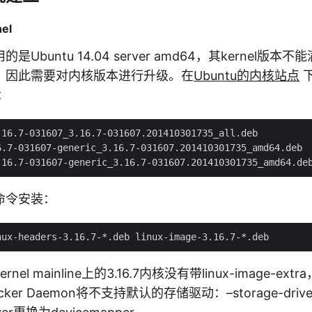
el
Ubuntu 14.04 server amd64，其kernel版
，因此需要对内核版本进行升级。在
Ubuntu的内核站点
：
16.7-031607_3.16.7-031607.201410301735_all.deb

6.7-031607-generic_3.16.7-031607.201410301735_amd64.deb

命令安装：
el mainline上的3.16.7内核没有带linux-image-ex
er Daemon将不支持默认的存储驱动：–storage-drive