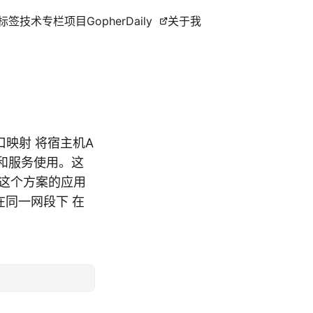
标签
技术专栏
项目
GopherDaily
关于我
口映射 将宿主机A
和服务使用。这
然这个方案的应用
在同一网段下 在