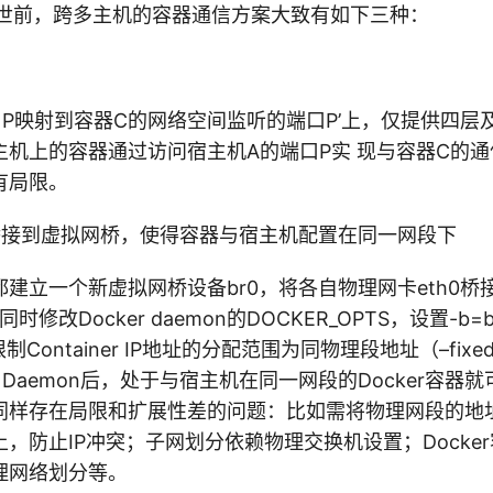
世前，跨多主机的容器通信方案大致有如下三种：
口P映射到容器C的网络空间监听的端口P’上，仅提供四层
主机上的容器通过访问宿主机A的端口P实 现与容器C的
有局限。
桥接到虚拟网桥，使得容器与宿主机配置在同一网段下
建立一个新虚拟网桥设备br0，将各自物理网卡eth0桥接b
同时修改Docker daemon的DOCKER_OPTS，设置-b=
限制Container IP地址的分配范围为同物理段地址（–fixe
r Daemon后，处于与宿主机在同一网段的Docker容
同样存在局限和扩展性差的问题：比如需将物理网段的地址
，防止IP冲突；子网划分依赖物理交换机设置；Docke
理网络划分等。