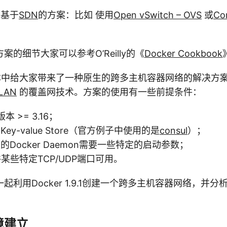
的基于
SDN
的方案：比如 使用
Open vSwitch – OVS
或
Co
的细节大家可以参考O’Reilly的《
Docker Cookbook
.9版本中给大家带来了一种原生的跨多主机容器网络的解决
LAN
的覆盖网技术。方案的使用有一些前提条件：
l版本 >= 3.16；
ey-value Store（官方例子中使用的是
consul
）；
Docker Daemon需要一些特定的启动参数；
某些特定TCP/UDP端口可用。
起利用Docker 1.9.1创建一个跨多主机容器网络，并
境建立