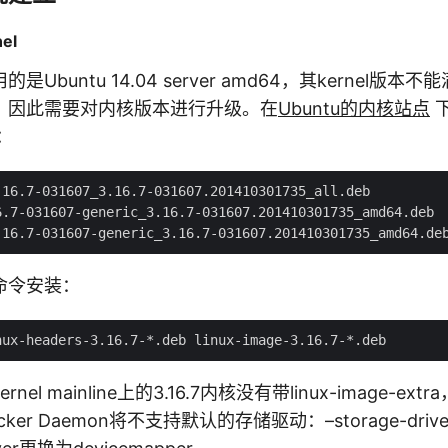
el
Ubuntu 14.04 server amd64，其kernel版
，因此需要对内核版本进行升级。在
Ubuntu的内核站点
：
16.7-031607_3.16.7-031607.201410301735_all.deb

6.7-031607-generic_3.16.7-031607.201410301735_amd64.deb

命令安装：
el mainline上的3.16.7内核没有带linux-image-ex
er Daemon将不支持默认的存储驱动：–storage-drive