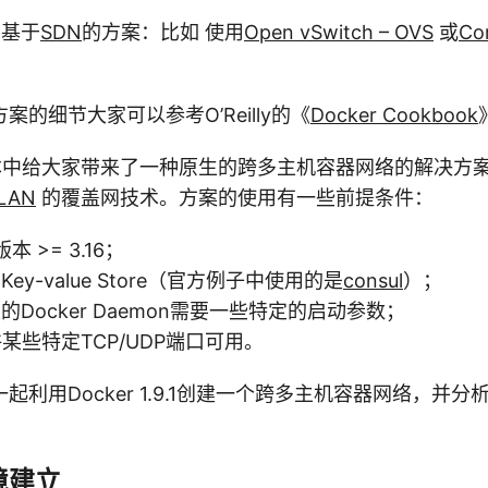
的基于
SDN
的方案：比如 使用
Open vSwitch – OVS
或
Co
的细节大家可以参考O’Reilly的《
Docker Cookbook
.9版本中给大家带来了一种原生的跨多主机容器网络的解决
LAN
的覆盖网技术。方案的使用有一些前提条件：
l版本 >= 3.16；
ey-value Store（官方例子中使用的是
consul
）；
Docker Daemon需要一些特定的启动参数；
某些特定TCP/UDP端口可用。
起利用Docker 1.9.1创建一个跨多主机容器网络，并
境建立