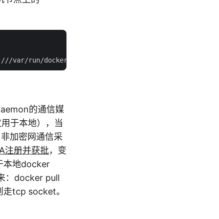
r Daemon的通信媒
ck（仅用于本地），当
样。非加密网通信采
NA注册并获批
，变
本地docker
docker pull
u则走tcp socket。
；