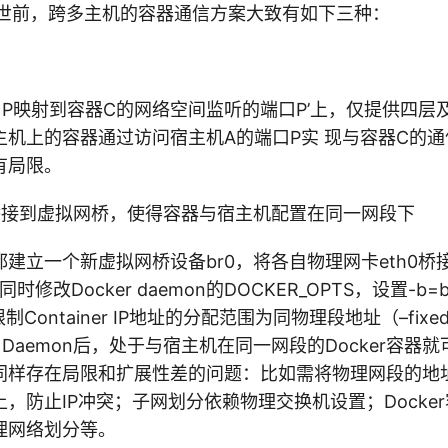
世前，跨多主机的容器通信方案大致有如下三种：
口P映射到容器C的网络空间监听的端口P’上，仅提供四层
主机上的容器通过访问宿主机A的端口P实 现与容器C的
有局限。
桥接到虚拟网桥，使得容器与宿主机配置在同一网段下
建立一个新虚拟网桥设备br0，将各自物理网卡eth0桥接b
同时修改Docker daemon的DOCKER_OPTS，设置-b=
限制Container IP地址的分配范围为同物理段地址（–fixe
r Daemon后，处于与宿主机在同一网段的Docker容
同样存在局限和扩展性差的问题：比如需将物理网段的地址
，防止IP冲突；子网划分依赖物理交换机设置；Docke
理网络划分等。