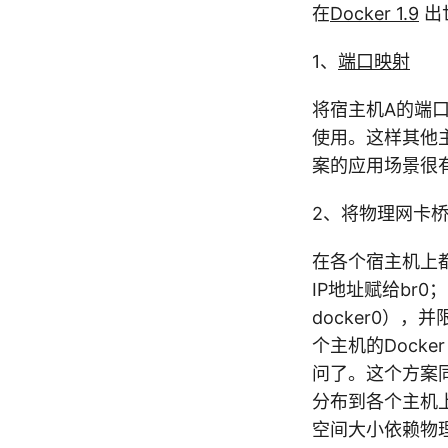
在
Docker 1.9
出
1、
端口映射
将宿主机A的端
使用。这样其他
案的应用场景很
2、将物理网卡
在各个宿主机上都
IP地址赋给br0；
docker0），并
个主机的Docke
问了。这个方案
分布到各个主机上
空间大小依赖物