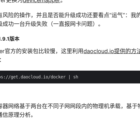
iver更换为
devicemapper
。
有风险的操作，并且是否能升级成功还要看点“运气”：我
级成功一台升级失败（一直报网卡问题）。
.9.1版本
ker官方的安装包比较慢，这里利用
daocloud.io提供的方
本：
容器网络基于两台在不同子网网段内的物理机承载，基于
通信原理分析。