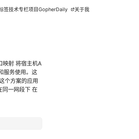
标签
技术专栏
项目
GopherDaily
关于我
口映射 将宿主机A
和服务使用。这
然这个方案的应用
在同一网段下 在