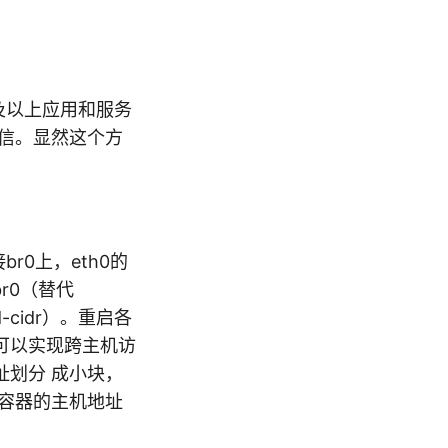
及以上应用和服务
通信。显然这个方
r0上，eth0的
br0（替代
d-cidr）。重启各
器就可以实现跨主机访
划分 成小块，
r容器的主机地址