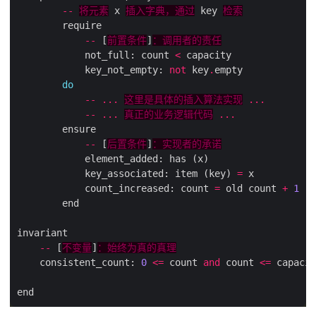
--
将元素
 x 
插入字典，通过
 key 
检索
--
 [
前置条件
]
：调用者的责任
            not_full: count 
<
            key_not_empty: 
not
 key
.
do
--
...
这里是具体的插入算法实现
...
--
...
真正的业务逻辑代码
...
--
 [
后置条件
]
：实现者的承诺
            key_associated: item (key) 
=
            count_increased: count 
=
 old count 
+
1
--
 [
不变量
]
：始终为真的真理
    consistent_count: 
0
<=
 count 
and
 count 
<=