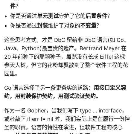
件
？
你是否通过
单元测试
守护了它的
后置条件
？
你是否通过
封装
维护了对象的
不变量
？
这些思考方式，才是 DbC 留给非 DbC 语言(如 Go、
Java、Python)最宝贵的遗产。Bertrand Meyer 在
20 年前种下的那颗种子，虽然没有长成 Eiffel 这棵
参天大树，但它的花粉却飘散到了整个软件工程的花
园里。
Go 语言选择了另一条更务实的道路：
用接口定义契
约，用封装保护契约，用测试验证契约。
作为一名 Gopher，当我们写下 type … interface，
或者敲下 if err != nil 时，我们实际上是在履行一份神
圣的职责。语言的特性在演进，但软件工程的核心