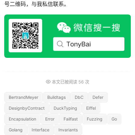
号二维码，与我私信联系。
本文已被阅读
56
次
BertrandMeyer
Buildtags
DbC
Defer
DesignbyContract
DuckTyping
Eiffel
Encapsulation
Error
Failfast
Fuzzing
Go
Golang
Interface
Invariants