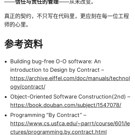
——
信任与责任的管理
——从未改变。
真正的契约，不只写在代码里，更应刻在每一位工程
师的心里。
参考资料
Building bug-free O-O software: An
introduction to Design by Contract –
https://archive.eiffel.com/doc/manuals/technol
ogy/contract/
Object-Oriented Software Construction(2nd) –
https://book.douban.com/subject/1547078/
Programming “By Contract” –
https://www.cs.usfca.edu/~parrt/course/601/le
ctures/programming.by.contract.html