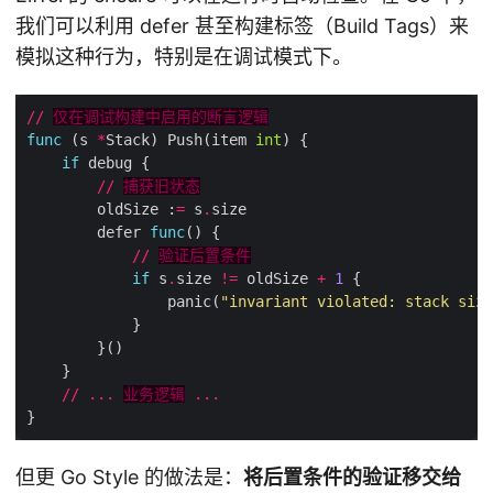
我们可以利用 defer 甚至构建标签（Build Tags）来
模拟这种行为，特别是在调试模式下。
//
仅在调试构建中启用的断言逻辑
func
 (s 
*
Stack) Push(item 
int
if
//
捕获旧状态
        oldSize :
=
 s
.
        defer 
func
//
验证后置条件
if
 s
.
size 
!=
 oldSize 
+
1
                panic(
"invariant violated: stack size
//
...
业务逻辑
...
但更 Go Style 的做法是：
将后置条件的验证移交给