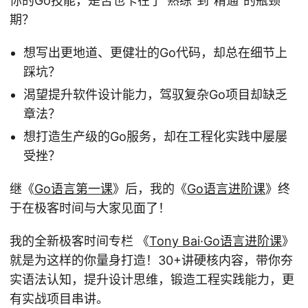
你的Go技能，是否也卡在了“熟练”到“精通”的瓶颈
期？
想写出更地道、更健壮的Go代码，却总在细节上
踩坑？
渴望提升软件设计能力，驾驭复杂Go项目却缺乏
章法？
想打造生产级的Go服务，却在工程化实践中屡屡
受挫？
继《
Go语言第一课
》后，我的《
Go语言进阶课
》终
于在极客时间与大家见面了！
我的全新极客时间专栏 《
Tony Bai·Go语言进阶课
》
就是为这样的你量身打造！30+讲硬核内容，带你夯
实语法认知，提升设计思维，锻造工程实践能力，更
有实战项目串讲。