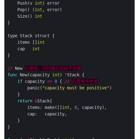
    Push(v 
int
    Pop() (
int
    Size() 
int
    items []
int
    cap   
int
//
 New 
创建栈，同时确立初始不变量
func
 New(capacity 
int
) 
*
if
 capacity 
<=
0
 { 
//
前置条件检查
        panic(
"capacity must be positive"
return
&
        items: make([]
int
, 
0