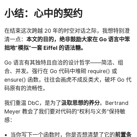
小结：心中的契约
在结束这次跨越 20 年的时空对话之际，我想特别澄
清一点：
本文的目的，绝非鼓励大家在 Go 语言中笨
拙地“模拟”一套 Eiffel 的语法糖。
Go 语言有其独特且自洽的设计哲学——简洁、组
合、并发。强行在 Go 代码中堆砌 require() 或
ensure() 函数，往往会画虎不成反类犬，破坏 Go 代
码原有的流畅性。
我们重温 DbC，是为了
汲取思想的养分
。Bertrand
Meyer 教会了我们要对代码的“权利与义务”保持敏
感：
当你写下一个函数时，你是否想清楚了它的
前置条