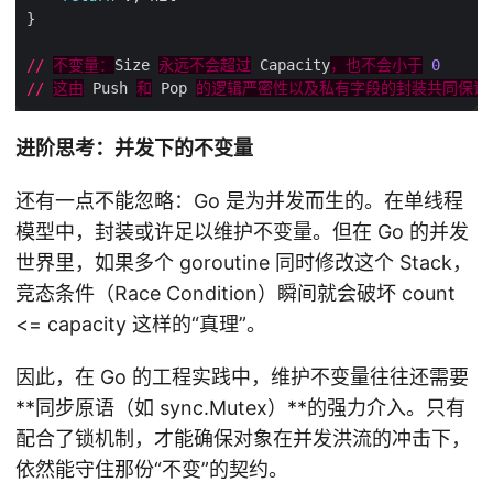
//
不变量：
Size 
永远不会超过
 Capacity
，也不会小于
0
//
这由
 Push 
和
 Pop 
的逻辑严密性以及私有字段的封装共同保证
进阶思考：并发下的不变量
还有一点不能忽略：Go 是为并发而生的。在单线程
模型中，封装或许足以维护不变量。但在 Go 的并发
世界里，如果多个 goroutine 同时修改这个 Stack，
竞态条件（Race Condition）瞬间就会破坏 count
<= capacity 这样的“真理”。
因此，在 Go 的工程实践中，维护不变量往往还需要
**同步原语（如 sync.Mutex）**的强力介入。只有
配合了锁机制，才能确保对象在并发洪流的冲击下，
依然能守住那份“不变”的契约。