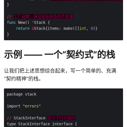
//
工厂函数：保证初始状态的不变量
func
 New() 
*
return
&
Stack{items: make([]
int
, 
0
示例 —— 一个“契约式”的栈
让我们把上述思想综合起来，写一个简单的、充满
“契约精神”的栈。
import 
"errors"
//
 StackInterface 
定义了行为契约