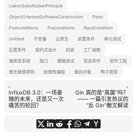
LiskovSubstitutionPrinciple
ObjectOrientedSoftwareConstruction
Panic
Postconditions
Preconditions
RaceCondition
Unittest
不变量
云原生
前置条件
单元测试
后置条件
契约式设计
封装
工厂函数
强类型系统
接口
模糊测试
竞态条件
软件工程
里氏替换原则
防御性编程
面向对象
鸭子类型
«
»
InfluxDB 3.0：一场豪
Gin 真的是“真菌”吗？
赌的未来，还是又一次
—— 一篇引发热议的
痛苦的轮回？
“反 Gin”檄文解读