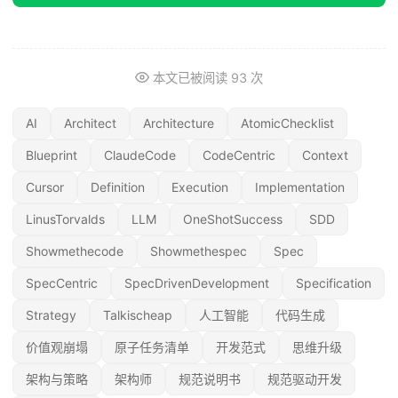
本文已被阅读
93
次
AI
Architect
Architecture
AtomicChecklist
Blueprint
ClaudeCode
CodeCentric
Context
Cursor
Definition
Execution
Implementation
LinusTorvalds
LLM
OneShotSuccess
SDD
Showmethecode
Showmethespec
Spec
SpecCentric
SpecDrivenDevelopment
Specification
Strategy
Talkischeap
人工智能
代码生成
价值观崩塌
原子任务清单
开发范式
思维升级
架构与策略
架构师
规范说明书
规范驱动开发