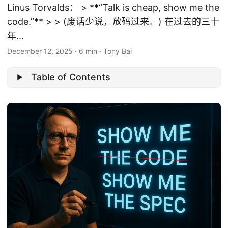
Linus Torvalds： > **“Talk is cheap, show me the
code.”** > > (废话少说，放码过来。) 在过去的三十
年...
December 12, 2025
·
6 min
·
Tony Bai
Table of Contents