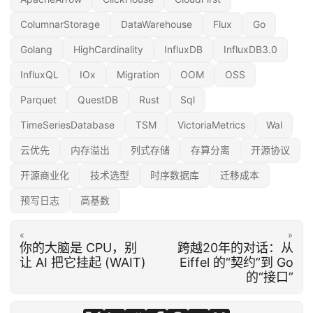
ColumnarStorage
DataWarehouse
Flux
Go
Golang
HighCardinality
InfluxDB
InfluxDB3.0
InfluxQL
IOx
Migration
OOM
OSS
Parquet
QuestDB
Rust
Sql
TimeSeriesDatabase
TSM
VictoriaMetrics
Wal
云优先
内存溢出
列式存储
存算分离
开源协议
开源商业化
技术选型
时序数据库
迁移成本
预写日志
高基数
«
»
你的大脑是 CPU，别
跨越20年的对话：从
让 AI 把它挂起 (WAIT)
Eiffel 的“契约”到 Go
的“接口”