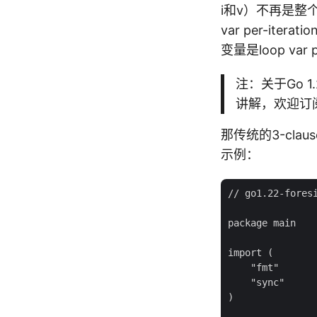
i和v）不再是整个lo
var per-iter
变量是loop va
注：关于Go 1.
讲解，欢迎订
那传统的3-cla
示例：
// go1.22-foresi
package main

import (

    "fmt"

    "sync"

)
