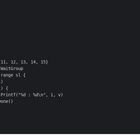
11, 12, 13, 14, 15}

WaitGroup

range sl {

)

) {

Printf("%d : %d\n", i, v)

one()
