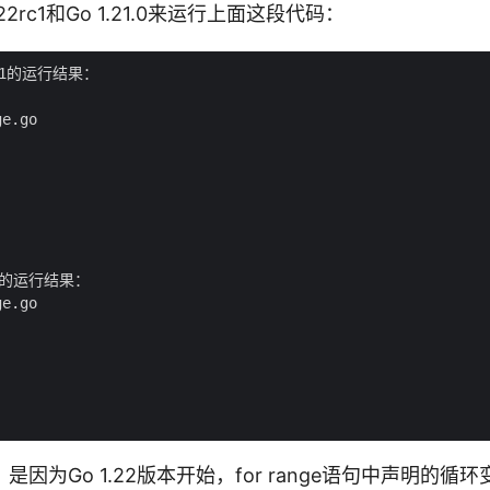
22rc1和Go 1.21.0来运行上面这段代码：
rc1的运行结果：

e.go

.0的运行结果：

e.go

因为Go 1.22版本开始，for range语句中声明的循