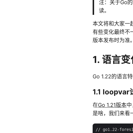
注：关于Go
读。
本文将和大家一起
有些变化最终不一
版本发布时为准
1. 语言
Go 1.22的语
1.1 loop
在
Go 1.21版本
中
是啥，我们来看
// go1.22-foresi