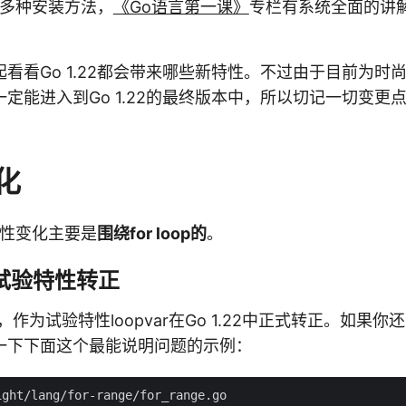
的多种安装方法，
《Go语言第一课》
专栏有系统全面的讲
看看Go 1.22都会带来哪些新特性。不过由于目前为时
定能进入到Go 1.22的最终版本中，所以切记一切变更点要以
。
变化
言特性变化主要是
围绕for loop的
。
var试验特性转正
，作为试验特性loopvar在Go 1.22中正式转正。如果
一下下面这个最能说明问题的示例：
ght/lang/for-range/for_range.go
