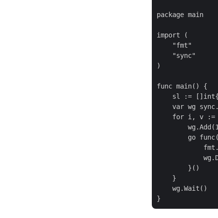
package main

import (

    "fmt"

    "sync"

)

func main() {

    sl := []int{
    var wg sync.
    for i, v := 
        wg.Add(1
        go func(
            fmt.
            wg.D
        }()

    }

    wg.Wait()
