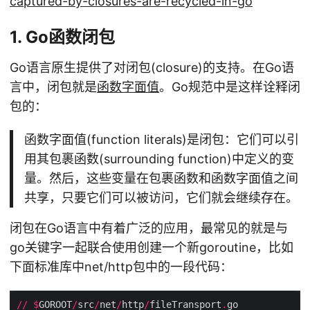
captured-by-closures-are-recycled-in-go
1. Go函数闭包
Go语言原生提供了对闭包(closure)的支持。在Go语
言中，闭包就是
函数字面值
。Go规范中是这样诠释闭
包的：
函数字面值(function literals)是闭包：它们可以引
用其包裹函数(surrounding function)中定义的变
量。然后，这些变量在包裹函数和函数字面值之间
共享，只要它们可以被访问，它们就会继续存在。
闭包在Go语言中有着广泛的应用，最常见的就是与
go关键字一起联合使用创建一个新goroutine，比如
下面标准库中net/http包中的一段代码：
//
$
GOROOT
/
src
/
net
/
http
/
fileTransport
.