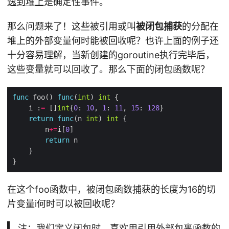
逸到堆上
是确定性事件。
那么问题来了！这些被引用或叫
被闭包捕获
的分配在
堆上的外部变量何时能被回收呢？也许上面的例子还
十分容易理解，当新创建的goroutine执行完毕后，
这些变量就可以回收了。那么下面的闭包函数呢？
func
 foo() 
func
(
int
) 
int
    i :
=
 []
int
{
0
: 
10
, 
1
: 
11
, 
15
: 
128
return
func
(n 
int
) 
int
        n
+=
i[
0
return
在这个foo函数中，被闭包函数捕获的长度为16的切
片变量i何时可以被回收呢？
注：我们定义闭包时，喜欢用引用外部包裹函数的