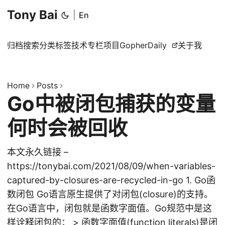
Tony Bai
|
En
归档
搜索
分类
标签
技术专栏
项目
GopherDaily
关于我
Home
Posts
Go中被闭包捕获的变量
何时会被回收
本文永久链接 –
https://tonybai.com/2021/08/09/when-variables-
captured-by-closures-are-recycled-in-go 1. Go函
数闭包 Go语言原生提供了对闭包(closure)的支持。
在Go语言中，闭包就是函数字面值。Go规范中是这
样诠释闭包的： > 函数字面值(function literals)是闭