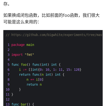
存。
如果换成闭包函数，比如前面的foo函数，我们很大
可能是这么来用的：
// https://github.com/bigwhite/experiments/tree/maste
1
package
main
2
3
import
"fmt"
4
5
func
foo
() 
func
(
int
) 
int
6
i
:=
 []
int
{
0
: 
10
, 
1
: 
11
, 
15
: 
128
7
return
func
(
n
int
) 
int
8
n
+=
i
[
0
9
return
n
10
11
12
13
func
bar