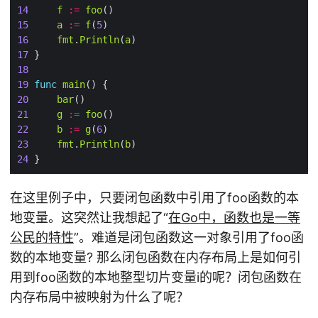
14
f
:=
foo
15
a
:=
f
(
5
16
fmt
.
Println
(
a
17
18
19
func
main
20
bar
21
g
:=
foo
22
b
:=
g
(
6
23
fmt
.
Println
(
b
24
在这里例子中，只要闭包函数中引用了foo函数的本
地变量。这突然让我想起了“
在Go中，函数也是一等
公民的特性
”。难道是闭包函数这一对象引用了foo函
数的本地变量? 那么闭包函数在内存布局上是如何引
用到foo函数的本地整型切片变量i的呢？闭包函数在
内存布局中被映射为什么了呢？