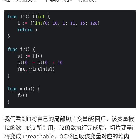
func
 f1() []
int
    i :
=
 []
int
{
0
: 
10
, 
1
: 
11
, 
15
: 
128
return
func
    sl :
=
    sl[
0
] 
=
 sl[
0
] 
+
10
    fmt
.
func
我们看到f1将自己的局部切片变量i返回后，该变量被
f2函数中的sl所引用，f2函数执行完成后，切片变量i
将变成unreachable，GC将回收该变量对应的堆内