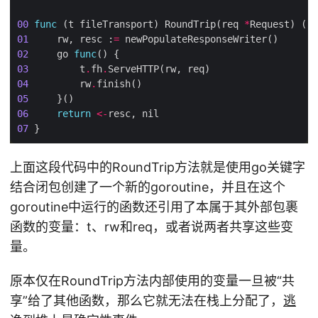
00
func
 (t fileTransport) RoundTrip(req 
*
Request) (re
01
     rw, resc :
=
02
     go 
func
03
         t
.
fh
.
04
         rw
.
05
06
return
<-
07
上面这段代码中的RoundTrip方法就是使用go关键字
结合闭包创建了一个新的goroutine，并且在这个
goroutine中运行的函数还引用了本属于其外部包裹
函数的变量：t、rw和req，或者说两者共享这些变
量。
原本仅在RoundTrip方法内部使用的变量一旦被“共
享”给了其他函数，那么它就无法在栈上分配了，
逃