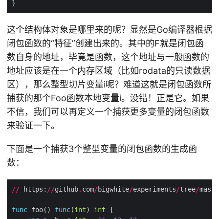
这个结构体对象是哪里来的呢？显然是Go编译器根据
闭包函数的“特征”创建出来的。其中的F就是闭包函
数自身的地址，毕竟是函数，这个地址与一般函数的
地址应该是在一个内存区域（比如rodata的只读数据
区），那么整型切片变量i呢？难道这就是闭包函数所
捕获的那个Foo函数本地变量i。没错！正是它。如果
不信，我们可以再定义一个捕获更多变量的闭包函数
来验证一下。
下面是一个捕获3个整型变量的闭包函数的生成函
数：
//
 https:
//
github
.
com
/
bigwhite
/
experiments
/
tree
/
maste
func
 foo() 
func
(
int
) 
int