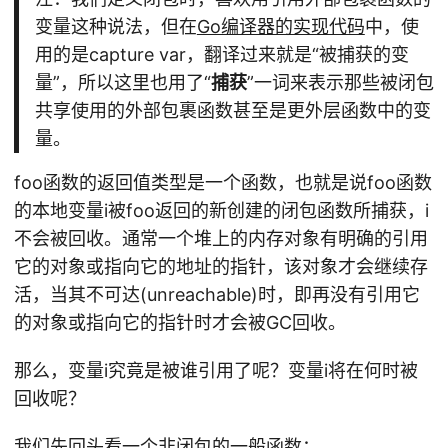
变量这种说法，但在
Go编译器的实现代码
中，使
用的是capture var，翻译过来就是“被捕获的变
量”，所以这里也用了“
捕获
”一词来表示那些被闭包
共享使用的外部包裹函数甚至是更外层函数中的变
量。
foo函数的返回值类型是一个函数，也就是说foo函数
的本地变量i被foo返回的新创建的闭包函数所捕获，i
不会被回收。通常一个堆上的内存对象有明确的引用
它的对象或指向它的地址的指针，该对象才会继续存
活，当其不可达(unreachable)时，即再没有引用它
的对象或指向它的指针时才会被GC回收。
那么，变量i究竟是被谁引用了呢？变量i将在何时被
回收呢？
我们先回头看一个非闭包的一般函数：