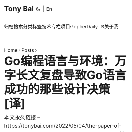
Tony Bai
|
En
归档
搜索
分类
标签
技术专栏
项目
GopherDaily
关于我
Home
Posts
Go编程语言与环境：万
字长文复盘导致Go语言
成功的那些设计决策
[译]
本文永久链接 –
https://tonybai.com/2022/05/04/the-paper-of-