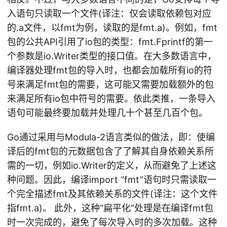
入语句只读取一个文件(译注：仅会读取依赖包对应
的.a文件，以fmt为例，读取的是fmt.a)。例如，fmt
包的公共API引用了io包的类型：fmt.Fprintf的第一
个参数是io.Writer类型的接口值。在大多数语言中，
编译器处理fmt包的导入时，也都会加载所有io的符
号来满足fmt包的需要，这可能又需要加载额外的包
来满足所有io包中符号的需要。依此类推，一条导入
语句可能最终要加载并处理几十个甚至几百个包。
Go通过采用与Modula-2语言类似的做法，即：使编
译后的fmt包的元数据包含了了解其自身依赖关系所
需的一切，例如io.Writer的定义，从而避免了上述这
种问题。因此，编译import “fmt”语句时只需读取一
个完全描述fmt及其依赖关系的文件(译注：这个文件
指fmt.a)。 此外，这种“扁平化”处理是在编译fmt包
时一次完成的，避免了每次导入时的多次加载。这种