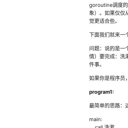
goroutine调
象）。如果仅仅
觉更适合些。
下面我们就来一
问题：说的是一个
情）要完成：洗漱
件事。
如果你是程序员
program1:
最简单的思路：这
main:
call 洗漱