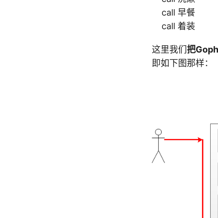
call 早餐
call 着装
这里我们
把Gop
即如下图那样：