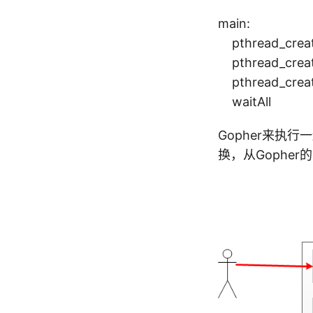
main:
pthread_crea
pthread_crea
pthread_crea
waitAll
Gopher来执
换，从Gopher