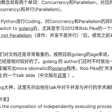
概念却有两个单词：Concurrency和Parallelism，
rrency)和并行(Parallelism)。
thon进行Coding，对Concrrency和Parallelis
tch to
golang
后，尤其是学习2012年Rob Pike的一个tal
not Parallelism
（译作：并发不是并行）“后，感觉之前对
thor们对文档还是非常看重的。按照目前golang的age来
是相对较好的了。golang 的 author们还时不时放出一些
编写出more idiomatic的
golang
程序。Rob Pike的“
上的一个talk slide（中文版在
这里
）。
lang大神，这里先列出他在talk中对于并发与并行的学术
y并发】
the composition of independently executing proces