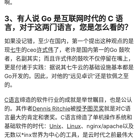
啊。
3、有人说 Go 是互联网时代的 C 语
言，对于这两门语言，您是怎么看的？
如果没记错，至少在国内，第一个提出这种观点的是
现
七牛
的ceo
许式伟
了，老许是国内第一的Go 鼓吹
者，名副其实；而且许式伟的鼓吹不仅停留在嘴上，
更是付诸于实践：据说其七牛云的基础设施基本都是
Go开发的。因此，对他的“远见卓识”还是钦佩之至
的。
C语言
缔造的软件行业的成就是举世瞩目，也是公认
的。其作者
Dennis Ritchie
被
授予图灵奖
就是对C语
言最大的肯定和褒奖。C语言缔造了单机操作系统和
基础软件的时代：
Unix
、
Linux
、nginx/apache以及
无数以*inx世界为中心的工具，是云时代之前最伟大