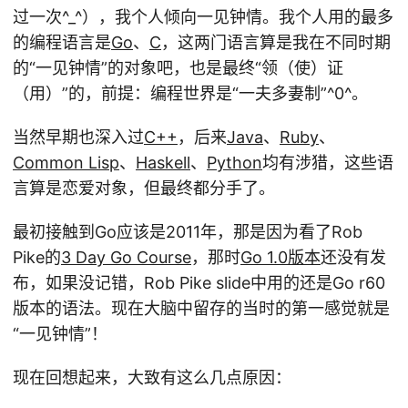
过一次^_^），我个人倾向一见钟情。我个人用的最多
的编程语言是
Go
、
C
，这两门语言算是我在不同时期
的“一见钟情”的对象吧，也是最终“领（使）证
（用）”的，前提：编程世界是“一夫多妻制”^0^。
当然早期也深入过
C++
，后来
Java
、
Ruby
、
Common Lisp
、
Haskell
、
Python
均有涉猎，这些语
言算是恋爱对象，但最终都分手了。
最初接触到Go应该是2011年，那是因为看了Rob
Pike的
3 Day Go Course
，那时
Go 1.0版本
还没有发
布，如果没记错，Rob Pike slide中用的还是Go r60
版本的语法。现在大脑中留存的当时的第一感觉就是
“一见钟情”！
现在回想起来，大致有这么几点原因：