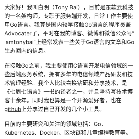
大家好！我叫白明（Tony Bai），目前是
东软云科技
的一名架构师，专职于服务端开发，日常工作主要使
用
Go语言
。我算是国内较早接触
Go语言
的程序员兼
Advocater了，平时在我的
博客
、
微博
和微信公众号”
iamtonybai”上经常发表一些关于Go语言的文章和Go
生态圈内的信息。
在接触Go之前，我主要使用
C语言
开发电信领域的一
些后端服务系统，拥有多年的电信领域产品研发和技
术管理经验。我个人比较喜换钻研和分享技术，是
《
七周七语言
》一书的译者之一，并且坚持写技术博
客十余年。同时我也算是一个开源爱好者，也在
github
上分享过自己开发的几个小工具。
目前的主要研究和关注的领域包括：Go、
Kubernetes
、
Docker
、
区块链
和儿童编程教育等。