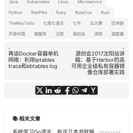
Java
Kubernetes
Linux
Microservice
Python
RobPike
Ruby
RussCox
Rust
TheWayToGo
七周七语言
七牛
云计算
区块链
开源中国
微服务
泛型
源创会
讲师
调度器
«
»
再谈Docker容器单机
源创会2017沈阳站讲
网络：利用iptables
稿：基于Harbor的高
trace和ebtables log
可用企业级私有容器镜
像仓库部署实践
📚 相关文章
系统学习Go语言，有这几本书就够
2020-11-04