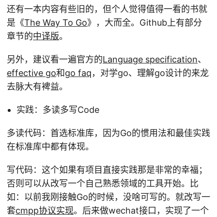
还有一本内容有些旧的，但个人觉得值得一看的书就
是《
The Way To Go
》，大而全。Github上有部分
章节的
中译版
。
另外，建议看一遍官方的
Language specification
、
effective go
和
go faq
，对学go、理解go设计的来龙
去脉大有裨益。
实践：多读多写Code
多读代码：首选标准库，因为Go的惯用法和最佳实践
在标准库中都有体现。
写代码：这个如果有项目直接实践那是非常的幸福；
否则可以从改写一个自己熟悉领域的工具开始。比
如：以前我刚接触Go的时候，没啥可写的。就改写一
套
cmpp协议实现
。后来做wechat接口，实现了一个