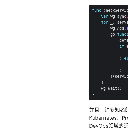
func
var
 wg sync
for
 _, serv
        wg
.
Add(
        go 
func
            def
if
 
               
            } 
e
               
    wg
.
并且，许多知名的
Kubernete
DevOps领域的