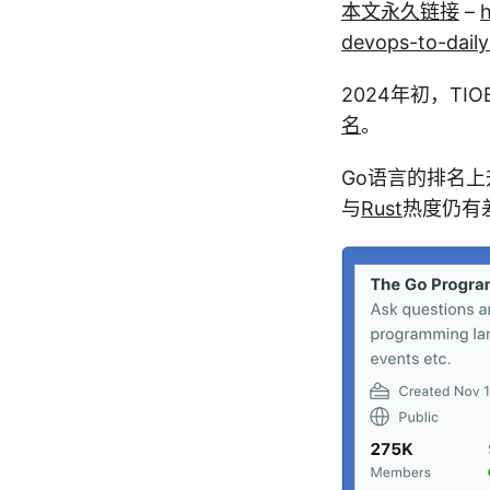
本文永久链接
–
h
devops-to-daily
2024年初，TI
名
。
Go语言的排名
与
Rust
热度仍有