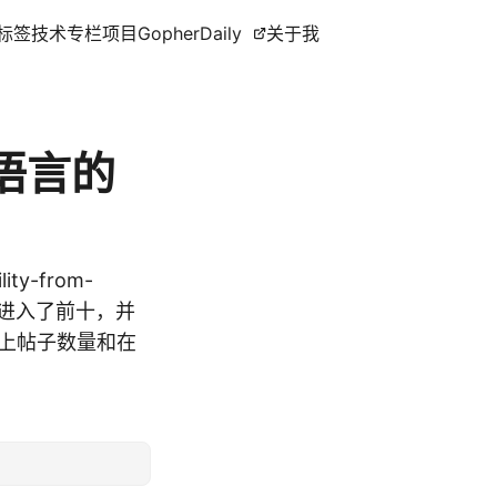
标签
技术专栏
项目
GopherDaily
关于我
o语言的
ity-from-
o再次进入了前十，并
坛上帖子数量和在