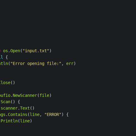
=
os
.
Open
(
"input.txt"
il
ntln
(
"Error opening file:"
, 
err
Close
bufio
.
NewScanner
(
file
.
Scan
scanner
.
Text
ngs
.
Contains
(
line
, 
"ERROR"
.
Println
(
line