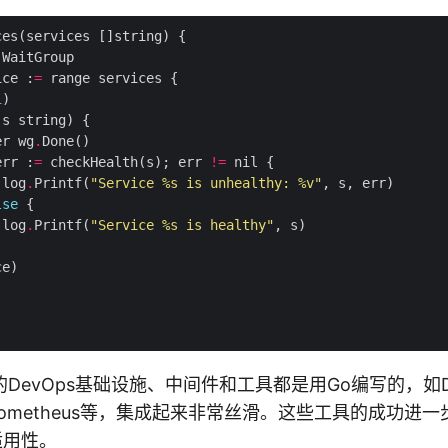
.
ice :
=
1
er wg
.
err :
=
 checkHealth(s); err 
!=
 log
.
Printf(
"Service 
%s
 is unhealthy: %v"
lse
 log
.
Printf(
"Service 
%s
 is healthy"
DevOps基础设施、中间件和工具都是用Go编写的，如Do
s、Prometheus等，集成起来非常丝滑。这些工具的成功进
适用性。