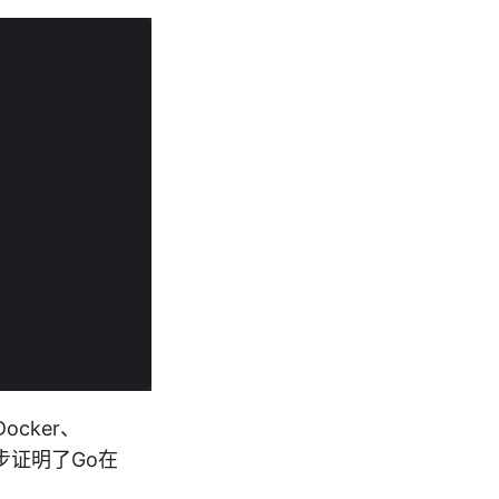
cker、
一步证明了Go在