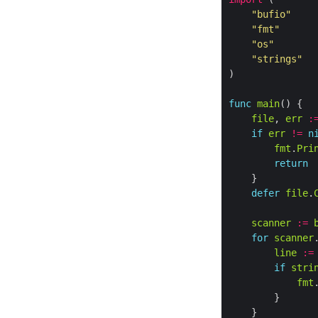
"bufio"
"fmt"
"os"
"strings"
func
main
file
, 
err
:
if
err
!=
n
fmt
.
Pri
return
defer
file
.
scanner
:=
for
scanner
line
:=
if
stri
fmt