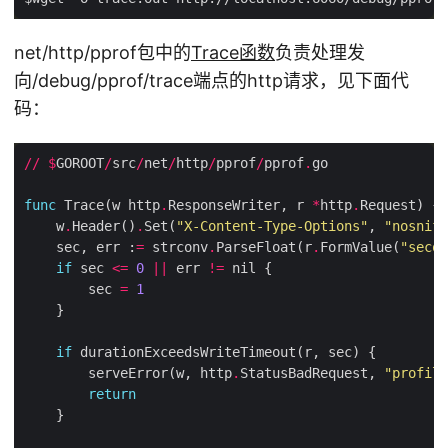
net/http/pprof包中的
Trace函数
负责处理发
向/debug/pprof/trace端点的http请求，见下面代
码：
//
$
GOROOT
/
src
/
net
/
http
/
pprof
/
pprof
.
func
 Trace(w http
.
ResponseWriter, r 
*
http
.
    w
.
Header()
.
Set(
"X-Content-Type-Options"
, 
"nosniff
    sec, err :
=
 strconv
.
ParseFloat(r
.
FormValue(
"secon
if
 sec 
<=
0
||
 err 
!=
        sec 
=
1
if
        serveError(w, http
.
StatusBadRequest, 
"profile
return