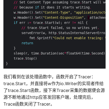
//
 Set Content Type assuming trace
.
//
 because 
if
 it does it starts writing
.
    w
.
Header()
.
Set(
"Content-Type"
, 
"application/octet
    w
.
Header()
.
Set(
"Content-Disposition"
, 
`
attachment
if
 err :
=
 trace
.
Start(w); err 
!=
//
 trace
.
Start failed, so no writes yet
.
        serveError(w, http
.
            fmt
.
Sprintf(
"Could not enable tracing: 
%s
return
    sleep(r, time
.
Duration(sec
*
float64(time
.
    trace
.
我们看到在该处理函数中，函数开启了Tracer：
trace.Start，并直接将w作为io.Writer的实现者传给
了trace.Start函数，接下来Tracer采集的数据便会源
源不断地通过http应答发回客户端，处理完后，
Trace函数关闭了Tracer。