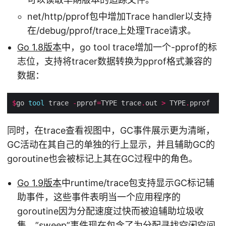
net/http/pprof包中增加Trace handler以支持
在/debug/pprof/trace上处理Trace请求。
Go 1.8版本
中，go tool trace增加一个-pprof的标
志位，支持将tracer数据转换为pprof格式兼容的
数据：
$
go 
tool
 trace 
-
pprof
=
TYPE trace
.
out 
>
 TYPE
.
同时，在trace查看视图中，GC事件展示更为清晰，
GC活动在其自己的单独的行上显示，并且辅助GC的
goroutine也会被标记上其在GC过程中的角色。
Go 1.9版本
中runtime/trace包支持显示GC标记辅
助事件，这些事件表明当一个应用程序的
goroutine因为分配速度过快而被迫辅助垃圾收
集。”sweep”事件现在包含了为分配寻找空闲空间