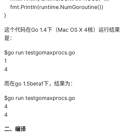
fmt.Println(runtime.NumGoroutine())
}
这个代码在Go 1.4下（Mac OS X 4核）运行结果
是：
$go run testgomaxprocs.go
1
4
而在go 1.5beta1下，结果为：
$go run testgomaxprocs.go
4
4
二、编译