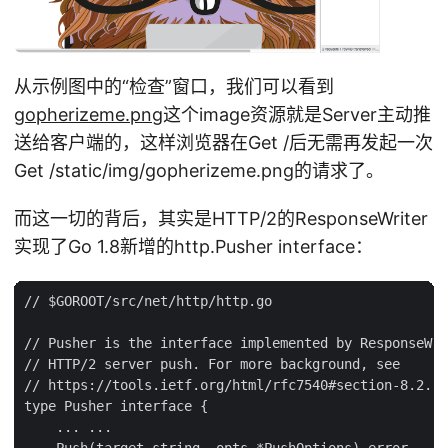
从示例图中的“检查”窗口，我们可以看到
gopherizeme.png
这个image资源就是Server主动推
送给客户端的，这样浏览器在Get /后无需再发起一次
Get /static/img/gopherizeme.png的请求了。
而这一切的背后，其实是HTTP/2的ResponseWriter
实现了Go 1.8新增的http.Pusher interface：
// $GOROOT/src/net/http/http.go

// Pusher is the interface implemented by ResponseWri
// HTTP/2 server push. For more background, see

// https://tools.ietf.org/html/rfc7540#section-8.2.

type Pusher interface {

    ... ...

    Push(target string, opts *PushOptions) error
