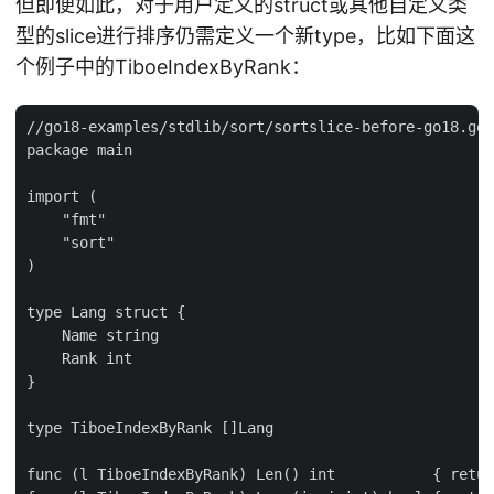
但即便如此，对于用户定义的struct或其他自定义类
型的slice进行排序仍需定义一个新type，比如下面这
个例子中的TiboeIndexByRank：
//go18-examples/stdlib/sort/sortslice-before-go18.go

package main

import (

    "fmt"

    "sort"

)

type Lang struct {

    Name string

    Rank int

}

type TiboeIndexByRank []Lang

func (l TiboeIndexByRank) Len() int           { retur