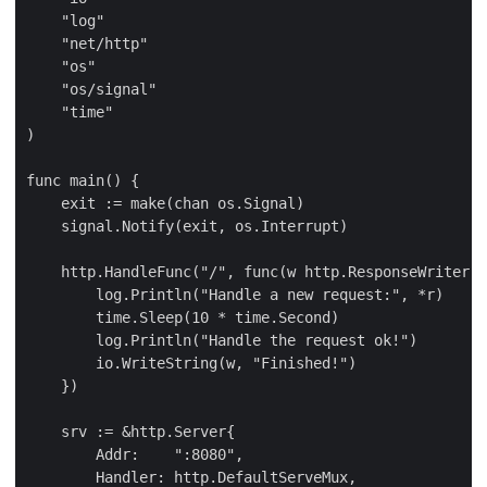
    "log"

    "net/http"

    "os"

    "os/signal"

    "time"

)

func main() {

    exit := make(chan os.Signal)

    signal.Notify(exit, os.Interrupt)

    http.HandleFunc("/", func(w http.ResponseWriter, 
        log.Println("Handle a new request:", *r)

        time.Sleep(10 * time.Second)

        log.Println("Handle the request ok!")

        io.WriteString(w, "Finished!")

    })

    srv := &http.Server{

        Addr:    ":8080",

        Handler: http.DefaultServeMux,
