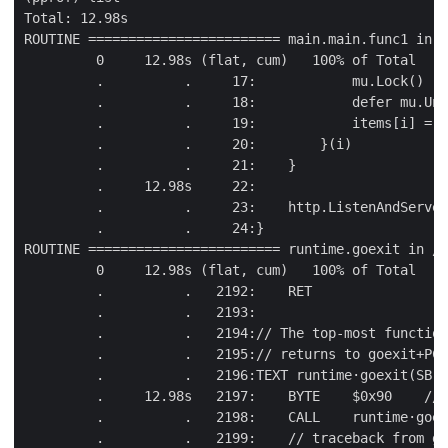
Total: 12.98s

ROUTINE ======================== main.main.func1 in /
         0     12.98s (flat, cum)   100% of Total

         .          .     17:            mu.Lock()

         .          .     18:            defer mu.Unl
         .          .     19:            items[i] = s
         .          .     20:        }(i)

         .          .     21:    }

         .     12.98s     22:

         .          .     23:    http.ListenAndServe(
         .          .     24:}

ROUTINE ======================== runtime.goexit in /U
         0     12.98s (flat, cum)   100% of Total

         .          .   2192:    RET

         .          .   2193:

         .          .   2194:// The top-most function
         .          .   2195:// returns to goexit+PCQ
         .          .   2196:TEXT runtime·goexit(SB),
         .     12.98s   2197:    BYTE    $0x90    // 
         .          .   2198:    CALL    runtime·goex
         .          .   2199:    // traceback from go