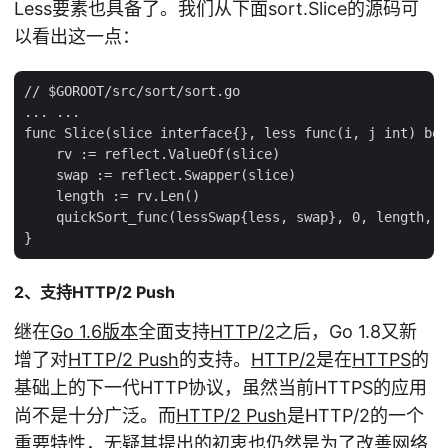
Less要素也具备了。我们从下面sort.Slice的源码可
以看出这一点：
// $GOROOT/src/sort/sort.go

... ...

func Slice(slice interface{}, less func(i, j int) boo
    rv := reflect.ValueOf(slice)

    swap := reflect.Swapper(slice)

    length := rv.Len()

    quickSort_func(lessSwap{less, swap}, 0, length, m
2、支持HTTP/2 Push
继在
Go 1.6版本
全面支持
HTTP/2
之后，Go 1.8又新
增了对
HTTP/2 Push
的支持。
HTTP/2
是在
HTTPS
的
基础上的下一代HTTP协议，虽然当前HTTPS的应用
尚不是十分广泛。而
HTTP/2 Push
是HTTP/2的一个
重要特性，无疑其提出的初衷也仍然是为了改善网络