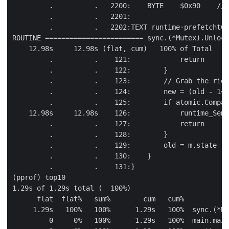
         .          .   2200:    BYTE    $0x90    // 
         .          .   2201:

         .          .   2202:TEXT runtime·prefetcht0(
ROUTINE ======================== sync.(*Mutex).Unlock
    12.98s     12.98s (flat, cum)   100% of Total

         .          .    121:            return

         .          .    122:        }

         .          .    123:        // Grab the righ
         .          .    124:        new = (old - 1<<
         .          .    125:        if atomic.Compar
    12.98s     12.98s    126:            runtime_Semr
         .          .    127:            return

         .          .    128:        }

         .          .    129:        old = m.state

         .          .    130:    }

         .          .    131:}

(pprof) top10

1.29s of 1.29s total (  100%)

      flat  flat%   sum%        cum   cum%

     1.29s   100%   100%      1.29s   100%  sync.(*Mu
         0     0%   100%      1.29s   100%  main.main