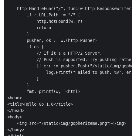
    http.HandleFunc("/", func(w http.ResponseWriter, 
        if r.URL.Path != "/" {

            http.NotFound(w, r)

            return

        }

        pusher, ok := w.(http.Pusher)

        if ok {

            // If it's a HTTP/2 Server.

            // Push is supported. Try pushing rather 
            if err := pusher.Push("/static/img/gopher
                log.Printf("Failed to push: %v", err)

            }

        }

        fmt.Fprintf(w, `<html>

<head>

<title>Hello Go 1.8</title>

</head>

<body>

    <img src="/static/img/gopherizeme.png"></img>

</body>

</html>
