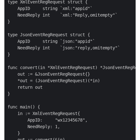
type XmlEventRegRequest struct {

    AppID     string `xml:"appid"`

    NeedReply int    `xml:"Reply,omitempty"`

}

type JsonEventRegRequest struct {

    AppID     string `json:"appid"`

    NeedReply int    `json:"reply,omitempty"`

}

func convert(in *XmlEventRegRequest) *JsonEventRegReq
    out := &JsonEventRegRequest{}

    *out = (JsonEventRegRequest)(*in)

    return out

}

func main() {

    in := XmlEventRegRequest{

        AppID:     "wx12345678",

        NeedReply: 1,

    }

    out := convert(&in)
