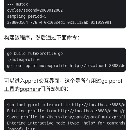
--- mutex:

cycles/second=2000012082

sampling period=5

构建该程序，然后通过下面命令：
go build mutexprofile.go

./mutexprofile

可以进入pprof交互界面，这个是所有用过
go pprof
工具
的
gophers
们所熟知的：
$go tool pprof mutexprofile http://localhost:8888/deb
Fetching profile from http://localhost:8888/debug/ppr
Saved profile in /Users/tony/pprof/pprof.mutexprofile
Entering interactive mode (type "help" for commands)

(pprof) list
