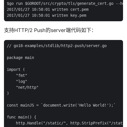
$go run $GOROOT/src/crypto/tls/generate_cert.go --hos
2017/01/27 10:58:01 written cert.pem

支持HTTP/2 Push的server端代码如下：
// go18-examples/stdlib/http2-push/server.go

package main

import (

    "fmt"

    "log"

    "net/http"

)

const mainJS = `document.write('Hello World!');`

func main() {

    http.Handle("/static/", http.StripPrefix("/static