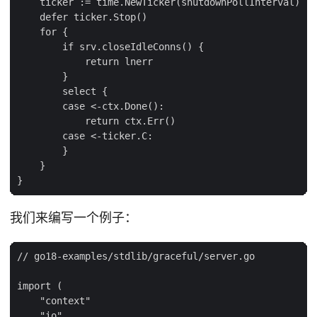
    ticker := time.NewTicker(shutdownPollInterval)

    defer ticker.Stop()

    for {

        if srv.closeIdleConns() {

            return lnerr

        }

        select {

        case <-ctx.Done():

            return ctx.Err()

        case <-ticker.C:

        }

    }

我们来编写一个例子：
// go18-examples/stdlib/graceful/server.go

import (

    "context"

    "io"
