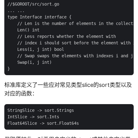
//$GOROOT/src/sort.go

... ...

type Interface interface {

    // Len is the number of elements in the collectio
    Len() int

    // Less reports whether the element with

    // index i should sort before the element with in
    Less(i, j int) bool

    // Swap swaps the elements with indexes i and j.

    Swap(i, j int)

标准库定义了一些应对常见类型slice的sort类型以及
对应的函数：
StringSlice -> sort.Strings

IntSlice -> sort.Ints
