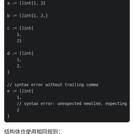
a := []int{1, 2}

b := []int{1, 2,}

c := []int{

    1,

    2}

d := []int{

    1,

    2,

}

// syntax error without trailing comma

e := []int{

    1,

    // syntax error: unexpected newline, expecting co
    2

结构体也使用相同规则：