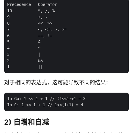
Precedence   Operator

10           *, /, %

9            +, -

8            <<, >>

7            <, <=, >, >=

6            ==, !=

5            &

4            ^

3            |

2            &&

对于相同的表达式，这可能导致不同的结果：
In Go: 1 << 1 + 1 // (1<<1)+1 = 3

2) 自增和自减