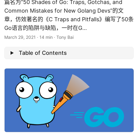
篇名为“50 Shades of Go: Traps, Gotchas, and
Common Mistakes for New Golang Devs”的文
章，仿效著名的《C Traps and Pitfalls》编写了50条
Go语言的陷阱与缺陷，一时在G...
March 29, 2021
·
14 min
·
Tony Bai
Table of Contents