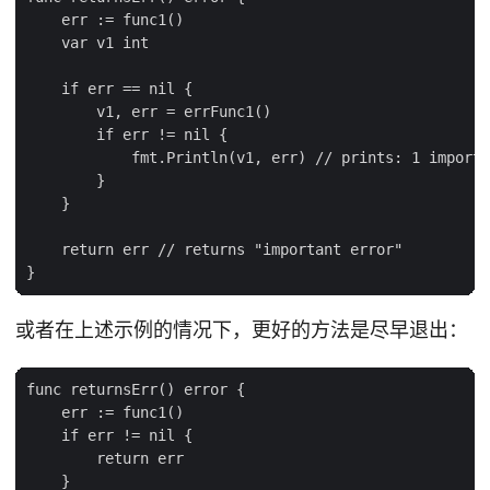
    err := func1()

    var v1 int

    if err == nil {

        v1, err = errFunc1()

        if err != nil {

            fmt.Println(v1, err) // prints: 1 importa
        }

    }

    return err // returns "important error"

或者在上述示例的情况下，更好的方法是尽早退出：
func returnsErr() error {

    err := func1()

    if err != nil {

        return err

    }
