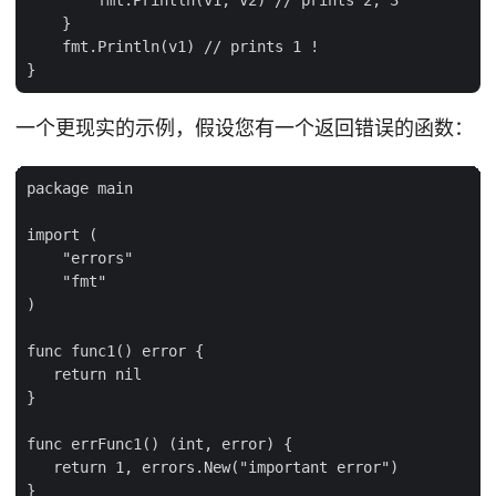
    }

    fmt.Println(v1) // prints 1 !

一个更现实的示例，假设您有一个返回错误的函数：
package main

import (

    "errors"

    "fmt"

)

func func1() error {

   return nil

}

func errFunc1() (int, error) {

   return 1, errors.New("important error")

}
