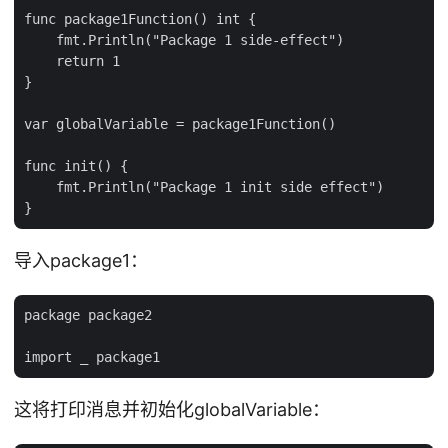
func package1Function() int {

    fmt.Println("Package 1 side-effect")

    return 1

}

var globalVariable = package1Function()

func init() {

    fmt.Println("Package 1 init side effect")

导入package1：
package package2

这将打印消息并初始化globalVariable：