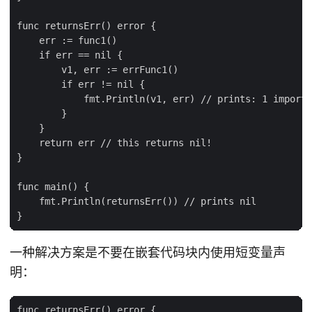
func returnsErr() error {

    err := func1()

    if err == nil {

        v1, err := errFunc1()

        if err != nil {

            fmt.Println(v1, err) // prints: 1 importa
        }

    }

    return err // this returns nil!

}

func main() {

    fmt.Println(returnsErr()) // prints nil

一种解决方案是不要在嵌套代码块内使用短变量声
明：
func returnsErr() error {
