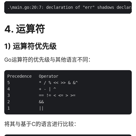
4. 运算符
1) 运算符优先级
Go运算符的优先级与其他语言不同：
Precedence   Operator

5            * / % << >> & &^

4            + - | ^

3            == != < <= > >=

2            &&

将其与基于C的语言进行比较：