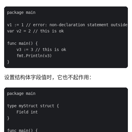
package main

v1 := 1 // error: non-declaration statement outside f
var v2 = 2 // this is ok

func main() {

    v3 := 3 // this is ok

    fmt.Println(v3)

设置结构体字段值时，它也不起作用：
package main

type myStruct struct {

    Field int

}

func main() {
