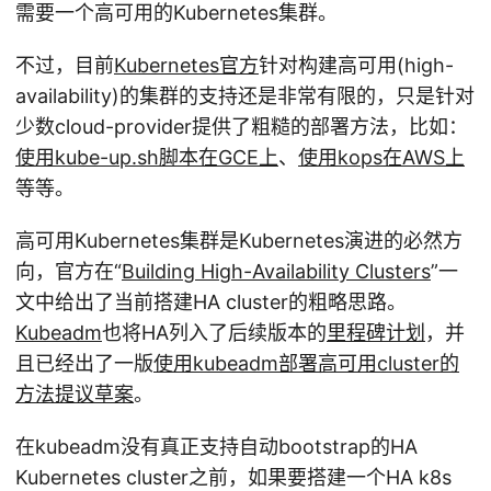
需要一个高可用的Kubernetes集群。
不过，目前
Kubernetes官方
针对构建高可用(high-
availability)的集群的支持还是非常有限的，只是针对
少数cloud-provider提供了粗糙的部署方法，比如：
使用kube-up.sh脚本在GCE上
、
使用kops在AWS上
等等。
高可用Kubernetes集群是Kubernetes演进的必然方
向，官方在“
Building High-Availability Clusters
”一
文中给出了当前搭建HA cluster的粗略思路。
Kubeadm
也将HA列入了后续版本的
里程碑计划
，并
且已经出了一版
使用kubeadm部署高可用cluster的
方法提议草案
。
在kubeadm没有真正支持自动bootstrap的HA
Kubernetes cluster之前，如果要搭建一个HA k8s