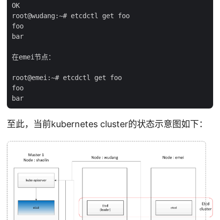
OK

root@wudang:~# etcdctl get foo

foo

bar

在emei节点：

root@emei:~# etcdctl get foo

foo

至此，当前kubernetes cluster的状态示意图如下：