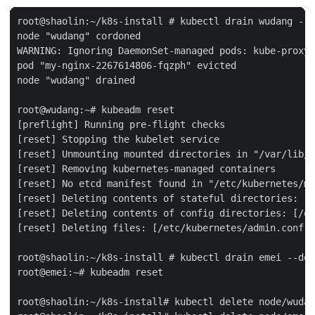
root@shaolin:~/k8s-install # kubectl drain wudang --d
node "wudang" cordoned

WARNING: Ignoring DaemonSet-managed pods: kube-proxy-
pod "my-nginx-2267614806-fqzph" evicted

node "wudang" drained

root@wudang:~# kubeadm reset

[preflight] Running pre-flight checks

[reset] Stopping the kubelet service

[reset] Unmounting mounted directories in "/var/lib/k
[reset] Removing kubernetes-managed containers

[reset] No etcd manifest found in "/etc/kubernetes/ma
[reset] Deleting contents of stateful directories: [/
[reset] Deleting contents of config directories: [/et
[reset] Deleting files: [/etc/kubernetes/admin.conf /
root@shaolin:~/k8s-install # kubectl drain emei --del
root@emei:~# kubeadm reset

root@shaolin:~/k8s-install# kubectl delete node/wudan