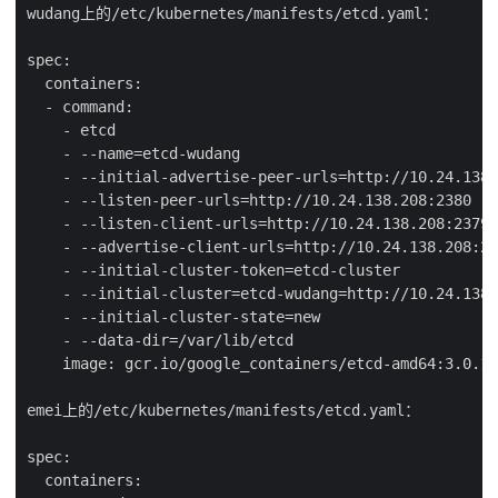
wudang上的/etc/kubernetes/manifests/etcd.yaml：

spec:

  containers:

  - command:

    - etcd

    - --name=etcd-wudang

    - --initial-advertise-peer-urls=http://10.24.138.
    - --listen-peer-urls=http://10.24.138.208:2380

    - --listen-client-urls=http://10.24.138.208:2379,
    - --advertise-client-urls=http://10.24.138.208:23
    - --initial-cluster-token=etcd-cluster

    - --initial-cluster=etcd-wudang=http://10.24.138.
    - --initial-cluster-state=new

    - --data-dir=/var/lib/etcd

    image: gcr.io/google_containers/etcd-amd64:3.0.17

emei上的/etc/kubernetes/manifests/etcd.yaml：

spec:

  containers:
