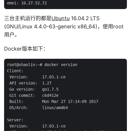
三台主机运行的都是
Ubuntu
16.04.2 LTS
(GNU/Linux 4.4.0-63-generic x86_64)，使用root
用户。
Docker版本如下：
root@shaolin:~# docker version

Client:

 Version:      17.03.1-ce

 API version:  1.27

 Go version:   go1.7.5

 Git commit:   c6d412e

 Built:        Mon Mar 27 17:14:09 2017

 OS/Arch:      linux/amd64

Server:

 Version:      17.03.1-ce
