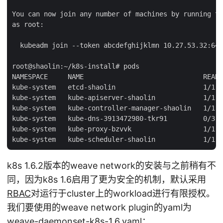
You can now join any number of machines by running th
as root:

  kubeadm join --token abcdefghijklmn 10.27.53.32:644
root@shaolin:~/k8s-install# pods

NAMESPACE     NAME                              READY
kube-system   etcd-shaolin                      1/1  
kube-system   kube-apiserver-shaolin            1/1  
kube-system   kube-controller-manager-shaolin   1/1  
kube-system   kube-dns-3913472980-tkr91         0/3  
kube-system   kube-proxy-bzvvk                  1/1  
k8s 1.6.2版本的weave network的安装与之前稍有不
同，因为k8s 1.6启用了更为安全的机制，默认采用
RBAC
对运行于cluster上的workload进行有限授权。
我们要使用的weave network plugin的yaml为
weave-daemonset-k8s-1.6.yaml
：