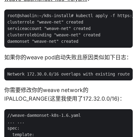
root@shaolin:~/k8s-install# kubectl apply -f https://
clusterrole "weave-net" created

serviceaccount "weave-net" created

clusterrolebinding "weave-net" created

如果你的weave pod启动失败且原因类似如下日志：
你需要修改你的weave network的
IPALLOC_RANGE(这里我使用了172.32.0.0/16)：
//weave-daemonset-k8s-1.6.yaml

... ...

spec:

  template:
