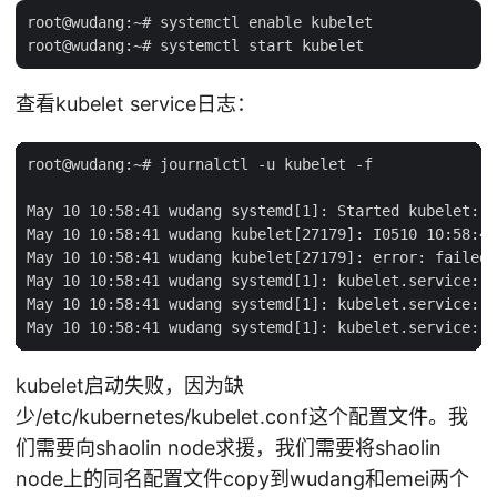
root@wudang:~# systemctl enable kubelet

查看kubelet service日志：
root@wudang:~# journalctl -u kubelet -f

May 10 10:58:41 wudang systemd[1]: Started kubelet: T
May 10 10:58:41 wudang kubelet[27179]: I0510 10:58:41
May 10 10:58:41 wudang kubelet[27179]: error: failed 
May 10 10:58:41 wudang systemd[1]: kubelet.service: M
May 10 10:58:41 wudang systemd[1]: kubelet.service: U
kubelet启动失败，因为缺
少/etc/kubernetes/kubelet.conf这个配置文件。我
们需要向shaolin node求援，我们需要将shaolin
node上的同名配置文件copy到wudang和emei两个