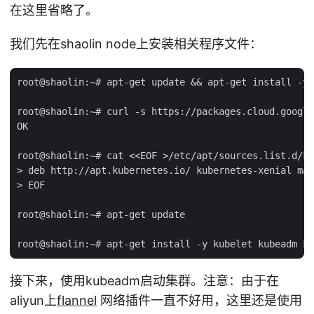
在这里省略了。
我们先在shaolin node上安装相关程序文件：
root@shaolin:~# apt-get update && apt-get install -y 
root@shaolin:~# curl -s https://packages.cloud.google
OK

root@shaolin:~# cat <<EOF >/etc/apt/sources.list.d/ku
> deb http://apt.kubernetes.io/ kubernetes-xenial mai
> EOF

root@shaolin:~# apt-get update

接下来，使用kubeadm启动集群。注意：由于在
aliyun上
flannel
网络插件一直不好用，这里还是使用