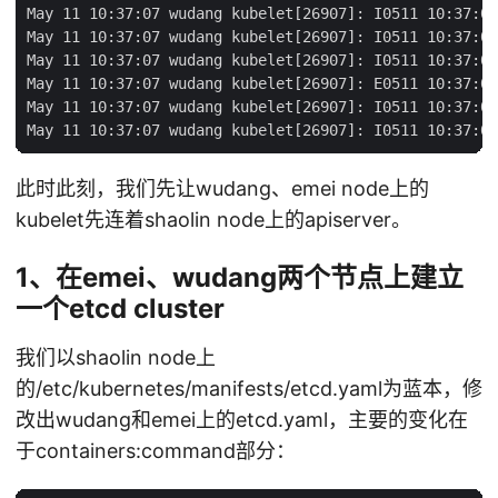
May 11 10:37:07 wudang kubelet[26907]: I0511 10:37:07
May 11 10:37:07 wudang kubelet[26907]: I0511 10:37:07
May 11 10:37:07 wudang kubelet[26907]: I0511 10:37:07
May 11 10:37:07 wudang kubelet[26907]: E0511 10:37:07
May 11 10:37:07 wudang kubelet[26907]: I0511 10:37:07
此时此刻，我们先让wudang、emei node上的
kubelet先连着shaolin node上的apiserver。
1、在emei、wudang两个节点上建立
一个etcd cluster
我们以shaolin node上
的/etc/kubernetes/manifests/etcd.yaml为蓝本，修
改出wudang和emei上的etcd.yaml，主要的变化在
于containers:command部分：