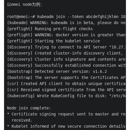
以emei node为例：

root@emei:~# kubeadm join --token abcdefghijklmn 10.2
[kubeadm] WARNING: kubeadm is in beta, please do not 
[preflight] Running pre-flight checks

[preflight] WARNING: docker version is greater than t
[preflight] Starting the kubelet service

[discovery] Trying to connect to API Server "10.27.53
[discovery] Created cluster-info discovery client, re
[discovery] Cluster info signature and contents are v
[discovery] Successfully established connection with 
[bootstrap] Detected server version: v1.6.2

[bootstrap] The server supports the Certificates API 
[csr] Created API client to obtain unique certificate
[csr] Received signed certificate from the API server
[kubeconfig] Wrote KubeConfig file to disk: "/etc/kub
Node join complete:

* Certificate signing request sent to master and resp
  received.

* Kubelet informed of new secure connection details.
