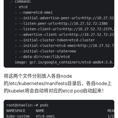
  - command:

    - etcd

    - --name=etcd-emei

    - --initial-advertise-peer-urls=http://10.27.52.7
    - --listen-peer-urls=http://10.27.52.72:2380

    - --listen-client-urls=http://10.27.52.72:2379,ht
    - --advertise-client-urls=http://10.27.52.72:2379

    - --initial-cluster-token=etcd-cluster

    - --initial-cluster=etcd-emei=http://10.27.52.72:
    - --initial-cluster-state=new

    - --data-dir=/var/lib/etcd

将这两个文件分别放入各自node
的/etc/kubernetes/manifests目录后，各自node上
的kubelet将会自动将对应的etcd pod启动起来！
root@shaolin:~# pods

NAMESPACE     NAME                              READY
kube-system   etcd-emei                         1/1  