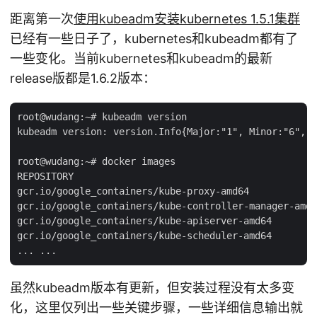
距离第一次
使用kubeadm安装kubernetes 1.5.1集群
已经有一些日子了，kubernetes和kubeadm都有了
一些变化。当前kubernetes和kubeadm的最新
release版都是1.6.2版本：
root@wudang:~# kubeadm version

kubeadm version: version.Info{Major:"1", Minor:"6", G
root@wudang:~# docker images

REPOSITORY                                           
gcr.io/google_containers/kube-proxy-amd64            
gcr.io/google_containers/kube-controller-manager-amd6
gcr.io/google_containers/kube-apiserver-amd64        
gcr.io/google_containers/kube-scheduler-amd64        
虽然kubeadm版本有更新，但安装过程没有太多变
化，这里仅列出一些关键步骤，一些详细信息输出就