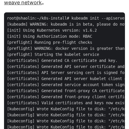
weave network
。
root@shaolin:~/k8s-install# kubeadm init --apiserver-
[kubeadm] WARNING: kubeadm is in beta, please do not 
[init] Using Kubernetes version: v1.6.2

[init] Using Authorization mode: RBAC

[preflight] Running pre-flight checks

[preflight] WARNING: docker version is greater than t
[preflight] Starting the kubelet service

[certificates] Generated CA certificate and key.

[certificates] Generated API server certificate and k
[certificates] API Server serving cert is signed for 
[certificates] Generated API server kubelet client ce
[certificates] Generated service account token signin
[certificates] Generated front-proxy CA certificate a
[certificates] Generated front-proxy client certifica
[certificates] Valid certificates and keys now exist 
[kubeconfig] Wrote KubeConfig file to disk: "/etc/kub
[kubeconfig] Wrote KubeConfig file to disk: "/etc/kub
[kubeconfig] Wrote KubeConfig file to disk: "/etc/kub
[kubeconfig] Wrote KubeConfig file to disk: "/etc/kub