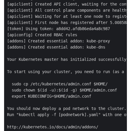
[apiclient] Created API client, waiting for the contr
[apiclient] All control plane components are healthy 
[apiclient] Waiting for at least one node to register

[apiclient] First node has registered after 5.008588 
[token] Using token: a8dd42.afdb86eda4a8c987

[apiconfig] Created RBAC rules

[addons] Created essential addon: kube-proxy

[addons] Created essential addon: kube-dns

Your Kubernetes master has initialized successfully!

To start using your cluster, you need to run (as a re
  sudo cp /etc/kubernetes/admin.conf $HOME/

  sudo chown $(id -u):$(id -g) $HOME/admin.conf

  export KUBECONFIG=$HOME/admin.conf

You should now deploy a pod network to the cluster.

Run "kubectl apply -f [podnetwork].yaml" with one of 
http://kubernetes.io/docs/admin/addons/
