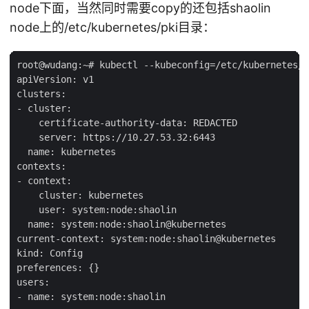
node下面，当然同时需要copy的还包括shaolin
node上的/etc/kubernetes/pki目录：
root@wudang:~# kubectl --kubeconfig=/etc/kubernetes/k
apiVersion: v1

clusters:

- cluster:

    certificate-authority-data: REDACTED

    server: https://10.27.53.32:6443

  name: kubernetes

contexts:

- context:

    cluster: kubernetes

    user: system:node:shaolin

  name: system:node:shaolin@kubernetes

current-context: system:node:shaolin@kubernetes

kind: Config

preferences: {}

users:

- name: system:node:shaolin
