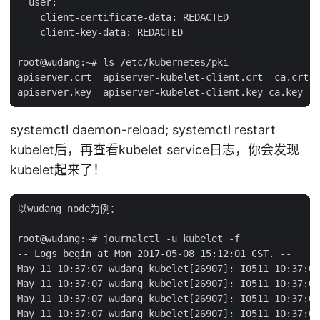
  user:

    client-certificate-data: REDACTED

    client-key-data: REDACTED

root@wudang:~# ls /etc/kubernetes/pki

apiserver.crt  apiserver-kubelet-client.crt  ca.crt  
systemctl daemon-reload; systemctl restart
kubelet后，再查看kubelet service日志，你会发现
kubelet起来了！
以wudang node为例：

root@wudang:~# journalctl -u kubelet -f

-- Logs begin at Mon 2017-05-08 15:12:01 CST. --

May 11 10:37:07 wudang kubelet[26907]: I0511 10:37:07
May 11 10:37:07 wudang kubelet[26907]: I0511 10:37:07
May 11 10:37:07 wudang kubelet[26907]: I0511 10:37:07
May 11 10:37:07 wudang kubelet[26907]: I0511 10:37:07