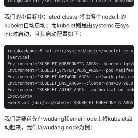
我们的小目标中：etcd cluster将由各个node上的
kubelet自动启动；而kubelet则是由systemd在sys
init时启动，且其启动配置如下：
root@wudang:~# cat /etc/systemd/system/kubelet.servic
[Service]

Environment="KUBELET_KUBECONFIG_ARGS=--kubeconfig=/et
Environment="KUBELET_SYSTEM_PODS_ARGS=--pod-manifest-
Environment="KUBELET_NETWORK_ARGS=--network-plugin=cn
Environment="KUBELET_DNS_ARGS=--cluster-dns=10.96.0.1
Environment="KUBELET_AUTHZ_ARGS=--authorization-mode=
ExecStart=

我们需要首先在wudang和emei node上将kubelet启
动起来，我们以wudang node为例：