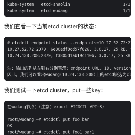
kube-system   etcd-shaolin                      1/1  
我们查看一下当前etcd cluster的状态：
# etcdctl endpoint status --endpoints=10.27.52.72:237
10.27.52.72:2379, 6e80adf8cd57f826, 3.0.17, 25 kB, fa
10.24.138.208:2379, f3805d1ab19c110b, 3.0.17, 25 kB, 
注：输出的列从左到右分别表示：endpoint URL, ID, version, databa
我们测试一下etcd cluster，put一些key：
在wudang节点：(注意：export ETCDCTL_API=3)

root@wudang:~# etcdctl put foo bar

OK

root@wudang:~# etcdctl put foo1 bar1
