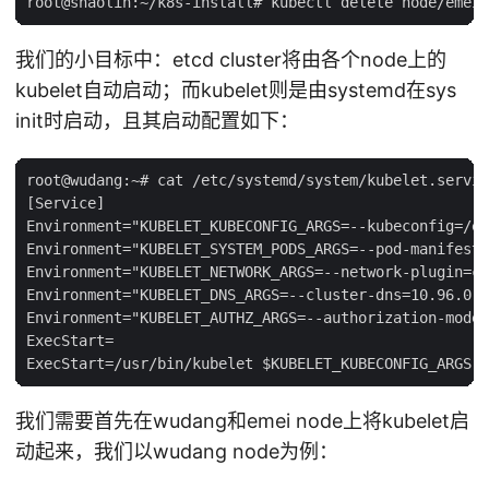
我们的小目标中：etcd cluster将由各个node上的
kubelet自动启动；而kubelet则是由systemd在sys
init时启动，且其启动配置如下：
root@wudang:~# cat /etc/systemd/system/kubelet.servic
[Service]

Environment="KUBELET_KUBECONFIG_ARGS=--kubeconfig=/et
Environment="KUBELET_SYSTEM_PODS_ARGS=--pod-manifest-
Environment="KUBELET_NETWORK_ARGS=--network-plugin=cn
Environment="KUBELET_DNS_ARGS=--cluster-dns=10.96.0.1
Environment="KUBELET_AUTHZ_ARGS=--authorization-mode=
ExecStart=

我们需要首先在wudang和emei node上将kubelet启
动起来，我们以wudang node为例：