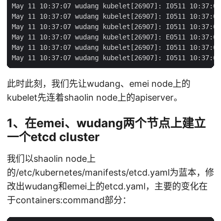
May 11 10:37:07 wudang kubelet[26907]: I0511 10:37:07
May 11 10:37:07 wudang kubelet[26907]: I0511 10:37:07
May 11 10:37:07 wudang kubelet[26907]: I0511 10:37:07
May 11 10:37:07 wudang kubelet[26907]: E0511 10:37:07
May 11 10:37:07 wudang kubelet[26907]: I0511 10:37:07
此时此刻，我们先让wudang、emei node上的
kubelet先连着shaolin node上的apiserver。
1、在emei、wudang两个节点上建立
一个etcd cluster
我们以shaolin node上
的/etc/kubernetes/manifests/etcd.yaml为蓝本，修
改出wudang和emei上的etcd.yaml，主要的变化在
于containers:command部分：