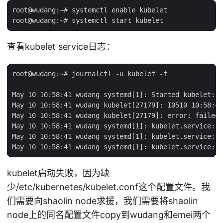
root@wudang:~# systemctl enable kubelet

查看kubelet service日志：
root@wudang:~# journalctl -u kubelet -f

May 10 10:58:41 wudang systemd[1]: Started kubelet: T
May 10 10:58:41 wudang kubelet[27179]: I0510 10:58:41
May 10 10:58:41 wudang kubelet[27179]: error: failed 
May 10 10:58:41 wudang systemd[1]: kubelet.service: M
May 10 10:58:41 wudang systemd[1]: kubelet.service: U
kubelet启动失败，因为缺
少/etc/kubernetes/kubelet.conf这个配置文件。我
们需要向shaolin node求援，我们需要将shaolin
node上的同名配置文件copy到wudang和emei两个