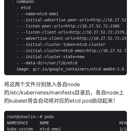
  - command:

    - etcd

    - --name=etcd-emei

    - --initial-advertise-peer-urls=http://10.27.52.7
    - --listen-peer-urls=http://10.27.52.72:2380

    - --listen-client-urls=http://10.27.52.72:2379,ht
    - --advertise-client-urls=http://10.27.52.72:2379

    - --initial-cluster-token=etcd-cluster

    - --initial-cluster=etcd-emei=http://10.27.52.72:
    - --initial-cluster-state=new

    - --data-dir=/var/lib/etcd

将这两个文件分别放入各自node
的/etc/kubernetes/manifests目录后，各自node上
的kubelet将会自动将对应的etcd pod启动起来！
root@shaolin:~# pods

NAMESPACE     NAME                              READY
kube-system   etcd-emei                         1/1  