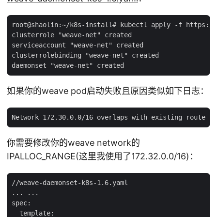
root@shaolin:~/k8s-install# kubectl apply -f https://
clusterrole "weave-net" created

serviceaccount "weave-net" created

clusterrolebinding "weave-net" created

如果你的weave pod启动失败且原因类似如下日志：
你需要修改你的weave network的
IPALLOC_RANGE(这里我使用了172.32.0.0/16)：
//weave-daemonset-k8s-1.6.yaml

... ...

spec:

  template:
