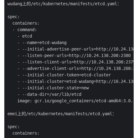
wudang上的/etc/kubernetes/manifests/etcd.yaml：

spec:

  containers:

  - command:

    - etcd

    - --name=etcd-wudang

    - --initial-advertise-peer-urls=http://10.24.138.
    - --listen-peer-urls=http://10.24.138.208:2380

    - --listen-client-urls=http://10.24.138.208:2379,
    - --advertise-client-urls=http://10.24.138.208:23
    - --initial-cluster-token=etcd-cluster

    - --initial-cluster=etcd-wudang=http://10.24.138.
    - --initial-cluster-state=new

    - --data-dir=/var/lib/etcd

    image: gcr.io/google_containers/etcd-amd64:3.0.17

emei上的/etc/kubernetes/manifests/etcd.yaml：

spec:

  containers:
