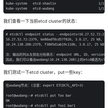
kube-system   etcd-shaolin                      1/1  
我们查看一下当前etcd cluster的状态：
# etcdctl endpoint status --endpoints=10.27.52.72:237
10.27.52.72:2379, 6e80adf8cd57f826, 3.0.17, 25 kB, fa
10.24.138.208:2379, f3805d1ab19c110b, 3.0.17, 25 kB, 
注：输出的列从左到右分别表示：endpoint URL, ID, version, databa
我们测试一下etcd cluster，put一些key：
在wudang节点：(注意：export ETCDCTL_API=3)

root@wudang:~# etcdctl put foo bar

OK

root@wudang:~# etcdctl put foo1 bar1
