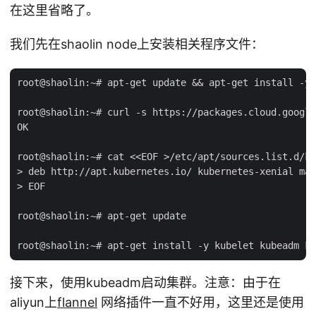
在这里省略了。
我们先在shaolin node上安装相关程序文件：
root@shaolin:~# apt-get update && apt-get install -y 
root@shaolin:~# curl -s https://packages.cloud.google
OK

root@shaolin:~# cat <<EOF >/etc/apt/sources.list.d/ku
> deb http://apt.kubernetes.io/ kubernetes-xenial mai
> EOF

root@shaolin:~# apt-get update

接下来，使用kubeadm启动集群。注意：由于在
aliyun上
flannel
网络插件一直不好用，这里还是使用