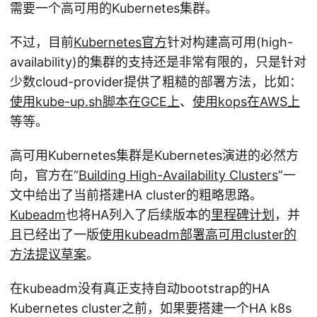
需要一个高可用的Kubernetes集群。
不过，目前
Kubernetes官方
针对构建高可用(high-
availability)的集群的支持还是非常有限的，只是针对
少数cloud-provider提供了粗糙的部署方法，比如：
使用kube-up.sh脚本在GCE上
、
使用kops在AWS上
等等。
高可用Kubernetes集群是Kubernetes演进的必然方
向，官方在“
Building High-Availability Clusters
”一
文中给出了当前搭建HA cluster的粗略思路。
Kubeadm
也将HA列入了后续版本的
里程碑计划
，并
且已经出了一版
使用kubeadm部署高可用cluster的
方法提议草案
。
在kubeadm没有真正支持自动bootstrap的HA
Kubernetes cluster之前，如果要搭建一个HA k8s