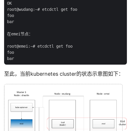
OK

root@wudang:~# etcdctl get foo

foo

bar

在emei节点：

root@emei:~# etcdctl get foo

foo

至此，当前kubernetes cluster的状态示意图如下：