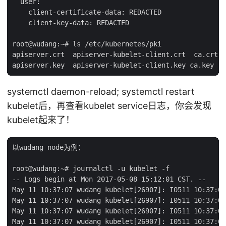
  user:

    client-certificate-data: REDACTED

    client-key-data: REDACTED

root@wudang:~# ls /etc/kubernetes/pki

apiserver.crt  apiserver-kubelet-client.crt  ca.crt  
systemctl daemon-reload; systemctl restart
kubelet后，再查看kubelet service日志，你会发现
kubelet起来了！
以wudang node为例：

root@wudang:~# journalctl -u kubelet -f

-- Logs begin at Mon 2017-05-08 15:12:01 CST. --

May 11 10:37:07 wudang kubelet[26907]: I0511 10:37:07
May 11 10:37:07 wudang kubelet[26907]: I0511 10:37:07
May 11 10:37:07 wudang kubelet[26907]: I0511 10:37:07
May 11 10:37:07 wudang kubelet[26907]: I0511 10:37:07