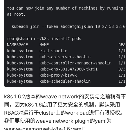
You can now join any number of machines by running th
as root:

  kubeadm join --token abcdefghijklmn 10.27.53.32:644
root@shaolin:~/k8s-install# pods

NAMESPACE     NAME                              READY
kube-system   etcd-shaolin                      1/1  
kube-system   kube-apiserver-shaolin            1/1  
kube-system   kube-controller-manager-shaolin   1/1  
kube-system   kube-dns-3913472980-tkr91         0/3  
kube-system   kube-proxy-bzvvk                  1/1  
k8s 1.6.2版本的weave network的安装与之前稍有不
同，因为k8s 1.6启用了更为安全的机制，默认采用
RBAC
对运行于cluster上的workload进行有限授权。
我们要使用的weave network plugin的yaml为
weave-daemonset-k8s-1.6.yaml
：