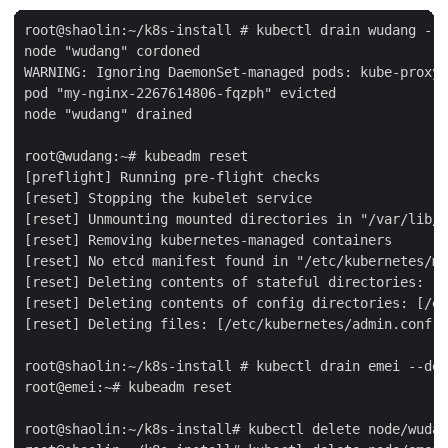
root@shaolin:~/k8s-install # kubectl drain wudang --d
node "wudang" cordoned

WARNING: Ignoring DaemonSet-managed pods: kube-proxy-
pod "my-nginx-2267614806-fqzph" evicted

node "wudang" drained

root@wudang:~# kubeadm reset

[preflight] Running pre-flight checks

[reset] Stopping the kubelet service

[reset] Unmounting mounted directories in "/var/lib/k
[reset] Removing kubernetes-managed containers

[reset] No etcd manifest found in "/etc/kubernetes/ma
[reset] Deleting contents of stateful directories: [/
[reset] Deleting contents of config directories: [/et
[reset] Deleting files: [/etc/kubernetes/admin.conf /
root@shaolin:~/k8s-install # kubectl drain emei --del
root@emei:~# kubeadm reset

root@shaolin:~/k8s-install# kubectl delete node/wudan