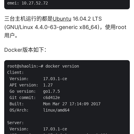
三台主机运行的都是
Ubuntu
16.04.2 LTS
(GNU/Linux 4.4.0-63-generic x86_64)，使用root
用户。
Docker版本如下：
root@shaolin:~# docker version

Client:

 Version:      17.03.1-ce

 API version:  1.27

 Go version:   go1.7.5

 Git commit:   c6d412e

 Built:        Mon Mar 27 17:14:09 2017

 OS/Arch:      linux/amd64

Server:

 Version:      17.03.1-ce
