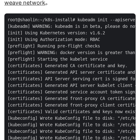
weave network
。
root@shaolin:~/k8s-install# kubeadm init --apiserver-
[kubeadm] WARNING: kubeadm is in beta, please do not 
[init] Using Kubernetes version: v1.6.2

[init] Using Authorization mode: RBAC

[preflight] Running pre-flight checks

[preflight] WARNING: docker version is greater than t
[preflight] Starting the kubelet service

[certificates] Generated CA certificate and key.

[certificates] Generated API server certificate and k
[certificates] API Server serving cert is signed for 
[certificates] Generated API server kubelet client ce
[certificates] Generated service account token signin
[certificates] Generated front-proxy CA certificate a
[certificates] Generated front-proxy client certifica
[certificates] Valid certificates and keys now exist 
[kubeconfig] Wrote KubeConfig file to disk: "/etc/kub
[kubeconfig] Wrote KubeConfig file to disk: "/etc/kub
[kubeconfig] Wrote KubeConfig file to disk: "/etc/kub
[kubeconfig] Wrote KubeConfig file to disk: "/etc/kub