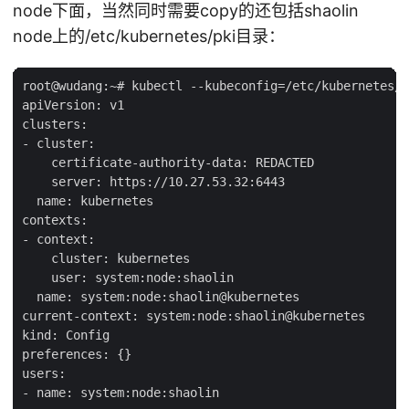
node下面，当然同时需要copy的还包括shaolin
node上的/etc/kubernetes/pki目录：
root@wudang:~# kubectl --kubeconfig=/etc/kubernetes/k
apiVersion: v1

clusters:

- cluster:

    certificate-authority-data: REDACTED

    server: https://10.27.53.32:6443

  name: kubernetes

contexts:

- context:

    cluster: kubernetes

    user: system:node:shaolin

  name: system:node:shaolin@kubernetes

current-context: system:node:shaolin@kubernetes

kind: Config

preferences: {}

users:

- name: system:node:shaolin
