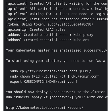
[apiclient] Created API client, waiting for the contr
[apiclient] All control plane components are healthy 
[apiclient] Waiting for at least one node to register

[apiclient] First node has registered after 5.008588 
[token] Using token: a8dd42.afdb86eda4a8c987

[apiconfig] Created RBAC rules

[addons] Created essential addon: kube-proxy

[addons] Created essential addon: kube-dns

Your Kubernetes master has initialized successfully!

To start using your cluster, you need to run (as a re
  sudo cp /etc/kubernetes/admin.conf $HOME/

  sudo chown $(id -u):$(id -g) $HOME/admin.conf

  export KUBECONFIG=$HOME/admin.conf

You should now deploy a pod network to the cluster.

Run "kubectl apply -f [podnetwork].yaml" with one of 
http://kubernetes.io/docs/admin/addons/
