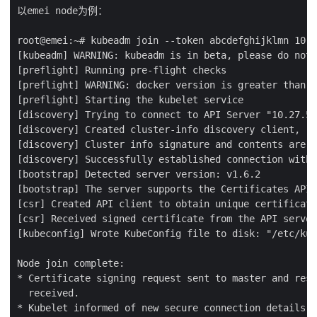
以emei node为例：

root@emei:~# kubeadm join --token abcdefghijklmn 10.2
[kubeadm] WARNING: kubeadm is in beta, please do not 
[preflight] Running pre-flight checks

[preflight] WARNING: docker version is greater than t
[preflight] Starting the kubelet service

[discovery] Trying to connect to API Server "10.27.53
[discovery] Created cluster-info discovery client, re
[discovery] Cluster info signature and contents are v
[discovery] Successfully established connection with 
[bootstrap] Detected server version: v1.6.2

[bootstrap] The server supports the Certificates API 
[csr] Created API client to obtain unique certificate
[csr] Received signed certificate from the API server
[kubeconfig] Wrote KubeConfig file to disk: "/etc/kub
Node join complete:

* Certificate signing request sent to master and resp
  received.

* Kubelet informed of new secure connection details.
