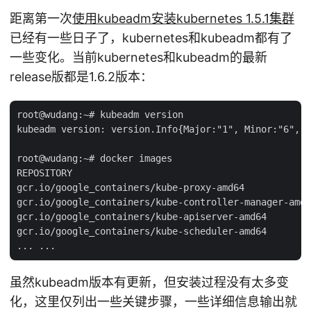
距离第一次
使用kubeadm安装kubernetes 1.5.1集群
已经有一些日子了，kubernetes和kubeadm都有了
一些变化。当前kubernetes和kubeadm的最新
release版都是1.6.2版本：
root@wudang:~# kubeadm version

kubeadm version: version.Info{Major:"1", Minor:"6", G
root@wudang:~# docker images

REPOSITORY                                           
gcr.io/google_containers/kube-proxy-amd64            
gcr.io/google_containers/kube-controller-manager-amd6
gcr.io/google_containers/kube-apiserver-amd64        
gcr.io/google_containers/kube-scheduler-amd64        
虽然kubeadm版本有更新，但安装过程没有太多变
化，这里仅列出一些关键步骤，一些详细信息输出就