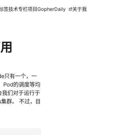
标签
技术专栏
项目
GopherDaily
关于我
可用
node只有一个，一
理、Pod的调度等均
合我们对于运行于
es集群。 不过，目