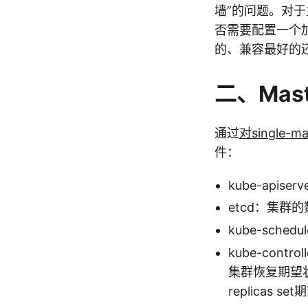
墙”的问题。对
否需要配置一个加
的、兼容最好的
二、Mas
通过
对single-m
件：
kube-ap
etcd：集群
kube-sche
kube-con
集群恢复期望状
replicas s