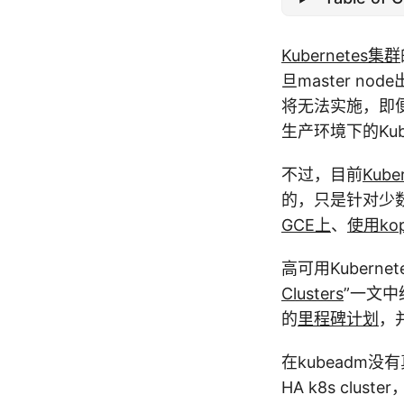
Kubernetes集群
旦master no
将无法实施，即
生产环境下的Kub
不过，目前
Kube
的，只是针对少数c
GCE上
、
使用ko
高可用Kuberne
Clusters
”一文中
的
里程碑计划
，
在kubeadm没有
HA k8s cl