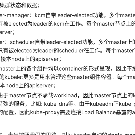
r共享集群状态和数据；
oller-manager：kcm自带leader-elected功能，多个ma
elected为leader的kcm在工作。每个master节点
erver；
uler：scheduler自带leader-elected功能，多个master上
被elected为leader的scheduler在工作。每个mast
连接本node上的apiserver；
由于master上的各个组件均以container的形式呈现，因此不承
上的kubelet更多是用来管理这些master组件容器。每个ma
本node上的apiserver；
y: 由于master节点不承载workload，因此master节点上的k
的服务，比如: kube-dns等。由于kubeadm下kube-
，因此kube-proxy需要连接Load Balance暴露的ap