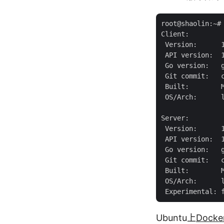
root@shaolin:~# 
Client:

 Version:      1
 API version:  1
 Go version:   g
 Git commit:   c
 Built:        M
 OS/Arch:      l
Server:

 Version:      1
 API version:  1
 Go version:   g
 Git commit:   c
 Built:        M
 OS/Arch:      l
Ubuntu上
Dock