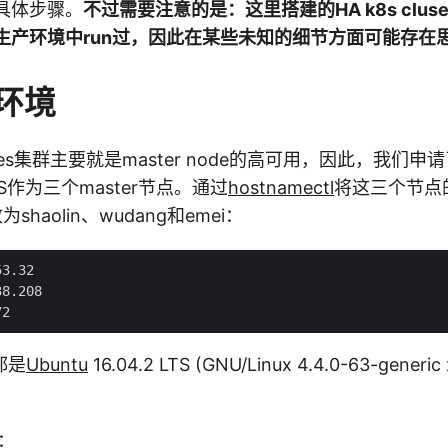
路和具体步骤。
不过需要注意的是：这里搭建的HA k8s clu
生产环境中run过，因此在某些未知的细节方面可能存在
环境
etes集群主要就是master node的高可用，因此，我们
S作为三个master节点。通过
hostnamectl
将这三个节点的s
为shaolin、wudang和emei：
3.32

8.208

都是
Ubuntu
16.04.2 LTS (GNU/Linux 4.4.0-63-gener
下：