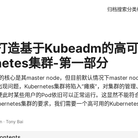
归档
搜索
分类
打造基于Kubeadm的高
rnetes集群-第一部分
集群的核心是其master node，但目前默认情况下master 
ode出现问题，Kubernetes集群将陷入“瘫痪”，对集群的管
便此时某些用户的Pod依旧可以正常运行。这显然不能符
ernetes集群的要求，我们需要一个高可用的Kubernet
n
·
Tony Bai
Contents