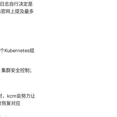
误日志自行决定是
es官网上提及最多
ubernetes组
枢；集群安全控制；
同时，kcm会努力让
来恢复对应