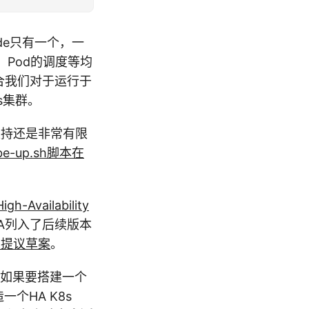
ode只有一个，一
、Pod的调度等均
合我们对于运行于
es集群。
群的支持还是非常有限
e-up.sh脚本在
High-Availability
A列入了后续版本
方法提议草案
。
r之前，如果要搭建一个
一个HA K8s