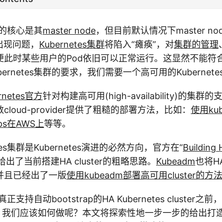
的核心是其
master node
，但目前默认情况下master n
de出现问题，
Kubernetes集群
将陷入“瘫痪”，对
集群的管理
便此时某些用户的Pod依旧可以正常运行。这显然不能符
ernetes集群的要求，我们需要一个高可用的Kubernet
rnetes官方
针对构建高可用(high-availability)的集
loud-provider提供了粗糙的部署方法，比如：
使用kub
ps在AWS上
等等。
tes集群是Kubernetes演进的必然方向，官方在“
Building 
给出了当前搭建HA cluster的粗略思路。
Kubeadm
也将H
并且已经出了一版
使用kubeadm部署高可用cluster的
真正支持自动bootstrap的HA Kubernetes cluste
uster，我们应该如何做呢？本文将探索性地一步一步的给出打造